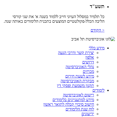
תשע"ד
כל תלמיד במסלול העיוני חייב ללמוד בשנה א' את שני קורסי
הליבה הכלל-פקולטטיים המוצעים בתכנית הלימודים באותה שנה.
< הקודם
מידע כללי
יצירת קשר ודרכי הגעה
אלפון
דרושים
נהלי האוניברסיטה
מכרזים
מידע לשעת חירום
מבקרת האוניברסיטה
תקנון משמעת ופסקי דין
לימודים
רישום לאוניברסיטה
מידע למתעניינים בלימודים
חישוב סיכויי קבלה לתואר ראשון
לוח שנת הלימודים
ידיעונים