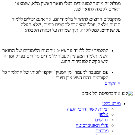
מסלול זה מיועד למועמדים בעלי תואר ראשון מלא, שנמצאו
ראויים לקבלה לתואר שני.
מתקבלים הרוצים להתחיל בלימודיהם, אך אינם יכולים ללמוד
תכנית מלאה, יוכלו להצטרף לתקופת ביניים, שלא תעלה
על
שנתיים
, למסלול זה, תוך שמירה על זכאות הקבלה:
התלמיד יוכל ללמוד עד 50% מתכנית הלימודים של התואר
השני. תלמיד המעוניין לעבור ללימודים סדירים בפרק זמן זה,
יגיש בקשה למזכירות החוג.
עם המעבר למעמד "מן המניין" ייזקפו לזכותו של התלמיד כל
הקורסים בהם השיג ציון חיובי.
< הקודם
מידע כללי
יצירת קשר ודרכי הגעה
אלפון
דרושים
נהלי האוניברסיטה
מכרזים