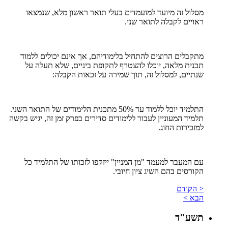
מסלול זה מיועד למועמדים בעלי תואר ראשון מלא, שנמצאו
ראויים לקבלה לתואר שני.
מתקבלים הרוצים להתחיל בלימודיהם, אך אינם יכולים ללמוד
תכנית מלאה, יוכלו להצטרף לתקופת ביניים, שלא תעלה על
שנתיים, למסלול זה, תוך שמירה על זכאות הקבלה:
התלמיד יוכל ללמוד עד 50% מתכנית הלימודים של התואר השני.
תלמיד המעוניין לעבור ללימודים סדירים בפרק זמן זה, יגיש בקשה
למזכירות החוג.
עם המעבר למעמד "מן המניין" ייזקפו לזכותו של התלמיד כל
הקורסים בהם השיג ציון חיובי.
< הקודם
הבא >
תשע"ד