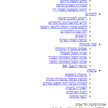
מידע לשעת חירום
מבקרת האוניברסיטה
תקנון משמעת ופסקי דין
לימודים
רישום לאוניברסיטה
מידע למתעניינים בלימודים
חישוב סיכויי קבלה לתואר ראשון
לוח שנת הלימודים
ידיעונים
כניסה לאזור האישי
סגל ומינהלה
אגפים ומשרדי מינהלה
ארגון הסגל המנהלי
ארגון הסגל האקדמי הבכיר
ארגון הסגל האקדמי הזוטר
כניסה ל-My Tau
נגישות
נגישות בקמפוס
מניעה וטיפול בהטרדה מינית
הנחיות בדבר חוק חופש המידע
הצהרת נגישות
הגנת הפרטיות
תנאי שימוש
אוניברסיטת תל אביב