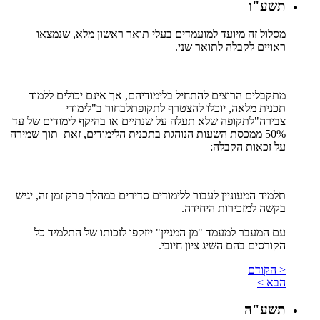
תשע"ו
מסלול זה מיועד למועמדים בעלי תואר ראשון מלא, שנמצאו
ראויים לקבלה לתואר שני.
מתקבלים הרוצים להתחיל בלימודיהם, אך אינם יכולים ללמוד
תכנית מלאה, יוכלו להצטרף לתקופתלבחור ב"לימודי
צבירה"לתקופה שלא תעלה על שנתיים או בהיקף לימודים של עד
50% ממכסת השעות הנוהגת בתכנית הלימודים, זאת תוך שמירה
על זכאות הקבלה:
תלמיד המעוניין לעבור ללימודים סדירים במהלך פרק זמן זה, יגיש
בקשה למזכירות היחידה.
עם המעבר למעמד "מן המניין" ייזקפו לזכותו של התלמיד כל
הקורסים בהם השיג ציון חיובי.
< הקודם
הבא >
תשע"ה