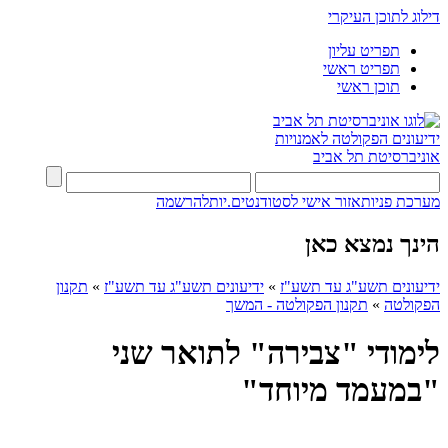
דילוג לתוכן העיקרי
תפריט עליון
תפריט ראשי
תוכן ראשי
ידיעונים
הפקולטה לאמנויות
אוניברסיטת תל אביב
מערכת פניות
אזור אישי לסטודנטים.יות
להרשמה
הינך נמצא כאן
ידיעונים תשע"ג עד תשע"ז
»
ידיעונים תשע"ג עד תשע"ז
»
תקנון
הפקולטה
»
תקנון הפקולטה - המשך
לימודי "צבירה" לתואר שני
"במעמד מיוחד"