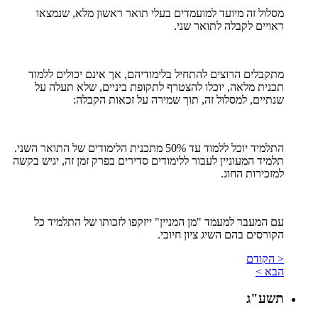
מסלול זה מיועד למועמדים בעלי תואר ראשון מלא, שנמצאו
ראויים לקבלה לתואר שני.
מתקבלים הרוצים להתחיל בלימודיהם, אך אינם יכולים ללמוד
תכנית מלאה, יוכלו להצטרף לתקופת ביניים, שלא תעלה על
שנתיים, למסלול זה, תוך שמירה על זכאות הקבלה:
התלמיד יוכל ללמוד עד 50% מתכנית הלימודים של התואר השני.
תלמיד המעוניין לעבור ללימודים סדירים בפרק זמן זה, יגיש בקשה
למזכירות החוג.
עם המעבר למעמד "מן המניין" ייזקפו לזכותו של התלמיד כל
הקורסים בהם השיג ציון חיובי.
< הקודם
הבא >
תשע"ג