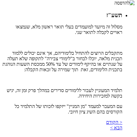
תשע"ז
מסלול זה מיועד למועמדים בעלי תואר ראשון מלא, שנמצאו
ראויים לקבלה לתואר שני.
מתקבלים הרוצים להתחיל בלימודיהם, אך אינם יכולים ללמוד
תכנית מלאה, יוכלו לבחור ב"לימודי צבירה" לתקופה שלא תעלה
על שנתיים או בהיקף לימודים של עד 50% ממכסת השעות הנוהגת
בתכנית הלימודים, זאת תוך שמירה על זכאות הקבלה:
תלמיד המעוניין לעבור ללימודים סדירים במהלך פרק זמן זה, יגיש
בקשה למזכירות היחידה.
עם המעבר למעמד "מן המניין" ייזקפו לזכותו של התלמיד כל
הקורסים בהם השיג ציון חיובי.
< הקודם
הבא >