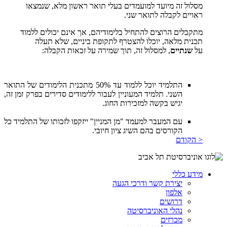
מסלול זה מיועד למועמדים בעלי תואר ראשון מלא, שנמצאו
ראויים לקבלה לתואר שני.
מתקבלים הרוצים להתחיל בלימודיהם, אך אינם יכולים ללמוד
תכנית מלאה, יוכלו להצטרף לתקופת ביניים, שלא תעלה
על
שנתיים
, למסלול זה, תוך שמירה על זכאות הקבלה:
התלמיד יוכל ללמוד עד 50% מתכנית הלימודים של התואר
השני. תלמיד המעוניין לעבור ללימודים סדירים בפרק זמן זה,
יגיש בקשה למזכירות החוג.
עם המעבר למעמד "מן המניין" ייזקפו לזכותו של התלמיד כל
הקורסים בהם השיג ציון חיובי.
< הקודם
מידע כללי
יצירת קשר ודרכי הגעה
אלפון
דרושים
נהלי האוניברסיטה
מכרזים