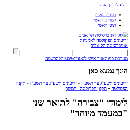
דילוג לתוכן העיקרי
תפריט עליון
תפריט ראשי
תוכן ראשי
ידיעונים
הפקולטה לאמנויות
אוניברסיטת תל אביב
מערכת פניות
אזור אישי לסטודנטים.יות
להרשמה
הינך נמצא כאן
ידיעונים תשע"ג עד תשע"ז
»
ידיעונים תשע"ג עד תשע"ז
»
תקנון
הפקולטה
»
תקנון הפקולטה - המשך
לימודי "צבירה" לתואר שני
"במעמד מיוחד"