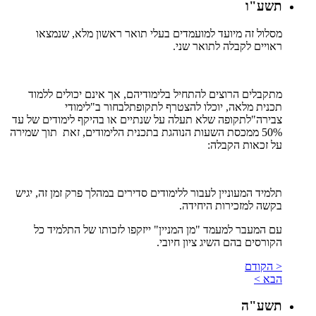
תשע"ו
מסלול זה מיועד למועמדים בעלי תואר ראשון מלא, שנמצאו
ראויים לקבלה לתואר שני.
מתקבלים הרוצים להתחיל בלימודיהם, אך אינם יכולים ללמוד
תכנית מלאה, יוכלו להצטרף לתקופתלבחור ב"לימודי
צבירה"לתקופה שלא תעלה על שנתיים או בהיקף לימודים של עד
50% ממכסת השעות הנוהגת בתכנית הלימודים, זאת תוך שמירה
על זכאות הקבלה:
תלמיד המעוניין לעבור ללימודים סדירים במהלך פרק זמן זה, יגיש
בקשה למזכירות היחידה.
עם המעבר למעמד "מן המניין" ייזקפו לזכותו של התלמיד כל
הקורסים בהם השיג ציון חיובי.
< הקודם
הבא >
תשע"ה