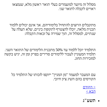
מסלול זה מיועד למועמדים בעלי תואר ראשון מלא, שנמצאו
ראויים לקבלה לתואר שני.
מתקבלים הרוצים להתחיל בלימודיהם, אך אינם יכולים ללמוד
תכנית מלאה, יוכלו להצטרף לתקופת ביניים, שלא תעלה על
שנתיים, למסלול זה, תוך שמירה על זכאות הקבלה:
התלמיד יוכל ללמוד עד 50% מתכנית הלימודים של התואר השני.
תלמיד המעוניין לעבור ללימודים סדירים בפרק זמן זה, יגיש בקשה
למזכירות החוג.
עם המעבר למעמד "מן המניין" ייזקפו לזכותו של התלמיד כל
הקורסים בהם השיג ציון חיובי.
< הקודם
הבא >
תשע"ג