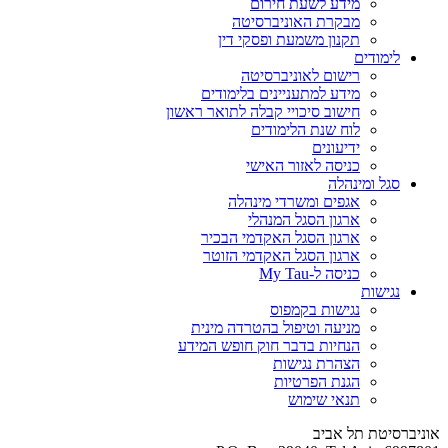
מידע לשעת חירום
מבקרת האוניברסיטה
תקנון משמעת ופסקי דין
לימודים
רישום לאוניברסיטה
מידע למתעניינים בלימודים
חישוב סיכויי קבלה לתואר ראשון
לוח שנת הלימודים
ידיעונים
כניסה לאזור האישי
סגל ומינהלה
אגפים ומשרדי מינהלה
ארגון הסגל המנהלי
ארגון הסגל האקדמי הבכיר
ארגון הסגל האקדמי הזוטר
כניסה ל-My Tau
נגישות
נגישות בקמפוס
מניעה וטיפול בהטרדה מינית
הנחיות בדבר חוק חופש המידע
הצהרת נגישות
הגנת הפרטיות
תנאי שימוש
אוניברסיטת תל אביב