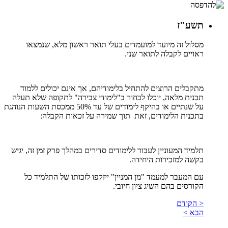
תשע"ז
מסלול זה מיועד למועמדים בעלי תואר ראשון מלא, שנמצאו
ראויים לקבלה לתואר שני.
מתקבלים הרוצים להתחיל בלימודיהם, אך אינם יכולים ללמוד
תכנית מלאה, יוכלו לבחור ב"לימודי צבירה" לתקופה שלא תעלה
על שנתיים או בהיקף לימודים של עד 50% ממכסת השעות הנוהגת
בתכנית הלימודים, זאת תוך שמירה על זכאות הקבלה:
תלמיד המעוניין לעבור ללימודים סדירים במהלך פרק זמן זה, יגיש
בקשה למזכירות היחידה.
עם המעבר למעמד "מן המניין" ייזקפו לזכותו של התלמיד כל
הקורסים בהם השיג ציון חיובי.
< הקודם
הבא >