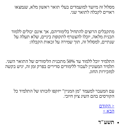
מסלול זה מיועד למועמדים בעלי תואר ראשון מלא, שנמצאו
ראויים לקבלה לתואר שני.
מתקבלים הרוצים להתחיל בלימודיהם, אך אינם יכולים ללמוד
תכנית מלאה, יוכלו להצטרף לתקופת ביניים, שלא תעלה על
שנתיים, למסלול זה, תוך שמירה על זכאות הקבלה:
התלמיד יוכל ללמוד עד 50% מתכנית הלימודים של התואר השני.
תלמיד המעוניין לעבור ללימודים סדירים בפרק זמן זה, יגיש בקשה
למזכירות החוג.
עם המעבר למעמד "מן המניין" ייזקפו לזכותו של התלמיד כל
הקורסים בהם השיג ציון חיובי.
< הקודם
הבא >
תשע"ד