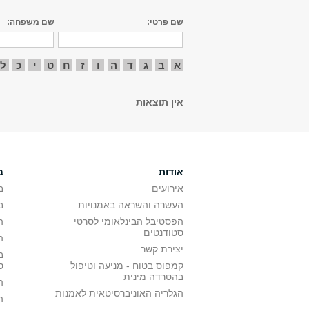
שם פרטי:
שם משפחה:
א
ב
ג
ד
ה
ו
ז
ח
ט
י
כ
ל
אין תוצאות
אודות
ב
אירועים
ב
העשרה והשראה באמנויות
ב
הפסטיבל הבינלאומי לסרטי
ה
סטודנטים
ה
יצירת קשר
ב
קמפוס בטוח - מניעה וטיפול
ס
בהטרדה מינית
ה
הגלריה האוניברסיטאית לאמנות
ה