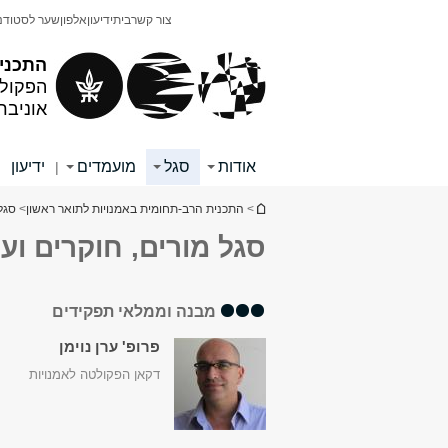
תוכן
תפריט
צור קשר
בית
ידיעון
אלפון
שער לסטודנ
עליון
ראשי
התכני
הפקולט
אוניבר
אודות
סגל
מועמדים
ידיעון
|
|
הינך נמצא כאן
>
התכנית הרב-תחומית באמנויות לתואר ראשון
>
סגל
סגל מורים, חוקרים וע
מבנה וממלאי תפקידים
פרופ' ערן נוימן
דקאן הפקולטה לאמנויות