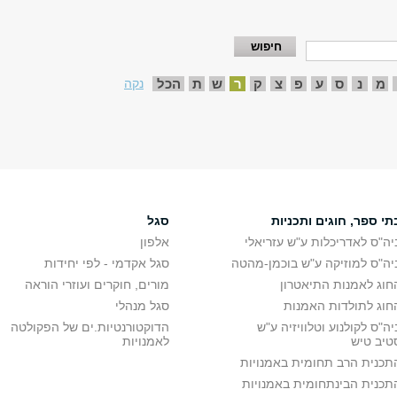
מ
נ
ס
ע
פ
צ
ק
ר
ש
ת
הכל
נקה
תי ספר, חוגים ותכניות
סגל
יה"ס לאדריכלות ע"ש עזריאלי
אלפון
יה"ס למוזיקה ע"ש בוכמן-מהטה
סגל אקדמי - לפי יחידות
חוג לאמנות התיאטרון
מורים, חוקרים ועוזרי הוראה
חוג לתולדות האמנות
סגל מנהלי
יה"ס לקולנוע וטלוויזיה ע"ש
הדוקטורנטיות.ים של הפקולטה
טיב טיש
לאמנויות
תכנית הרב תחומית באמנויות
תכנית הבינתחומית באמנויות