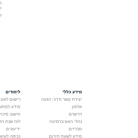
ה
ו
ל
מידע כללי
לימודים
יצירת קשר ודרכי הגעה
רישום לאונ
אלפון
מידע למתענ
דרושים
חישוב סיכוי
נהלי האוניברסיטה
לוח שנת הל
מכרזים
ידיעונים
מידע לשעת חירום
כניסה לאזור