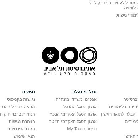
מסלול לעיצוב במה, קולנוע
טלוויזיה
ימודי משחק
סגל ומינהלה
נגישות
יברסיטה
אגפים ומשרדי מינהלה
נגישות בקמפוס
יינים בלימודים
ארגון הסגל המנהלי
מניעה וטיפול בהטר
י קבלה לתואר ראשון
ארגון הסגל האקדמי הבכיר
הנחיות בדבר חוק ח
ימודים
ארגון הסגל האקדמי הזוטר
הצהרת נגישות
כניסה ל-My Tau
הגנת הפרטיות
 האישי
תנאי שימוש