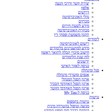
יצירת קשר ודרכי הגעה
אלפון
דרושים
נהלי האוניברסיטה
מכרזים
מידע לשעת חירום
מבקרת האוניברסיטה
תקנון משמעת ופסקי דין
לימודים
רישום לאוניברסיטה
מידע למתעניינים בלימודים
חישוב סיכויי קבלה לתואר ראשון
לוח שנת הלימודים
ידיעונים
כניסה לאזור האישי
סגל ומינהלה
אגפים ומשרדי מינהלה
ארגון הסגל המנהלי
ארגון הסגל האקדמי הבכיר
ארגון הסגל האקדמי הזוטר
כניסה ל-My Tau
נגישות
נגישות בקמפוס
מניעה וטיפול בהטרדה מינית
הנחיות בדבר חוק חופש המידע