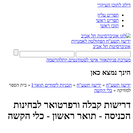
דילוג לתוכן העיקרי
תפריט עליון
תפריט ראשי
תוכן ראשי
ידיעון תשע"ח
הפקולטה לאמנויות
אוניברסיטת תל אביב
מערכת פניות
אזור אישי לסטודנטים.יות
להרשמה
הינך נמצא כאן
ידיעון תשע"ח
»
ידיעון תשע"ח
»
תכניות לימודים תואר I
»
בית הספר
למוזיקה
»
כלי הקשה
דרישות קבלה ורפרטואר לבחינות
הכניסה - תואר ראשון - כלי הקשה