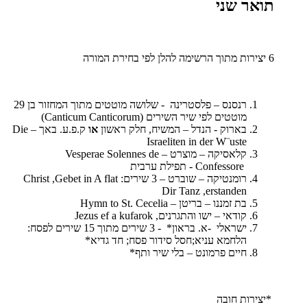
תואר שני
6 יצירות מתוך הרשימה להלן לפי בחירת המורה
רנסנס – פלסטרינה - שלושה מוטטים מתוך המחזור בן 29
מוטטים לפי שיר השירים
(Canticum Canticorum)
בארוק - הנדל – המשיח, חלק ראשון
או
ק.פ.ע. באך –
Die
Israeliten in der W¨uste
קלאסיקה – מוצרט –
Vesperae Solennes de
Confessore
- תפילת ערבית
רומנטיקה – שוברט – 3 שירים:
Gebet in A flat
,
Christ
Dir Tanz
,
erstanden
בת זמננו – בריטן –
Hymn to St. Cecelia
קודאי – ישו והתגרנים,
Jezus ef a kufarok
ישראלי -א. בראון* - 3 שירים מתוך 15 שירים לפסח:
הלחמא עניא;חסל סידור פסח; חד גדיא*
חיים פרמונט – בלי שיר ותף*
*יצירות חובה