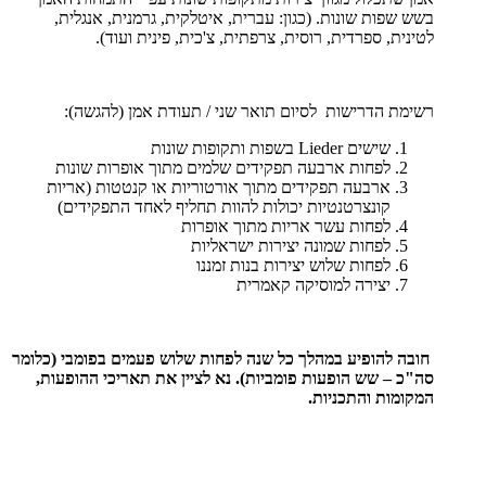
בשש שפות שונות. (כגון: עברית, איטלקית, גרמנית, אנגלית,
לטינית, ספרדית, רוסית, צרפתית, צ'כית, פינית ועוד).
רשימת הדרישות לסיום תואר שני / תעודת אמן (להגשה):
שישים
Lieder
בשפות ותקופות שונות
לפחות ארבעה תפקידים שלמים מתוך אופרות שונות
ארבעה תפקידים מתוך אורטוריות או קנטטות
)
אריות
קונצרטנטיות יכולות להוות תחליף לאחד התפקידים)
לפחות עשר אריות מתוך אופרות
לפחות שמונה יצירות ישראליות
לפחות שלוש יצירות בנות זמננו
יצירה למוסיקה קאמרית
חובה להופיע במהלך כל שנה לפחות שלוש פעמים בפומבי (כלומר
סה"כ – שש הופעות
פומביות). נא לציין את תאריכי ההופעות,
המקומות והתכניות.