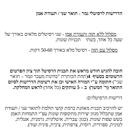
הדרישות לרסיטלי גמר - תואר שני / תעודת אמן
מסלול ללא תזה ותעודת אמן
- שני רסיטלים מלאים באורך של
שעה כל אחד, בשתי תכניות שונות.
מסלול עם תזה
- רסיטל מלא באורך 50-60 דקות.
חובה להגיש חודש מראש את תכנית הרסיטל תוך ציון הפרטים
הרשומים בסעיף 4
(תחת הכותרת "בחינות מעבר וגמר – תואר
שני")
חתומה ע"י המורה האישי וכן את רשימת הדרישות לסיום
התואר (ר' המשך) ב – 5 עותקים
(כל אחד)
לראש המחלקה.
דרישות הרסיטל/ים:
יש להרכיב תכנית מאוזנת ברמת קושי הולמת לתואר שני / תעודת
אמן שתכלול מגוון יצירות מתקופות שונות עפ"י התמחות האמן
בשש שפות שונות. (כגון: עברית, איטלקית, גרמנית, אנגלית,
לטינית, ספרדית, רוסית, צרפתית, צ'כית, פינית ועוד).