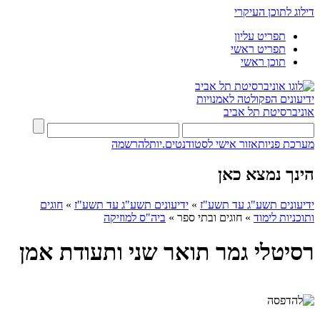
דילוג לתוכן העיקרי
תפריט עליון
תפריט ראשי
תוכן ראשי
ידיעונים
הפקולטה לאמנויות
אוניברסיטת תל אביב
מערכת פניות
אזור אישי לסטודנטים.יות
להרשמה
הינך נמצא כאן
ידיעונים תשע"ג עד תשע"ז
»
ידיעונים תשע"ג עד תשע"ז
»
חוגים
ותוכניות לימוד
»
חוגים ובתי ספר
»
ביה"ס למוזיקה
רסיטלי גמר תואר שני ותעודת אמן