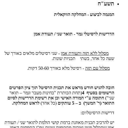
תשע"ח
המגמה לביצוע - המחלקה הווקאלית
הדרישות לרסיטלי גמר - תואר שני / תעודת אמן
מסלול ללא תזה ותעודת אמן
- שני רסיטלים מלאים באורך של
שעה כל אחד, בשתי תכניות שונות.
מסלול עם תזה
- רסיטל מלא באורך 50-60 דקות.
חובה להגיש חודש מראש את תכנית הרסיטל תוך ציון הפרטים
הרשומים בסעיף 4
(תחת הכותרת "בחינות מעבר וגמר – תואר
שני")
חתומה ע"י המורה האישי וכן את רשימת הדרישות לסיום
התואר (ר' המשך) ב – 5 עותקים
(כל אחד)
לראש המחלקה.
דרישות הרסיטל/ים:
יש להרכיב תכנית מאוזנת ברמת קושי הולמת לתואר שני / תעודת
אמן שתכלול מגוון יצירות מתקופות שונות עפ"י התמחות האמן