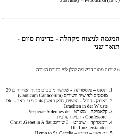
Stravinsky – Petrouchka (1947)
המגמה לניצוח מקהלה - בחינות סיום -
תואר שני
6 יצירות מתוך הרשימה להלן לפי בחירת המורה
רנסנס – פלסטרינה - שלושה מוטטים מתוך המחזור בן 29
מוטטים לפי שיר השירים
(Canticum Canticorum)
בארוק - הנדל – המשיח, חלק ראשון
או
ק.פ.ע. באך –
Die
Israeliten in der W¨uste
קלאסיקה – מוצרט –
Vesperae Solennes de
Confessore
- תפילת ערבית
רומנטיקה – שוברט – 3 שירים:
Gebet in A flat
,
Christ
Dir Tanz
,
erstanden
בת זמננו – בריטן –
Hymn to St. Cecelia