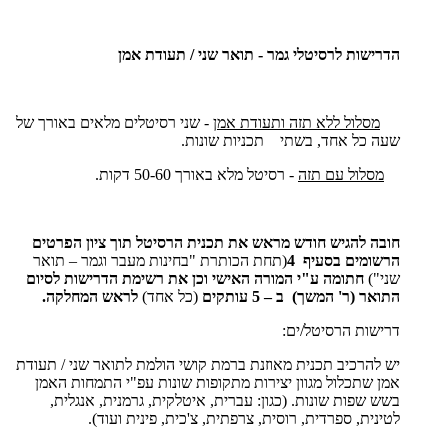
הדרישות לרסיטלי גמר - תואר שני / תעודת אמן
מסלול ללא תזה ותעודת אמן
- שני רסיטלים מלאים באורך של
שעה כל אחד, בשתי תכניות שונות.
מסלול עם תזה
- רסיטל מלא באורך 50-60 דקות.
חובה להגיש חודש מראש את תכנית הרסיטל תוך ציון הפרטים
הרשומים בסעיף 4
(תחת הכותרת "בחינות מעבר וגמר – תואר
שני")
חתומה ע"י המורה האישי וכן את רשימת הדרישות לסיום
התואר (ר' המשך) ב – 5 עותקים
(כל אחד)
לראש המחלקה.
דרישות הרסיטל/ים:
יש להרכיב תכנית מאוזנת ברמת קושי הולמת לתואר שני / תעודת
אמן שתכלול מגוון יצירות מתקופות שונות עפ"י התמחות האמן
בשש שפות שונות. (כגון: עברית, איטלקית, גרמנית, אנגלית,
לטינית, ספרדית, רוסית, צרפתית, צ'כית, פינית ועוד).