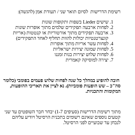
רשימת הדרישות לסיום תואר שני / תעודת אמן (להגשה):
שישים
Lieder
בשפות ותקופות שונות
לפחות ארבעה תפקידים שלמים מתוך אופרות שונות
ארבעה תפקידים מתוך אורטוריות או קנטטות
)
אריות
קונצרטנטיות יכולות להוות תחליף לאחד התפקידים)
לפחות עשר אריות מתוך אופרות
לפחות שמונה יצירות ישראליות
לפחות שלוש יצירות בנות זמננו
יצירה למוסיקה קאמרית
חובה להופיע במהלך כל שנה לפחות שלוש פעמים בפומבי (כלומר
סה"כ – שש הופעות
פומביות). נא לציין את תאריכי ההופעות,
המקומות והתכניות.
מתוך רשימת הדרישות (סעיפים 1-7) יבחר חבר השופטים עד שני
קטעים נוספים שאינם רשומים בתכנית הרסיטל ויודיע עליהם
לנבחן עד שבועיים לפני הרסיטל.