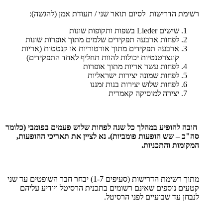
רשימת הדרישות לסיום תואר שני / תעודת אמן (להגשה):
שישים
Lieder
בשפות ותקופות שונות
לפחות ארבעה תפקידים שלמים מתוך אופרות שונות
ארבעה תפקידים מתוך אורטוריות או קנטטות
)
אריות
קונצרטנטיות יכולות להוות תחליף לאחד התפקידים)
לפחות עשר אריות מתוך אופרות
לפחות שמונה יצירות ישראליות
לפחות שלוש יצירות בנות זמננו
יצירה למוסיקה קאמרית
חובה להופיע במהלך כל שנה לפחות שלוש פעמים בפומבי (כלומר
סה"כ – שש הופעות
פומביות). נא לציין את תאריכי ההופעות,
המקומות והתכניות.
מתוך רשימת הדרישות (סעיפים 1-7) יבחר חבר השופטים עד שני
קטעים נוספים שאינם רשומים בתכנית הרסיטל ויודיע עליהם
לנבחן עד שבועיים לפני הרסיטל.