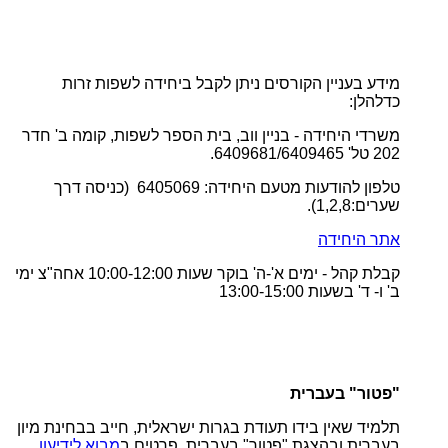
מידע בעניין הקורסים ניתן לקבל ביחידה לשפות זרות
כדלהלן
:
משרדי היחידה - בניין ווב, בית הספר לשפות, קומה ב' חדר
202 טל' 6409681/6409465
.
טלפון להודעות מטעם היחידה: 6405069 (כניסה דרך
שערים:1,2,8
).
אתר היחידה
קבלת קהל - ימים א'-ה' בוקר שעות 10:00-12:00 אחה"צ ימי
ב' ו- ד' בשעות 13:00-15:00
"
פטור" בעברית
תלמיד שאין בידו תעודת בגרות ישראלית, חייב בבחינת מיון
בעברית ובהצגת "פטור" בעברית. פרטים ב
מבוא לידיעון