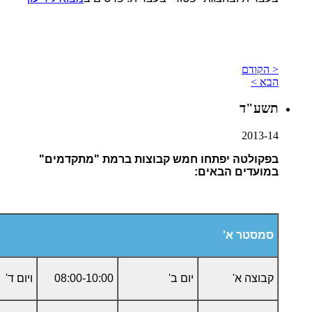
< הקודם
הבא >
תשע"ד
2013-14
בפקולטה יפתחו חמש קבוצות ברמת "מתקדמים"
במועדים הבאים
:
סמסטר א'
קבוצה א'
יום ב'
08:00-10:00
ויום ד'