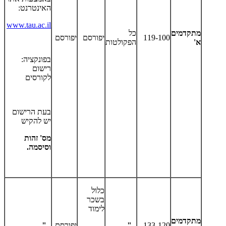
האינטרנט:
www.tau.ac.il
מתקדמים
כל
119-100
יפורסם
יפורסם
א'
הפקולטות
בפונקציה:
רישום
לקורסים
בעת הרישום
יש להקיש
מס' זהות
וסיסמה.
כלול
בשכר
לימוד
מתקדמים
133-120
- " -
יפורסם
- " -