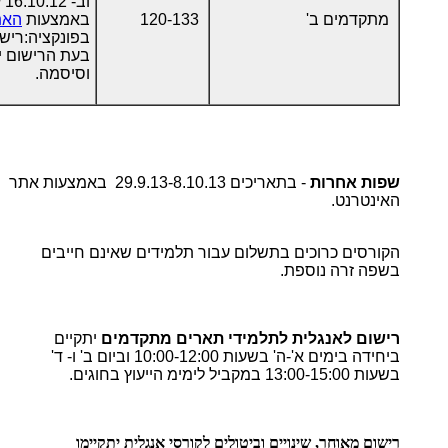
וב- 16.10.12 עד לשעה 16:00
מתקדמים ב'
120-133
באמצעות
האת
בפונקציה:ריש
בעת הרישום י
וסיסמה.
שפות אחרות
-
בתאריכים 29.9.13-8.10.13 באמצעות אתר
האינטרנט
.
הקורסים כרוכים בתשלום עבור תלמידים שאינם חייבים
בשפה זרה נוספת
.
רישום לאנגלית לתלמידי תארים מתקדמים
יתקיים
ביחידה בימים א'-ה' בשעות 10:00-12:00 וביום ב' ו- ד'
בשעות
13:00-15:00
במקביל לימימ הייעוץ בחוגים
.
רישום מאוחר, שינויים וביטולים לקורסי אנגלית יתקיימו