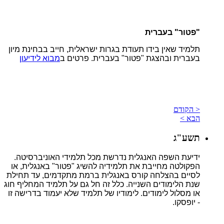
"
פטור" בעברית
תלמיד שאין בידו תעודת בגרות ישראלית, חייב בבחינת מיון
בעברית ובהצגת "פטור" בעברית. פרטים ב
מבוא לידיעון
< הקודם
הבא >
תשע"ג
ידיעת השפה האנגלית נדרשת מכל תלמידי האוניברסיטה.
הפקולטה מחייבת את תלמידיה להשיג "פטור" באנגלית, או
לסיים בהצלחה קורס באנגלית ברמת מתקדמים, עד תחילת
שנת הלימודים השנייה. כלל זה חל גם על תלמיד המחליף חוג
או מסלול לימודים. לימודיו של תלמיד שלא יעמוד בדרישה זו
- יופסקו
.