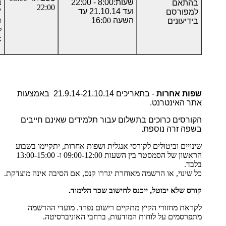
שעות:8:00 - 22:00
ב
בהתאם
22:00
ועד 21.10.14 עד
"
למפורסם
השעה 16:0
0
ר
בידיעונים
ל
א
שפות אחרות
-
בתאריכים 21.9.14-21.10.14 באמצעות
אתר האינטרנט
.
הקורסים כרוכים בתשלום עבור תלמידים שאינם חייבים
בשפה זרה נוספת
.
שינויים וביטולים לקורסי אנגלית ושפות אחרות, יתקיימו בשבוע
הראשון של הסמסטר בין השעות 09:00-12:00 ו- 13:00-15:00
בלבד.
כל שינוי, או הרשמה מאוחרת יגררו קנס, אם הסיבה אינה מוצדקת.
קורס שלא יבוטל, ייכנס לחישוב שכר הלימוד.
לקראת מחזורי הקיץ מתקיים רישום נפרד. מועדי ההרשמה
מתפרסמים על לוחות המודעות, ברחבי האוניברסיטה.