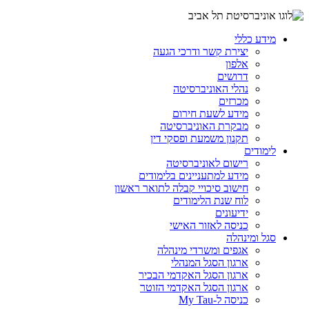
מידע כללי
יצירת קשר ודרכי הגעה
אלפון
דרושים
נהלי האוניברסיטה
מכרזים
מידע לשעת חירום
מבקרת האוניברסיטה
תקנון משמעת ופסקי דין
לימודים
רישום לאוניברסיטה
מידע למתעניינים בלימודים
חישוב סיכויי קבלה לתואר ראשון
לוח שנת הלימודים
ידיעונים
כניסה לאזור האישי
סגל ומינהלה
אגפים ומשרדי מינהלה
ארגון הסגל המנהלי
ארגון הסגל האקדמי הבכיר
ארגון הסגל האקדמי הזוטר
כניסה ל-My Tau