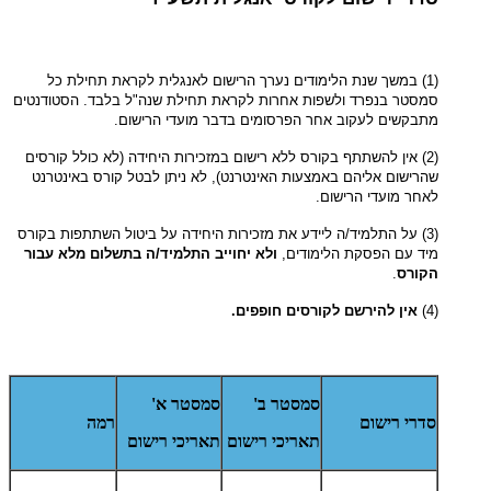
(1) במשך שנת הלימודים נערך הרישום לאנגלית לקראת תחילת כל
סמסטר בנפרד ולשפות אחרות לקראת תחילת שנה"ל בלבד. הסטודנטים
מתבקשים לעקוב אחר הפרסומים בדבר מועדי הרישום.
(2) אין להשתתף בקורס ללא רישום במזכירות היחידה (לא כולל קורסים
שהרישום אליהם באמצעות האינטרנט), לא ניתן לבטל קורס באינטרנט
לאחר מועדי הרישום.
(3) על התלמיד/ה ליידע את מזכירות היחידה על ביטול השתתפות בקורס
מיד עם הפסקת הלימודים,
ולא יחוייב
התלמיד/ה בתשלום מלא עבור
הקורס
.
(4)
אין להירשם לקורסים חופפים.
סמסטר ב'
סמסטר א'
סדרי רישום
רמה
תאריכי רישום
תאריכי רישום