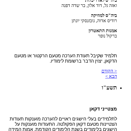
ביה"ס לאדריכלות
ואזה גל, דוד אלון, בר שדה דפנה
ביה"ס למוזיקה
רודיס אדוה, גובזנסקי יונתן
אמנות התאטרון
ברקול נופר
תלמיד שקיבל תעודת הערכה מטעם הרקטור או מטעם
הדקאן, יצוין הדבר ברשומת לימודיו.
< הקודם
הבא >
תשע"ו
מצטייני דקאן
לתלמידים בעלי הישגים ראויים להערכה מוענקות תעודות
הצטיינות מטעם דקאן הפקולטה. התעודות מוענקות על
הישגים בלימודים בשנת הלימודים הקודמת. אמות המידה