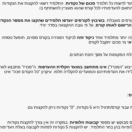
מוד לרשות כל תלמיד
סכום של נקודות
. התלמיד רשאי להקצות את הנקודות
תאם להעדפותיו לכל קורס שהוא מעוניין להשתתף בו.
רסים מוגבלת.
בשיבוץ לקורסים יועדפו תלמידים שהקצו את מספר הנקודו
הרישום לאותו קורס
, על פי גובה ההקצאה בסדר יורד.
ה יותר מתלמיד אחד
ניקוד זהה
לניקוד הסגירה בקורס מסוים, תופעל נוסחה
אי
מי מהם יתקבל לקורס.
לת המקומות על מסך הזנת הנתונים.
צוע "המכרז")
אינו מתחשב במועד הקלדת ההעדפות
. ה"מכרז" מתבצע לאח
דו את העדפותיהם והמועדים להקלדה חלפו. עיקרון "כל הקודם זוכה" אינו
ס
:
יא 5 נקודות, "0" נקודות ניתן להקצות גם:
 מבוקש יש מספר
קבוצות חלופיות
. במקרה זה אין צורך להקצות נקודות
לקבוצות החלופיות בהן בחר התלמיד. יש להקצות 5 נקודות לפחות לקבוצה בעלת העדיפו