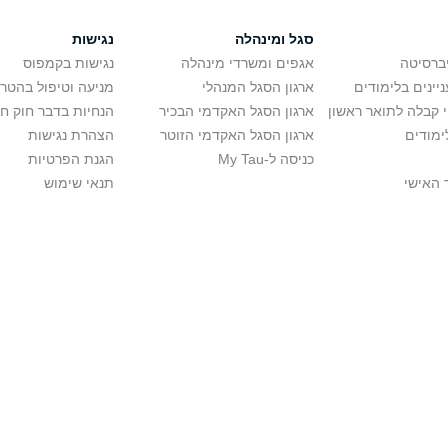
סגל ומינהלה
נגישות
יברסיטה
אגפים ומשרדי מינהלה
נגישות בקמפוס
יינים בלימודים
ארגון הסגל המנהלי
מניעה וטיפול בהטר
י קבלה לתואר ראשון
ארגון הסגל האקדמי הבכיר
הנחיות בדבר חוק ח
ימודים
ארגון הסגל האקדמי הזוטר
הצהרת נגישות
כניסה ל-My Tau
הגנת הפרטיות
 האישי
תנאי שימוש