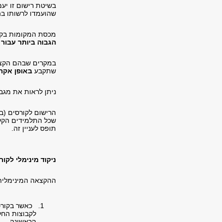
בשיטת רישום זו יע
שהועמדו לרשותו בה
מכסת המקומות בקו
הגבוה ביותר עבור 
במקרים שבהם הקצ
שתקבע
באופן אקר
ניתן לראות את מגב
הרישום לקורסים (בי
שכל התלמידים הקלי
תופס לעניין זה.
ניקוד מינימלי לקור
ההקצאה המינימלית עבור קורס/תרגיל ה
כאשר בקורס
הראשונה.