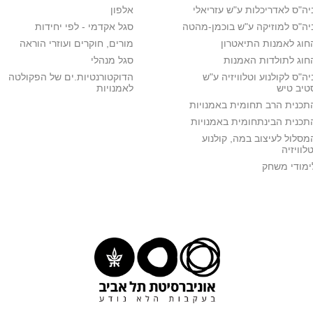
יה"ס לאדריכלות ע"ש עזריאלי
אלפון
יה"ס למוזיקה ע"ש בוכמן-מהטה
סגל אקדמי - לפי יחידות
חוג לאמנות התיאטרון
מורים, חוקרים ועוזרי הוראה
חוג לתולדות האמנות
סגל מנהלי
יה"ס לקולנוע וטלוויזיה ע"ש
הדוקטורנטיות.ים של הפקולטה
טיב טיש
לאמנויות
תכנית הרב תחומית באמנויות
תכנית הבינתחומית באמנויות
מסלול לעיצוב במה, קולנוע
טלוויזיה
ימודי משחק