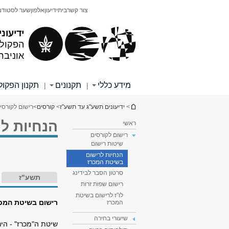
תוכן
תפריט
צור קשר
בית
ידיעון
אלפון
שער לסטודנ
עליון
ראשי
ידיעוני
הפקולט
אוניבר
מידע כללי
תקנונים
תקנון הפקו
|
|
הינך נמצא כאן
>
ידיעונים תשע"ג עד תשע"ז
>
קורסים
>
רישום לקורסי
הנחיות ל
ראשי
רישום לקורסים
שיטות רישום
הנחיות לרישום
בשיטת המכרז
סרטון הסבר לבידינג
תשע"ז
רישום שפות זרות
לו"ז לרישום בשיטת
רישום בשיטת המכ
המכרז
שיעורי בחירה
שיטת ה"מכרז" - הי