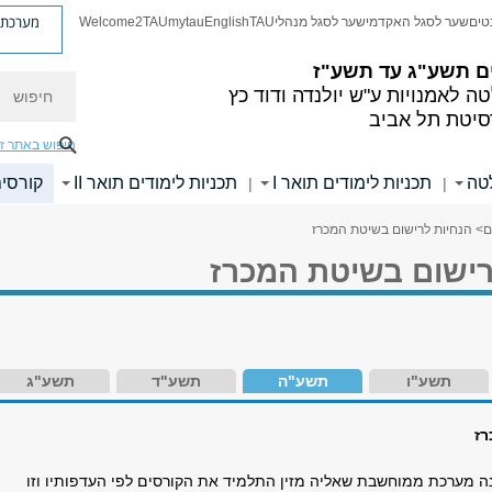
מערכת פ
טים
שער לסגל האקדמי
שער לסגל מנהלי
TAU
English
mytau
Welcome2TAU
ם
תשע"ג עד תשע"ז
חיפוש
ה לאמנויות
ע"ש יולנדה ודוד כץ
סיטת תל אביב
חיפוש באתר ז
לטה
תכניות לימודים תואר I
תכניות לימודים תואר II
קורסי
|
|
ם
> הנחיות לרישום בשיטת המכרז
רישום בשיטת המכרז
תשע"ו
תשע"ה
תשע"ד
תשע"ג
רז
נה מערכת ממוחשבת שאליה מזין התלמיד את הקורסים לפי העדפותיו וזו