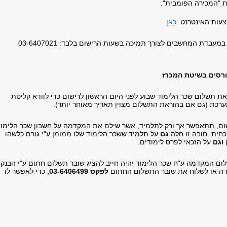
 "המכירה הפומבית".
צעות האינטרנט:
כאן
עבדת המחשבים לצורך תמיכה בשעות הרישום בלבד: 03-6407021
ורסים בשיטת המכרז
ת תשלום שכר הלימוד שבוע לפני היום הראשון לרישום כדי לוודא קליטת
כת (גם אם בהוראת התשלום מצוין תאריך מאוחר יותר).
ום, תתאפשר אך ורק לתלמיד, אשר שילם את המקדמה על חשבון שכר הלימוד
כחית. חובה זו חלה
גם
על תלמיד ששכר הלימוד שלו ממומן ע"י גורם כלשהו
)
וגם
על הזכאי לפרס לימודים.
ם המקדמה ע"ח שכר הלימוד יהיה חייב להציג שובר תשלום חתום ע"י הבנק
ה או לשלוח את שובר התשלום החתום
לפקס 03-6406499,
כדי לאפשר לו