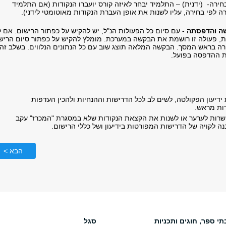
ירה- (ידנית) – התלמיד יבחר לאיזה קורס יועברו הנקודות (אם התלמיד
ה לפי בחירה, עליו לשנות את אופן העברת הנקודות מאוטומטי לידני).
שה והדפסתה
- עם סיום כל הפעולות הנ"ל, יש להקיש על כפתור הרישום. אם 
ת, פעולה זו רושמת את הבקשה במערכת. מומלץ להקיש על כפתור סיום הריש
ה בראש המסך. הבקשה המלאה תוצג שוב עם כל הנתונים הנלווים. בשלב זה
ת ההדפסה בפועל.
ידיעון הפקולטה, לשים לב לכל הדרישות וההנחיות ולהכין העדפות
ות מראש.
רות לערער או לשנות את הקצאת הנקודות שלא במסגרת "המכרז" עקב
ה לקויה של הדרישות המפורטות בידיעון ושל כללי הרישום.
הבא >
תי ספר, חוגים ותכניות
סגל