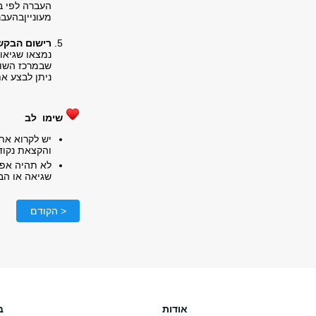
העברה לפי בח
מעונייןבהעבר
רישום הבק
נמצאו שגיאו
שבמרכז השור
ניתן לבצע א
שימו לב
יש לקרוא את 
והקצאת נקוד
לא תהיה אפש
שגיאה או הבנ
< הקודם
אודות
ב