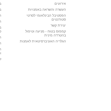
אירועים
ב
העשרה והשראה באמנויות
ב
הפסטיבל הבינלאומי לסרטי
ה
סטודנטים
ה
יצירת קשר
ב
קמפוס בטוח - מניעה וטיפול
ס
בהטרדה מינית
ה
הגלריה האוניברסיטאית לאמנות
ה
ה
ו
ל