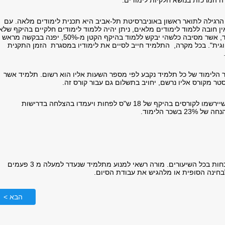
ה המרכזת בנושא חלקיות לימודים:
הרגילה לתואר ראשון באוניברסיטת תל-אביב היא תכנית לימודים מלאה. עם
ן חובה ללמוד לימודים מלאים, ניתן יהיה ללמוד לימודים חלקיים בהיקף שלא
יקטן מ-50%. תלמיד, אשר מסיבה כלשהי יבקש ללמוד בהיקף הקטן מ-50%, יפנה בבקשה מראש
גית". בכל מקרה, התלמיד חייב לסיים את לימודיו במסגרת הזמן התקנית
הלימוד של כל תלמיד נקבע לפי מספר השעות אליו הוא רשום. תלמיד אשר
ר מקורס אליו נרשם, יחויב בתשלום גם עבור קורס זה.
סטודנטים חדשים, שיירשמו לקורסים בהיקף של 18 ש"ס לפחות ויעמדו בהצלחה בדרישות
 בשכר הלימוד.
ככלל, חלה חובת נוכחות בכל השיעורים. מורה רשאי למנוע מתלמיד שנעדר למעלה מ 3 פעמים
ינה הסופית או מלהגיש את עבודת הסיום.
הבא >