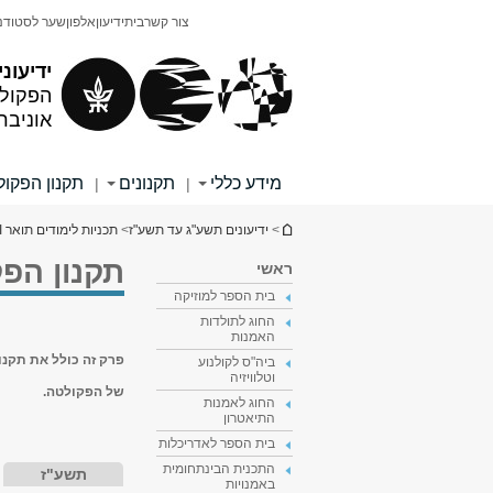
תוכן
תפריט
צור קשר
בית
ידיעון
אלפון
שער לסטודנ
עליון
ראשי
ידיעוני
הפקולט
אוניבר
מידע כללי
תקנונים
תקנון הפקו
|
|
הינך נמצא כאן
>
ידיעונים תשע"ג עד תשע"ז
>
תכניות לימודים תואר II
תקנון הפ
ראשי
בית הספר למוזיקה
החוג לתולדות
האמנות
פרק זה כולל את תקנו
ביה"ס לקולנוע
וטלוויזיה
של הפקולטה.
החוג לאמנות
התיאטרון
בית הספר לאדריכלות
התכנית הבינתחומית
תשע"ז
באמנויות