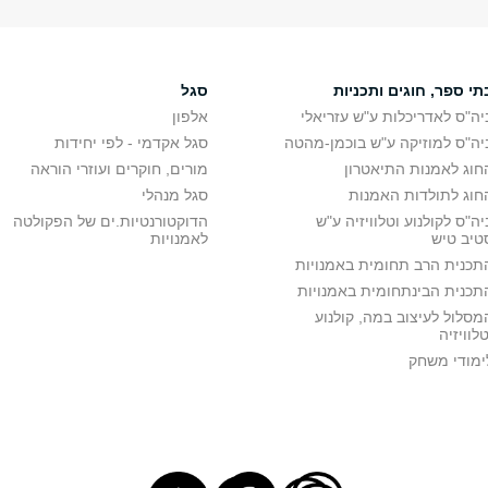
תי ספר, חוגים ותכניות
סגל
יה"ס לאדריכלות ע"ש עזריאלי
אלפון
יה"ס למוזיקה ע"ש בוכמן-מהטה
סגל אקדמי - לפי יחידות
חוג לאמנות התיאטרון
מורים, חוקרים ועוזרי הוראה
חוג לתולדות האמנות
סגל מנהלי
יה"ס לקולנוע וטלוויזיה ע"ש
הדוקטורנטיות.ים של הפקולטה
טיב טיש
לאמנויות
תכנית הרב תחומית באמנויות
תכנית הבינתחומית באמנויות
מסלול לעיצוב במה, קולנוע
טלוויזיה
ימודי משחק