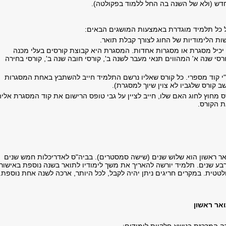
דש (ולא של השנה בה החל ללמוד בפקולטה).
 כל תלמיד מוגדרת באמצעות המושגים הבאים:
ות הלימודיות של החוג לצורך קבלת תואר.
 יכיל מסגרת או מסגרות אחדות. המסגרת היא קבוצת קורסים בעלי מכנה
סי שנה א' המהווים תנאי מעבר לשנה ב', קורסי חובה שנה ב', קורסי בחירה
י קוד מספרי. כל קורס שאליו נרשם התלמיד חייב להשתבץ באחת המסגרות
שב קורס שלגביו לא צוין שיוך למסגרת).
 מחוץ לחוג האם שלו, חייב לציין על גבי טופס הרישום את קוד המסגרת אליה
ת הקורס.
ר ראשון הוא שלוש שנים (שישה סמסטרים). בביה"ס לאדריכלות חמש שנים
רבע שנים. תלמיד יורשה להאריך את משך לימודיו לתואר בשנה נוספת באישור
טטית. במקרים חריגים ניתן יהיה לקבל, לכל היותר, ארכה לשנה אחת נוספת.
ואר ראשון