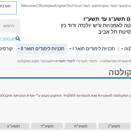
מערכת פ
טים
שער לסגל האקדמי
שער לסגל מנהלי
TAU
English
mytau
Welcome2TAU
ם
תשע"ג עד תשע"ז
חיפוש
ה לאמנויות
ע"ש יולנדה ודוד כץ
סיטת תל אביב
חיפוש באתר ז
לטה
תכניות לימודים תואר I
תכניות לימודים תואר II
קורסים
|
>
אוצרות ומוזיאולוגיה - לימודי תעודה
>
לימודי תעודה
>
תקנונים
> תקנון הפקולטה
קולטה
ן הפקולטה לאמנויות ואת ההנחיות לתלמיד. התקנון נקבע ע"י ועדת ההוראה והקבלה
תשע"ו
תשע"ה
תשע"ד
תשע"ג