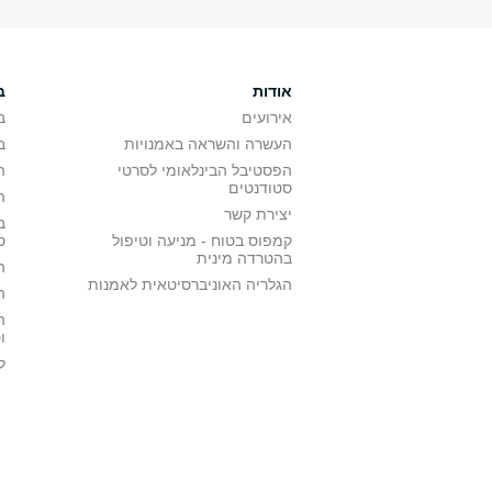
אודות
ב
אירועים
ב
העשרה והשראה באמנויות
ב
הפסטיבל הבינלאומי לסרטי
ה
סטודנטים
ה
יצירת קשר
ב
קמפוס בטוח - מניעה וטיפול
ס
בהטרדה מינית
ה
הגלריה האוניברסיטאית לאמנות
ה
ה
ו
ל