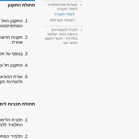
תחולת התקנון
אוצרות ומוזיאולוגיה -
לימודי תעודה
לימודי תעודה
רשימת הקורסים
התקנון החל 
המתפרסמות ב
תכנית למצטיינים
בעיצוב במה, קולנוע
תקנות חדשות
וטלויזיה - תואר ראשון
אחרת.
ותואר שני
בנוסף על תק
התקנון חל ע
ועדת ההוראה
ולהנחיות הקי
תחולת תכניות לימו
תכנית הלימו
התלמיד ללמו
תלמיד המחלי