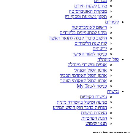
מכרזים
מידע לשעת חירום
מבקרת האוניברסיטה
תקנון משמעת ופסקי דין
לימודים
רישום לאוניברסיטה
מידע למתעניינים בלימודים
חישוב סיכויי קבלה לתואר ראשון
לוח שנת הלימודים
ידיעונים
כניסה לאזור האישי
סגל ומינהלה
אגפים ומשרדי מינהלה
ארגון הסגל המנהלי
ארגון הסגל האקדמי הבכיר
ארגון הסגל האקדמי הזוטר
כניסה ל-My Tau
נגישות
נגישות בקמפוס
מניעה וטיפול בהטרדה מינית
הנחיות בדבר חוק חופש המידע
הצהרת נגישות
הגנת הפרטיות
תנאי שימוש