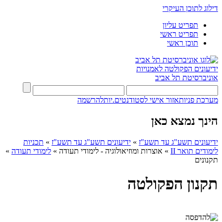
דילוג לתוכן העיקרי
תפריט עליון
תפריט ראשי
תוכן ראשי
ידיעונים
הפקולטה לאמנויות
אוניברסיטת תל אביב
מערכת פניות
אזור אישי לסטודנטים.יות
להרשמה
הינך נמצא כאן
ידיעונים תשע"ג עד תשע"ז
»
ידיעונים תשע"ג עד תשע"ז
»
תכניות
לימודים תואר II
»
אוצרות ומוזיאולוגיה - לימודי תעודה
»
לימודי תעודה
»
תקנונים
תקנון הפקולטה