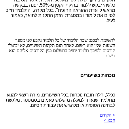
כלשהי יבקש ללמוד בהיקף הקטן מ-50%, יפנה בבקשה
מראש לוועדת ההוראה החוגית". בכל מקרה, התלמיד חייב
לסיים את לימודיו במסגרת הזמן התקנית לתואר, כאמור
לעיל.
לתשומת לבכם: שכר הלימוד של כל תלמיד נקבע לפי מספר
השעות אליו הוא רשום. לאחר תום תקופת השינויים, לא יבוטלו
קורסים ולפיכך תלמיד יחויב בתשלום בגין הקורסים אליהם הוא
רשום.​
נוכחות בשיעורים
ככלל, חלה חובת נוכחות בכל השיעורים. מורה רשאי למנוע
מתלמיד שנעדר למעלה מ שלוש פעמים בסמסטר, מלגשת
לבחינה הסופית או מלהגיש את עבודת הסיום.
< הקודם
הבא >