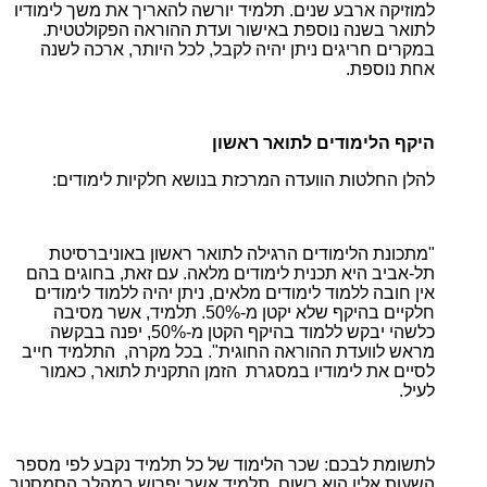
למוזיקה ארבע שנים. תלמיד יורשה להאריך את משך לימודיו
לתואר בשנה נוספת באישור ועדת ההוראה הפקולטטית.
במקרים חריגים ניתן יהיה לקבל, לכל היותר, ארכה לשנה
אחת נוספת.
היקף הלימודים לתואר ראשון
להלן החלטות הוועדה המרכזת בנושא חלקיות לימודים:
"מתכונת הלימודים הרגילה לתואר ראשון באוניברסיטת
תל-אביב היא תכנית לימודים מלאה. עם זאת, בחוגים בהם
אין חובה ללמוד לימודים מלאים, ניתן יהיה ללמוד לימודים
חלקיים בהיקף שלא יקטן מ-50%. תלמיד, אשר מסיבה
כלשהי יבקש ללמוד בהיקף הקטן מ-50%, יפנה בבקשה
מראש לוועדת ההוראה החוגית". בכל מקרה, התלמיד חייב
לסיים את לימודיו במסגרת הזמן התקנית לתואר, כאמור
לעיל.
ל
תשומת לבכם: שכר הלימוד של כל תלמיד נקבע לפי מספר
השעות אליו הוא רשום. תלמיד אשר יפרוש במהלך הסמסטר