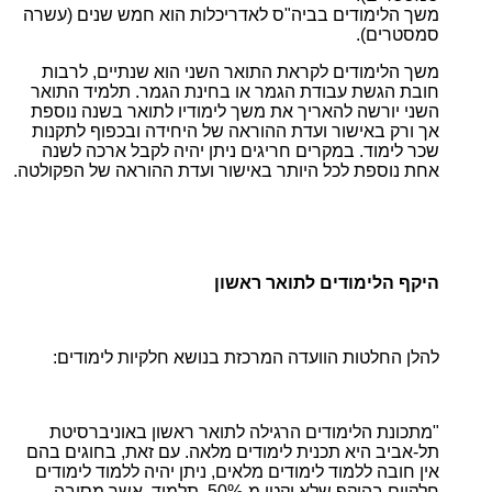
משך הלימודים בביה"ס לאדריכלות הוא חמש שנים (עשרה
סמסטרים).
משך הלימודים לקראת התואר השני הוא שנתיים, לרבות
חובת הגשת עבודת הגמר או בחינת הגמר. תלמיד התואר
השני יורשה להאריך את משך לימודיו לתואר בשנה נוספת
אך ורק באישור ועדת ההוראה של היחידה ובכפוף לתקנות
שכר לימוד. במקרים חריגים ניתן יהיה לקבל ארכה לשנה
אחת נוספת לכל היותר באישור ועדת ההוראה של הפקולטה.
היקף הלימודים לתואר ראשון
להלן החלטות הוועדה המרכזת בנושא חלקיות לימודים:
"מתכונת הלימודים הרגילה לתואר ראשון באוניברסיטת
תל-אביב היא תכנית לימודים מלאה. עם זאת, בחוגים בהם
אין חובה ללמוד לימודים מלאים, ניתן יהיה ללמוד לימודים
חלקיים בהיקף שלא יקטן מ-50%. תלמיד, אשר מסיבה