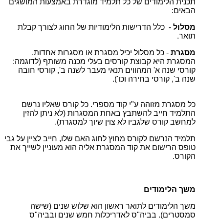
תכנית הלימודים של כל תלמיד מוגדרת באמצעות המושגים
הבאים:
מסלול
- כלל הדרישות הלימודיות של החוג לצורך קבלת
תואר.
מסגרת
- כל מסלול יכיל מסגרת או מסגרות אחדות.
המסגרת היא קבוצת קורסים בעלי מכנה משותף (לדוגמה:
קורסי שנה א' המהווים תנאי מעבר לשנה ב', קורסי חובה
שנה ב', קורסי בחירה וכו').
כל מסגרת מזוהה ע"י קוד מספרי. כל קורס שאליו נרשם
התלמיד חייב להשתבץ באחת המסגרות (לא ניתן להזין
למחשב קורס שלגביו לא צוין שיוך למסגרת).
תלמיד הנרשם לקורס מחוץ לחוג האם שלו, חייב לציין על גבי
טופס הרישום את קוד המסגרת אליה הוא מעוניין לשייך את
הקורס.
משך הלימודים
משך הלימודים לתואר ראשון הוא שלוש שנים (שישה
סמסטרים). בביה"ס לאדריכלות חמש שנים ובביה"ס