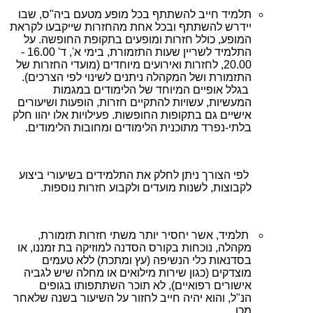
תלמיד חייב להשתתף בכל מופע מטעם ביה"ס, שבו
יידרש להשתתף ובכל אחת מהחזרות שייקבעו לקראת
המופע, כולל חזרות ומופעים בתקופת החופשה. על
התלמיד לשריין שעות התזמורת, בימי א', ד' 16.00 -
20.00, לחזרות ואירועים מיוחדים (מועדי החזרות של
התזמורת ושל המקהלה ניתנים לשינוי לפי הצרכים).
בגלל אופיים המיוחד של הלימודים במגמות
המעשיות, עשויות להתקיים חזרות, הופעות ושיעורים
אישיים גם בתקופות החופשות. פעילויות אלו יהוו חלק
בלתי-נפרד מתוכנית הלימודים ומחובות הלימודים.
לפי הצורך ניתן לחלק את התלמידים בשיעורי ביצוע
לקבוצות, לשנות מועדים ולקבוע חזרות נוספות.
תלמיד, אשר יחסיר יותר משתי חזרות תזמורת,
מקהלה, נוכחות בקורס הסדנה למוזיקה בת זמננו, או
בסדנאות כלי הנשיפה (עץ ומתכת) ללא טעמים
מוצדקים (כגון שירות מילואים או מחלה שיש לגביה
אישורים רפואיים), לא תוכר השתתפותו בגופים
הנ"ל, והוא יהיה חייב לחזור על השיעור בשנה שלאחר
מכן.