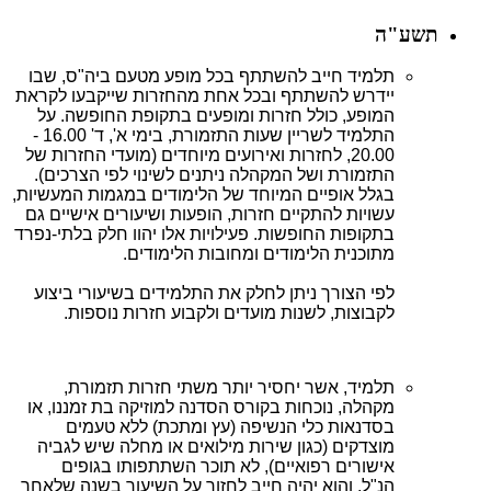
תשע"ה
תלמיד חייב להשתתף בכל מופע מטעם ביה"ס, שבו
יידרש להשתתף ובכל אחת מהחזרות שייקבעו לקראת
המופע, כולל חזרות ומופעים בתקופת החופשה. על
התלמיד לשריין שעות התזמורת, בימי א', ד' 16.00 -
20.00, לחזרות ואירועים מיוחדים (מועדי החזרות של
התזמורת ושל המקהלה ניתנים לשינוי לפי הצרכים).
בגלל אופיים המיוחד של הלימודים במגמות המעשיות,
עשויות להתקיים חזרות, הופעות ושיעורים אישיים גם
בתקופות החופשות. פעילויות אלו יהוו חלק בלתי-נפרד
מתוכנית הלימודים ומחובות הלימודים.
לפי הצורך ניתן לחלק את התלמידים בשיעורי ביצוע
לקבוצות, לשנות מועדים ולקבוע חזרות נוספות.
תלמיד, אשר יחסיר יותר משתי חזרות תזמורת,
מקהלה, נוכחות בקורס הסדנה למוזיקה בת זמננו, או
בסדנאות כלי הנשיפה (עץ ומתכת) ללא טעמים
מוצדקים (כגון שירות מילואים או מחלה שיש לגביה
אישורים רפואיים), לא תוכר השתתפותו בגופים
הנ"ל, והוא יהיה חייב לחזור על השיעור בשנה שלאחר