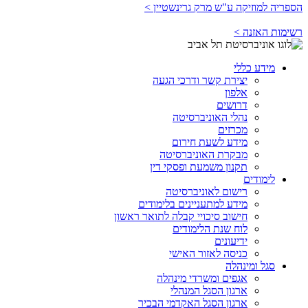
הספריה למוזיקה ע"ש מרק גרינשטיין >
רשימות האזנה >
מידע כללי
יצירת קשר ודרכי הגעה
אלפון
דרושים
נהלי האוניברסיטה
מכרזים
מידע לשעת חירום
מבקרת האוניברסיטה
תקנון משמעת ופסקי דין
לימודים
רישום לאוניברסיטה
מידע למתעניינים בלימודים
חישוב סיכויי קבלה לתואר ראשון
לוח שנת הלימודים
ידיעונים
כניסה לאזור האישי
סגל ומינהלה
אגפים ומשרדי מינהלה
ארגון הסגל המנהלי
ארגון הסגל האקדמי הבכיר