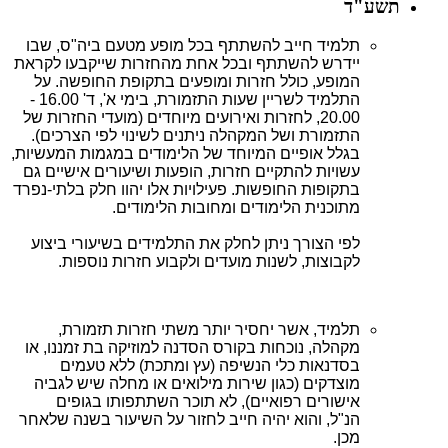
תשע"ד
תלמיד חייב להשתתף בכל מופע מטעם ביה"ס, שבו
יידרש להשתתף ובכל אחת מהחזרות שייקבעו לקראת
המופע, כולל חזרות ומופעים בתקופת החופשה. על
התלמיד לשריין שעות התזמורת, בימי א', ד' 16.00 -
20.00, לחזרות ואירועים מיוחדים (מועדי החזרות של
התזמורת ושל המקהלה ניתנים לשינוי לפי הצרכים).
בגלל אופיים המיוחד של הלימודים במגמות המעשיות,
עשויות להתקיים חזרות, הופעות ושיעורים אישיים גם
בתקופות החופשות. פעילויות אלו יהוו חלק בלתי-נפרד
מתוכנית הלימודים ומחובות הלימודים.
לפי הצורך ניתן לחלק את התלמידים בשיעורי ביצוע
לקבוצות, לשנות מועדים ולקבוע חזרות נוספות.
תלמיד, אשר יחסיר יותר משתי חזרות תזמורת,
מקהלה, נוכחות בקורס הסדנה למוזיקה בת זמננו, או
בסדנאות כלי הנשיפה (עץ ומתכת) ללא טעמים
מוצדקים (כגון שירות מילואים או מחלה שיש לגביה
אישורים רפואיים), לא תוכר השתתפותו בגופים
הנ"ל, והוא יהיה חייב לחזור על השיעור בשנה שלאחר
מכן.