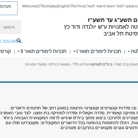
מערכת פ
טים
שער לסגל האקדמי
שער לסגל מנהלי
TAU
English
mytau
Welcome2TAU
ם
תשע"ג עד תשע"ז
חיפוש
ה לאמנויות
ע"ש יולנדה ודוד כץ
סיטת תל אביב
חיפוש באתר ז
לטה
תכניות לימודים תואר I
תכניות לימודים תואר II
קורסי
|
|
|
וגים ובתי ספר
>
ביה"ס למוזיקה
>
מידע כללי - מגמות ביה"ס
> מפעל המנויים
ובו סדרות קונצרטים וקונצרטי-הרצאה במגוון רחב של תחומים וז'אנרים.
מוזיקה קאמרית, סדרה ווקאלית וסדרה למוזיקה בת-זמננו. לצד טובי האמנים
טיינים ולהרכבי ביצוע מתוך ביה"ס שיגיעו לרמה המקצועית הגבוהה ביותר.
נות, ויוכלו להתנסות בהופעה בכל הז'אנרים המקובלים: מקונצ'רטו סולו עם
נטים ונגנים מקצועיים בהרכבים מעורבים.