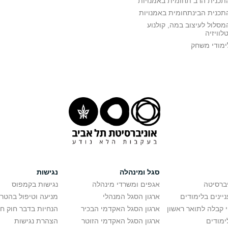
תכנית הרב תחומית באמנויות
תכנית הבינתחומית באמנויות
מסלול לעיצוב במה, קולנוע
טלוויזיה
ימודי משחק
סגל ומינהלה
נגישות
יברסיטה
אגפים ומשרדי מינהלה
נגישות בקמפוס
יינים בלימודים
ארגון הסגל המנהלי
מניעה וטיפול בהטר
י קבלה לתואר ראשון
ארגון הסגל האקדמי הבכיר
הנחיות בדבר חוק ח
ימודים
ארגון הסגל האקדמי הזוטר
הצהרת נגישות