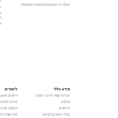
ה
הגלריה האוניברסיטאית לאמנות
ה
ה
ו
ל
מידע כללי
לימודים
יצירת קשר ודרכי הגעה
רישום לאונ
אלפון
מידע למתענ
דרושים
חישוב סיכוי
נהלי האוניברסיטה
לוח שנת הל