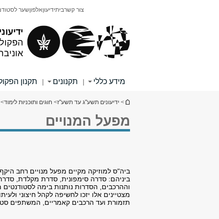
תוכן
תפריט
צור קשר
בית
ידיעון
אלפון
שער לסטודנ
עליון
ראשי
ידיעוני
הפקולט
אוניבר
מידע כללי
תקנונים
תקנון הפקו
|
|
הינך נמצא כאן
>
ידיעונים תשע"ג עד תשע"ז
>
חוגים ותוכניות לימוד
>
ח
מפעל המנויים
ביה"ס למוזיקה מקיים מפעל מנויים רחב היקף 
ביניהם: סדרה סימפונית, סדרת מקלדת, סדרת 
וההרכבים, הסדרות נותנות בימה לסטודנטים מצ
מצטיינים אלו יזכו לחשיפה לקהל חיצוני ולעיתו
תזמורת ועד הרכבים קאמריים, המשתפים סטוד