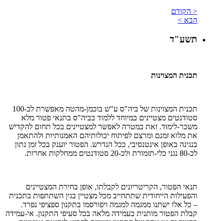
< הקודם
הבא >
תשע"ד
תכנית המצוינות
תכנית המצוינות של ביה"ס ע"ש בוכמן-מהטה מאפשרת לכ-100
סטודנטים מצטיינים במיוחד ללמוד בביה"ס בתנאי פטור מלא
משכר-לימוד. זאת במטרה לאפשר למצטיינים בכל תחום להקדיש
את מלוא זמנם ומרצם לפיתוח יכולותיהם האמנותיות ולהתאמן
בנגינה באופן אינטנסיבי, ככל הנדרש. הפטור יוענק בכל זמן נתון
לכ-80 נגני כלי-תזמורת ולכ-20 סטודנטים ממחלקות אחרות.
תנאי הפטור, הקריטריונים לקבלתו, אופן בחירת המצטיינים
והפעילות הייחודית שתתחייב מכל מצטיין בגין השתתפות בתכנית
– כל אלו ישתנו ממגמה למגמה ויפורסמו בתקנון ספציפי נפרד.
קבלת הפטור מותנית בעמידה מלאה בכל סעיפי התקנון. אי-עמידה