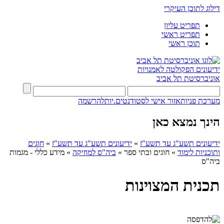
דילוג לתוכן העיקרי
תפריט עליון
תפריט ראשי
תוכן ראשי
ידיעונים
הפקולטה לאמנויות
אוניברסיטת תל אביב
מערכת פניות
אזור אישי לסטודנטים.יות
להרשמה
הינך נמצא כאן
ידיעונים תשע"ג עד תשע"ז
»
ידיעונים תשע"ג עד תשע"ז
»
חוגים
ותוכניות לימוד
»
חוגים ובתי ספר
»
ביה"ס למוזיקה
»
מידע כללי - מגמות
ביה"ס
תכנית המצוינות