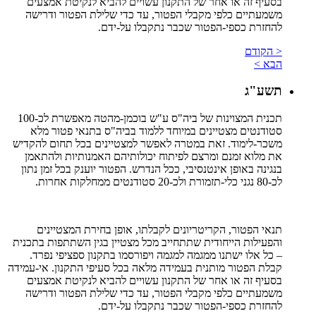
בסעיף זה או אחר של התקנון עשויים להביא לנקיטת אמצעים
משמעתיים כלפי מקבלי הפטור, עד כדי שלילת הפטור ודרישה
להחזרת כספי-הפטור שכבר נתקבלו על-ידם.
< הקודם
הבא >
תשע"ג
תכנית המצוינות של ביה"ס ע"ש בוכמן-מהטה מאפשרת לכ-100
סטודנטים מצטיינים במיוחד ללמוד בביה"ס בתנאי פטור מלא
משכר-לימוד. זאת במטרה לאפשר למצטיינים בכל תחום להקדיש
את מלוא זמנם ומרצם לפיתוח יכולותיהם האמנותיות ולהתאמן
בנגינה באופן אינטנסיבי, ככל הנדרש. הפטור יוענק בכל זמן נתון
לכ-80 נגני כלי-תזמורת ולכ-20 סטודנטים ממחלקות אחרות.
תנאי הפטור, הקריטריונים לקבלתו, אופן בחירת המצטיינים
והפעילות הייחודית שתתחייב מכל מצטיין בגין השתתפות בתכנית
– כל אלו ישתנו ממגמה למגמה ויפורסמו בתקנון ספציפי נפרד.
קבלת הפטור מותנית בעמידה מלאה בכל סעיפי התקנון. אי-עמידה
בסעיף זה או אחר של התקנון עשויים להביא לנקיטת אמצעים
משמעתיים כלפי מקבלי הפטור, עד כדי שלילת הפטור ודרישה
להחזרת כספי-הפטור שכבר נתקבלו על-ידם.