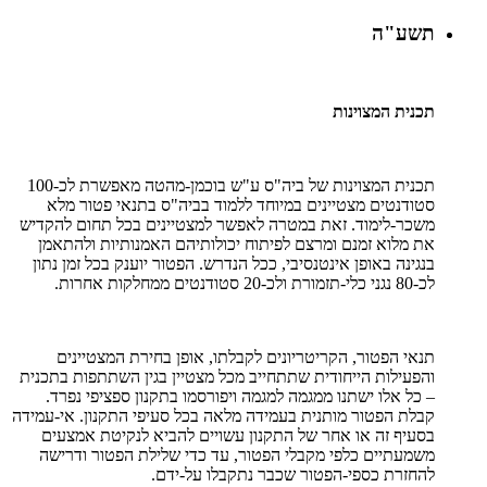
תשע"ה
תכנית המצוינות
תכנית המצוינות של ביה"ס ע"ש בוכמן-מהטה מאפשרת לכ-100
סטודנטים מצטיינים במיוחד ללמוד בביה"ס בתנאי פטור מלא
משכר-לימוד. זאת במטרה לאפשר למצטיינים בכל תחום להקדיש
את מלוא זמנם ומרצם לפיתוח יכולותיהם האמנותיות ולהתאמן
בנגינה באופן אינטנסיבי, ככל הנדרש. הפטור יוענק בכל זמן נתון
לכ-80 נגני כלי-תזמורת ולכ-20 סטודנטים ממחלקות אחרות.
תנאי הפטור, הקריטריונים לקבלתו, אופן בחירת המצטיינים
והפעילות הייחודית שתתחייב מכל מצטיין בגין השתתפות בתכנית
– כל אלו ישתנו ממגמה למגמה ויפורסמו בתקנון ספציפי נפרד.
קבלת הפטור מותנית בעמידה מלאה בכל סעיפי התקנון. אי-עמידה
בסעיף זה או אחר של התקנון עשויים להביא לנקיטת אמצעים
משמעתיים כלפי מקבלי הפטור, עד כדי שלילת הפטור ודרישה
להחזרת כספי-הפטור שכבר נתקבלו על-ידם.