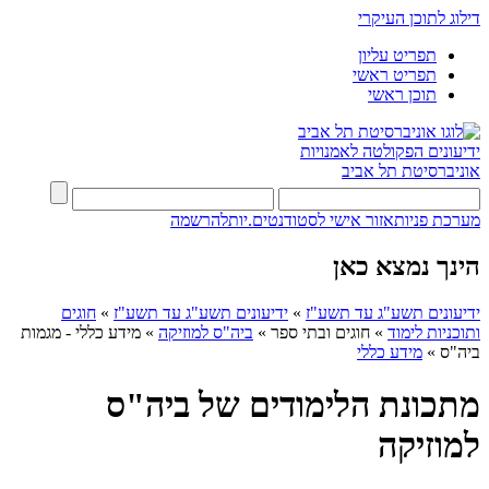
דילוג לתוכן העיקרי
תפריט עליון
תפריט ראשי
תוכן ראשי
ידיעונים
הפקולטה לאמנויות
אוניברסיטת תל אביב
מערכת פניות
אזור אישי לסטודנטים.יות
להרשמה
הינך נמצא כאן
ידיעונים תשע"ג עד תשע"ז
»
ידיעונים תשע"ג עד תשע"ז
»
חוגים
ותוכניות לימוד
»
חוגים ובתי ספר
»
ביה"ס למוזיקה
»
מידע כללי - מגמות
ביה"ס
»
מידע כללי
מתכונת הלימודים של ביה"ס
למוזיקה