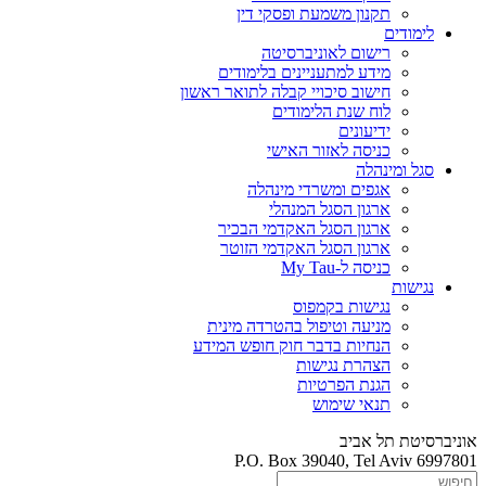
תקנון משמעת ופסקי דין
לימודים
רישום לאוניברסיטה
מידע למתעניינים בלימודים
חישוב סיכויי קבלה לתואר ראשון
לוח שנת הלימודים
ידיעונים
כניסה לאזור האישי
סגל ומינהלה
אגפים ומשרדי מינהלה
ארגון הסגל המנהלי
ארגון הסגל האקדמי הבכיר
ארגון הסגל האקדמי הזוטר
כניסה ל-My Tau
נגישות
נגישות בקמפוס
מניעה וטיפול בהטרדה מינית
הנחיות בדבר חוק חופש המידע
הצהרת נגישות
הגנת הפרטיות
תנאי שימוש
אוניברסיטת תל אביב
P.O. Box 39040, Tel Aviv 6997801