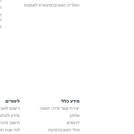
ה
הגלריה האוניברסיטאית לאמנות
ה
ה
ו
ל
מידע כללי
לימודים
יצירת קשר ודרכי הגעה
רישום לאונ
אלפון
מידע למתענ
דרושים
חישוב סיכוי
נהלי האוניברסיטה
לוח שנת הל