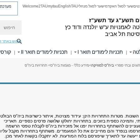
מערכת פ
טים
שער לסגל האקדמי
שער לסגל מנהלי
TAU
English
mytau
Welcome2TAU
ם
תשע"ג עד תשע"ז
חיפוש
ה לאמנויות
ע"ש יולנדה ודוד כץ
סיטת תל אביב
חיפוש באתר ז
לטה
תכניות לימודים תואר I
תכניות לימודים תואר II
קורסי
|
|
|
וגים ובתי ספר
>
ביה"ס למוזיקה
>
מידע כללי - מגמות ביה"ס
> תחרויות ביה"ס
ונות. מטרות התחרויות הינן: עידוד מצוינות, איתור כישרונות ביה"ס הבולטי
תי, ותמיכה כספית בזוכים. בתחרויות יחולקו שלושה פרסים כספיים. תאריכי
עוניינים להשתתף בתחרויות יפנו אל מזכירות ביה"ס לקבלת טפסי הרשמה
 יפורסמו בנפרד והם מחייבים את כל המועמדים. משתתף בתחרויות מקבל עליו
 ייעשה עד לתאריך שיפורסם בלוח המודעות. לא יתקבלו בקשות לאחר מכן.