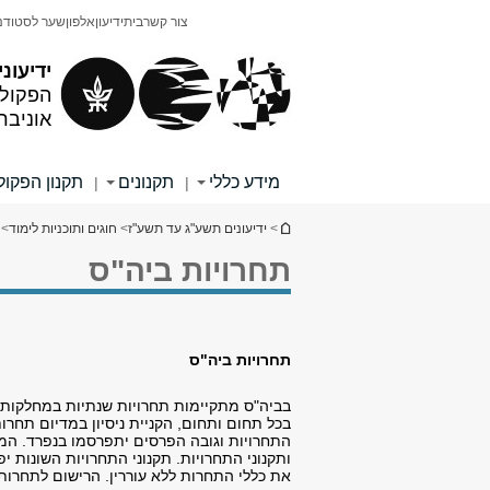
תוכן
תפריט
צור קשר
בית
ידיעון
אלפון
שער לסטודנ
עליון
ראשי
ידיעוני
הפקולט
אוניבר
מידע כללי
תקנונים
תקנון הפקו
|
|
הינך נמצא כאן
>
ידיעונים תשע"ג עד תשע"ז
>
חוגים ותוכניות לימוד
>
ח
תחרויות ביה"ס
תחרויות ביה"ס
בביה"ס מתקיימות תחרויות שנתיות במחלקות הש
בכל תחום ותחום, הקניית ניסיון במדיום תחרו
התחרויות וגובה הפרסים יתפרסמו בנפרד. המ
ותקנוני התחרויות. תקנוני התחרויות השונות
את כללי התחרות ללא עוררין. הרישום לתחרות