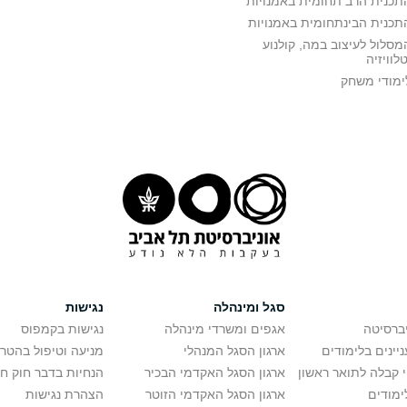
תכנית הרב תחומית באמנויות
תכנית הבינתחומית באמנויות
מסלול לעיצוב במה, קולנוע
טלוויזיה
ימודי משחק
סגל ומינהלה
נגישות
יברסיטה
אגפים ומשרדי מינהלה
נגישות בקמפוס
יינים בלימודים
ארגון הסגל המנהלי
מניעה וטיפול בהטר
י קבלה לתואר ראשון
ארגון הסגל האקדמי הבכיר
הנחיות בדבר חוק ח
ימודים
ארגון הסגל האקדמי הזוטר
הצהרת נגישות