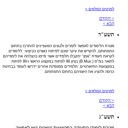
לפרטים המלאים >
< הקודם
הבא >
תשע"ד
מטרת הלימודים לאפשר לזמרים ולנגנים המעוניינים להתרכז בתחום
התמחותם, להקדיש את עיקר זמנם לפיתוח כושרם הביצועי. ללימודים
לקראת תעודת "אמן" יתקבלו תלמידים אשר סיימו בהצלחה את לימודיהם
לתואר במ"ס (.B.Mus) בציון 90 לפחות במקצוע הראשי ו-80 לפחות
במקצועות התיאורטיים. תלמידים ממוסדות אחרים יידרשו לעמוד בבחינות
כניסה ולהציג את הישגיהם בתחום התמחותם.
לפרטים המלאים >
< הקודם
הבא >
תשע"ג
מטרת לימודי התעודה במקצועות השונים היא לאפשר