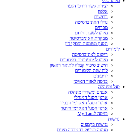
מידע כללי
יצירת קשר ודרכי הגעה
אלפון
דרושים
נהלי האוניברסיטה
מכרזים
מידע לשעת חירום
מבקרת האוניברסיטה
תקנון משמעת ופסקי דין
לימודים
רישום לאוניברסיטה
מידע למתעניינים בלימודים
חישוב סיכויי קבלה לתואר ראשון
לוח שנת הלימודים
ידיעונים
כניסה לאזור האישי
סגל ומינהלה
אגפים ומשרדי מינהלה
ארגון הסגל המנהלי
ארגון הסגל האקדמי הבכיר
ארגון הסגל האקדמי הזוטר
כניסה ל-My Tau
נגישות
נגישות בקמפוס
מניעה וטיפול בהטרדה מינית