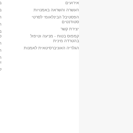
אירועים
מר נחמיאס משה
ב
סדנה
העשרה והשראה באמנויות
ב
14:00-20:00
הפסטיבל הבינלאומי לסרטי
א122 מכסיקו
ה
סטודנטים
20:00
ה
יצירת קשר
ב
קמפוס בטוח - מניעה וטיפול
ס
בהטרדה מינית
ה
הגלריה האוניברסיטאית לאמנות
ה
ה
ו
ל