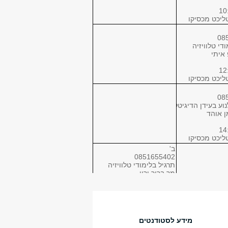
10
08
די טלוויזיה
 איתי
12
08
וע בעידן הדיגיטלי
ן אוהד
14
ב'
0851655402
תרגיל בלימודי טלוויזיה
מר ברוך ירון
תרגיל
16:00-18:00
209 מכסיקו
אב
0851000501
מידע לסטודנטים
בקיאות בסרטים