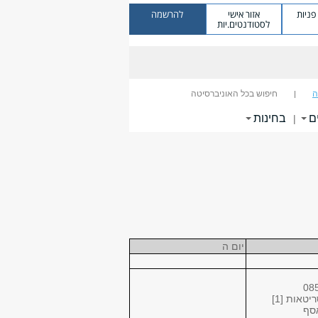
ניות
אזור אישי
להרשמה
לסטודנטים.יות
ה
חיפוש בכל האוניברסיטה
ם
בחינות
|
יום ה
08
טאות [1]
סף