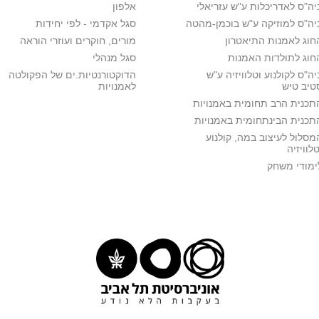
יה"ס לאדריכלות ע"ש עזריאלי
אלפון
יה"ס למוזיקה ע"ש בוכמן-מהטה
סגל אקדמי - לפי יחידות
חוג לאמנות התיאטרון
מורים, חוקרים ועוזרי הוראה
חוג לתולדות האמנות
סגל מנהלי
יה"ס לקולנוע וטלוויזיה ע"ש
הדוקטורנטיות.ים של הפקולטה
טיב טיש
לאמנויות
תכנית הרב תחומית באמנויות
תכנית הבינתחומית באמנויות
מסלול לעיצוב במה, קולנוע
טלוויזיה
ימודי משחק