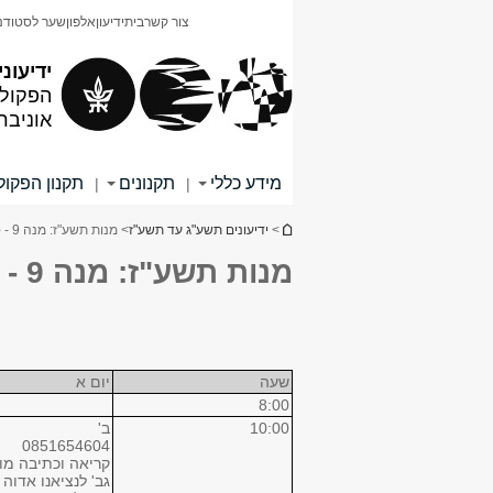
תוכן
תפריט
צור קשר
בית
ידיעון
אלפון
שער לסטודנ
עליון
ראשי
ידיעוני
הפקולט
אוניבר
מידע כללי
תקנונים
תקנון הפקו
|
|
הינך נמצא כאן
>
ידיעונים תשע"ג עד תשע"ז
> מנות תשע"ז: מנה 9 - סמסטר ב
מנות תשע"ז: מנה 9 - סמסטר ב
שעה
יום א
8:00
10:00
ב'
0851654604
קריאה וכתיבה מו
גב' לנציאנו אדוה