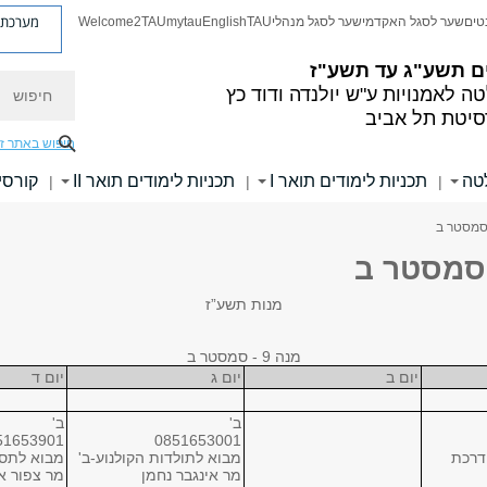
מערכת פ
טים
שער לסגל האקדמי
שער לסגל מנהלי
TAU
English
mytau
Welcome2TAU
ם
תשע"ג עד תשע"ז
חיפוש
ה לאמנויות
ע"ש יולנדה ודוד כץ
סיטת תל אביב
חיפוש באתר ז
לטה
תכניות לימודים תואר I
תכניות לימודים תואר II
קורסי
|
|
|
מנות תשע”ז
מנה 9 - סמסטר ב
יום ב
יום ג
יום ד
ב'
ב'
51653901
0851653001
דרכת
מבוא לתולדות הקולנוע-ב'
מבוא לתסרי
מר אינגבר נחמן
מר צפור א