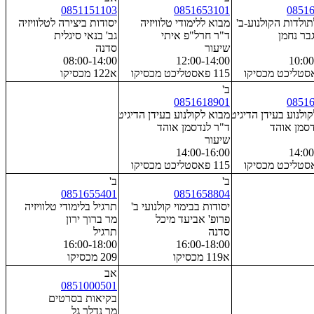
0851151103
0851653101
0851
ולדות הקולנוע-ב'
מבוא ללימודי טלוויזיה
יסודות ביצירה לטלוויזיה
בר נחמן
ד"ר חרל"פ איתי
גב' בנאי סיגלית
שיעור
סדנה
08:00-14:00
12:00-14:00
10:00
115 פאסטליכט מכסיקו
א122 מכסיקו
ב'
0851618901
0851
ולנוע בעידן הדיגיטלי ( הקרנה)
מבוא לקולנוע בעידן הדיגיטלי
דסמן אוהד
ד"ר לנדסמן אוהד
שיעור
14:00-16:00
14:00
115 פאסטליכט מכסיקו
ב'
ב'
0851655401
0851658804
יסודות בבימוי קולנועי ב'
תרגיל בלימודי טלוויזיה
פרופ' אביעד מיכל
מר ברוך ירון
סדנה
תרגיל
16:00-18:00
16:00-18:00
א119 מכסיקו
209 מכסיקו
אב
0851000501
בקיאות בסרטים
מר נדלר גל