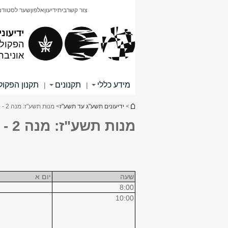
תוכן
תפריט
צור קשר
בית
ידיעון
אלפון
שער לסטודנ
עליון
ראשי
ידיעוני
הפקולט
אוניבר
מידע כללי
תקנונים
תקנון הפקו
|
|
הינך נמצא כאן
>
ידיעונים תשע"ג עד תשע"ז
> מנות תשע"ז: מנה 2 - סמסטר א
מנות תשע"ז: מנה 2 - סמסטר א
שעה
יום א
8:00
10:00