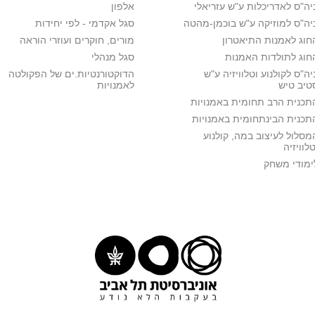
וויזיה
מבוא לתיאוריות קולנועיות
יסודות בבימ
יה"ס לאדריכלות ע"ש עזריאלי
אלפון
פרופ' יוסף רז
פרופ' רובינ
יה"ס למוזיקה ע"ש בוכמן-מהטה
סגל אקדמי - לפי יחידות
שיעור
סדנה
:00-18:00
16:00-18:00
חוג לאמנות התיאטרון
מורים, חוקרים ועוזרי הוראה
115 פאסטליכט מכסיקו
212 מכסיקו
חוג לתולדות האמנות
סגל מנהלי
א'
יה"ס לקולנוע וטלוויזיה ע"ש
הדוקטורנטיות.ים של הפקולטה
0851655106
טיב טיש
לאמנויות
וויזיה
תרגיל במבע קולנועי 1
מר קרבלניק משה
תכנית הרב תחומית באמנויות
תרגיל
תכנית הבינתחומית באמנויות
18:00-20:00
212 מכסיקו
מסלול לעיצוב במה, קולנוע
טלוויזיה
ימודי משחק