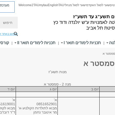
מערכת פ
טים
שער לסגל האקדמי
שער לסגל מנהלי
TAU
English
mytau
Welcome2TAU
ם
תשע"ג עד תשע"ז
חיפוש
ה לאמנויות
ע"ש יולנדה ודוד כץ
סיטת תל אביב
חיפוש באתר ז
לטה
תכניות לימודים תואר I
תכניות לימודים תואר II
קורסי
|
|
|
מנות תשע”ז
מנה 2 - סמסטר א
יום ב
יום ג
יום ד
א'
א'
51619001
0851652901
מבוא לתולדות הקולנוע-א'
מבוא לקולנו
מר אינגבר נחמן
ד"ר דובדבנ