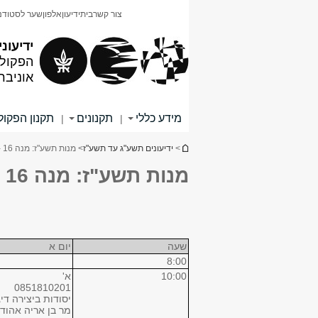
תוכן
תפריט
צור קשר
בית
ידיעון
אלפון
שער לסטודנ
עליון
ראשי
ידיעוני
הפקולט
אוניבר
מידע כללי
תקנונים
תקנון הפקו
|
|
הינך נמצא כאן
>
ידיעונים תשע"ג עד תשע"ז
> מנות תשע"ז: מנה 16 - סמסטר א
מנות תשע"ז: מנה 16 - סמסטר א
שעה
יום א
8:00
10:00
א'
0851810201
יסודות ביצירה דיג
מר בן אריה אהוד