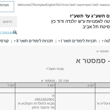
מערכת פ
טים
שער לסגל האקדמי
שער לסגל מנהלי
TAU
English
mytau
Welcome2TAU
ם
תשע"ג עד תשע"ז
חיפוש
ה לאמנויות
ע"ש יולנדה ודוד כץ
סיטת תל אביב
חיפוש באתר ז
לטה
תכניות לימודים תואר I
תכניות לימודים תואר II
קורסי
|
|
|
מנות תשע”ז
מנה 16 - סמסטר א
יום ב
יום ג
יום ד
א'
0851652901
יטלית א'
מבוא לתולדות הקולנוע-א'
מר אינגבר נחמן