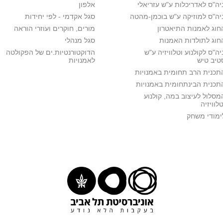
י 1
מבוא לתיאוריות קולנועיות
יסודות בבימ
יה"ס לאדריכלות ע"ש עזריאלי
אלפון
פרופ' יוסף רז
פרופ' רובינ
יה"ס למוזיקה ע"ש בוכמן-מהטה
סגל אקדמי - לפי יחידות
שיעור
סדנה
:00-18:00
16:00-18:00
חוג לאמנות התיאטרון
מורים, חוקרים ועוזרי הוראה
115 פאסטליכט מכסיקו
212 מכסיקו
חוג לתולדות האמנות
סגל מנהלי
יה"ס לקולנוע וטלוויזיה ע"ש
הדוקטורנטיות.ים של הפקולטה
טיב טיש
לאמנויות
ולנועיות
ד
תכנית הרב תחומית באמנויות
תכנית הבינתחומית באמנויות
מסלול לעיצוב במה, קולנוע
טלוויזיה
ימודי משחק