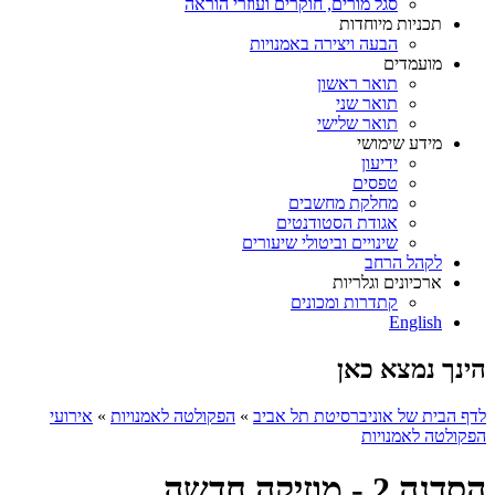
סגל מורים, חוקרים ועוזרי הוראה
תכניות מיוחדות
הבעה ויצירה באמנויות
מועמדים
תואר ראשון
תואר שני
תואר שלישי
מידע שימושי
ידיעון
טפסים
מחלקת מחשבים
אגודת הסטודנטים
שינויים וביטולי שיעורים
לקהל הרחב
ארכיונים וגלריות
קתדרות ומכונים
English
הינך נמצא כאן
לדף הבית של אוניברסיטת תל אביב
»
הפקולטה לאמנויות
»
אירועי
הפקולטה לאמנויות
הסדנה 2 - מוזיקה חדשה