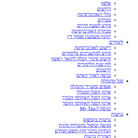
אלפון
דרושים
נהלי האוניברסיטה
מכרזים
מידע לשעת חירום
מבקרת האוניברסיטה
תקנון משמעת ופסקי דין
לימודים
רישום לאוניברסיטה
מידע למתעניינים בלימודים
חישוב סיכויי קבלה לתואר ראשון
לוח שנת הלימודים
ידיעונים
כניסה לאזור האישי
סגל ומינהלה
אגפים ומשרדי מינהלה
ארגון הסגל המנהלי
ארגון הסגל האקדמי הבכיר
ארגון הסגל האקדמי הזוטר
כניסה ל-My Tau
נגישות
נגישות בקמפוס
מניעה וטיפול בהטרדה מינית
הנחיות בדבר חוק חופש המידע
הצהרת נגישות