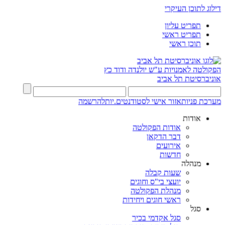
דילוג לתוכן העיקרי
תפריט עליון
תפריט ראשי
תוכן ראשי
הפקולטה לאמנויות
ע"ש יולנדה ודוד כץ
אוניברסיטת תל אביב
מערכת פניות
אזור אישי לסטודנטים.יות
להרשמה
אודות
אודות הפקולטה
דבר הדקאן
אירועים
חדשות
מנהלה
שעות קבלה
יועצי בי"ס וחוגים
מנהלת הפקולטה
ראשי חוגים ויחידות
סגל
סגל אקדמי בכיר