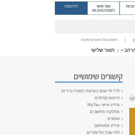
ניות
אזור אישי
להרשמה
לסטודנטים.יות
ה
חיפוש בכל האוניברסיטה
הרחב
תואר שלישי
|
קישורים שימושיים
לו"ז לרישום בשיטת המכרז-בידינג
חיפוש קורסים
מידע אישי MyTau
מחלקת מחשבים
טפסים
מידע ממוחשב
לוח שנת הלימודים