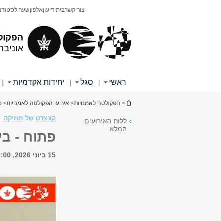
תוכן
תפריט
צור קשר
בית
ידיעון
אלפון
שער לסטודנ
עליון
ראשי
הפקול
אוניבר
ראשי
סגל
יחידות אקדמיות
|
|
|
הינך נמצא כאן
>
הפקולטה לאמנויות
>
אירועי הפקולטה לאמנויות
> פ
קונצרט
של
מוזיקה
ללוח האירועים
המלא
פתוח - בי
15 ביוני 2026, 19:00