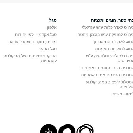
תי ספר, חוגים ותכניות
סגל
יה"ס לאדריכלות ע"ש עזריאלי
אלפון
יה"ס למוזיקה ע"ש בוכמן-מהטה
סגל אקדמי - לפי יחידות
חוג לאמנות התיאטרון
מורים, חוקרים ועוזרי הוראה
חוג לתולדות האמנות
סגל מנהלי
יה"ס לקולנוע וטלוויזיה ע"ש
הדוקטורנטיות.ים של הפקולטה
טיב טיש
לאמנויות
תכנית הרב תחומית באמנויות
תכנית הבינתחומית באמנויות
מסלול לעיצוב במה, קולנוע
טלוויזיה
ימודי משחק