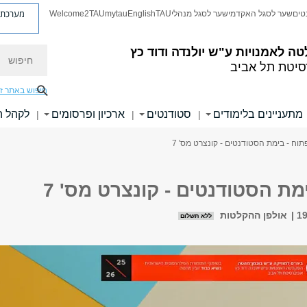
מערכת פ
טים
שער לסגל האקדמי
שער לסגל מנהלי
TAU
English
mytau
Welcome2TAU
חיפוש
טה לאמנויות
ע"ש יולנדה ודוד כץ
סיטת תל אביב
חיפוש באתר ז
מתעניינים בלימודים
סטודנטים
ארכיון ופרסומים
לקהל 
|
|
|
תוח - בימת הסטודנטים - קונצרט מס' 7
מת הסטודנטים - קונצרט מס' 7
אולפן ההקלטות
ללא תשלום