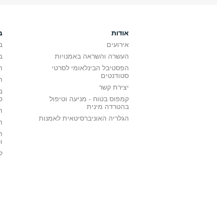
אודות
ב
אירועים
ב
העשרה והשראה באמנויות
ב
הפסטיבל הבינלאומי לסרטי
ה
סטודנטים
ה
יצירת קשר
ב
קמפוס בטוח - מניעה וטיפול
ס
בהטרדה מינית
ה
הגלריה האוניברסיטאית לאמנות
ה
ה
ו
ל