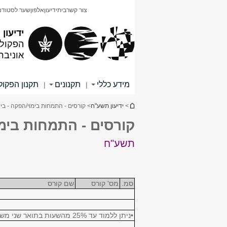
תוכן
תפריט
צור קשר
בית
ידיעון
אלפון
שער לסטודנ
עליון
ראשי
ידיעון
הפקולט
אוניבר
מידע כללי
תקנונים
תקנון הפקו
|
|
הינך נמצא כאן
>
ידיעון תשע"ח
> קורסים - התמחות בימוי/הפקה - בי
קורסים - התמחות בימו
תשע"ח
סמ.
מס' קורס
שם קורס
•ניתן ללמוד עד 25% מהשעות בתואר שני משעורי תואר ראשון