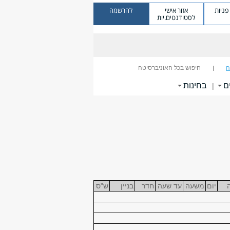
ניות
אזור אישי
להרשמה
לסטודנטים.יות
ה
חיפוש בכל האוניברסיטה
ם
בחינות
|
יום
משעה
עד שעה
חדר
בניין
ש"ס