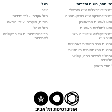
תי ספר, חוגים ותכניות
סגל
יפורסם
סדנה
יה"ס לאדריכלות ע"ש עזריאלי
אלפון
יה"ס למוזיקה ע"ש בוכמן-מהטה
סגל אקדמי - לפי יחידות
שנה א'
חוג לאמנות התיאטרון
מורים, חוקרים ועוזרי הוראה
שיעור חובה בשנה א'
חוג לתולדות האמנות
סגל מנהלי
סדנאות בימוי- יש להרשם לשתי סדנאות מתוך שלוש סדנאות בימוי
יה"ס לקולנוע וטלוויזיה ע"ש
הדוקטורנטיות.ים של הפקולטה
פרופ' הקר ראובן
סדנה
טיב טיש
לאמנויות
פרופ' אביעד מיכל
סדנה
תכנית הרב תחומית באמנויות
מנטרי
פרופ' הקר ראובן
סדנה
תכנית הבינתחומית באמנויות
י דוקומנטרי
י א'
פרופ' גביזון שבתאי
סדנה
מסלול לעיצוב במה, קולנוע
טלוויזיה
י ב'
פרופ' גביזון שבתאי
סדנה
ימודי משחק
מר בלוך ירון
סדנה
 עלילתי
גב' שלום עזר טלי
סדנה
 עלילתי
"ח
מר טל רן
הדרכה איש
מר מוגרבי אברהם
סדנה
להרשם ל:
 הקלטה אחת
מר שטויר דב בוריס
סדנה