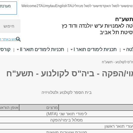
מערכת פ
טים
שער לסגל האקדמי
שער לסגל מנהלי
TAU
English
mytau
Welcome2TAU
 תשע"ח
חיפוש
ה לאמנויות
ע"ש יולנדה ודוד כץ
סיטת תל אביב
חיפוש באתר ז
לטה
תכניות לימודים תואר I
תכניות לימודים תואר II
קורסי
|
|
|
ה"ס לקולנוע - תשע"ח
י/הפקה - ביה"ס לקולנוע - תשע"ח
בית הספר לקולנוע ולטלוויזיה
מרצים
אופן הוראה
לימודי תואר שני (MFA)
מסלול בימוי/הפקה
חטיבת שיעורים מעשית