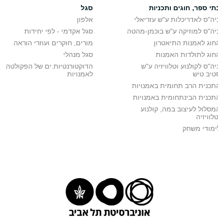
תי ספר, חוגים ותכניות
סגל
ות הציור והקליגרפיה בסין
פרופ' יואב אריאל
סמינר
א
16:00
יה"ס לאדריכלות ע"ש עזריאלי
פרופ' סרפר צביקה
אלפון
סמינר
ה
14:00
יה"ס למוזיקה ע"ש בוכמן-מהטה
סגל אקדמי - לפי יחידות
חוג לאמנות התיאטרון
מורים, חוקרים ועוזרי הוראה
חוג לתולדות האמנות
סגל מנהלי
יה"ס לקולנוע וטלוויזיה ע"ש
הדוקטורנטיות.ים של הפקולטה
טיב טיש
לאמנויות
תכנית הרב תחומית באמנויות
תכנית הבינתחומית באמנויות
מסלול לעיצוב במה, קולנוע
טלוויזיה
ימודי משחק