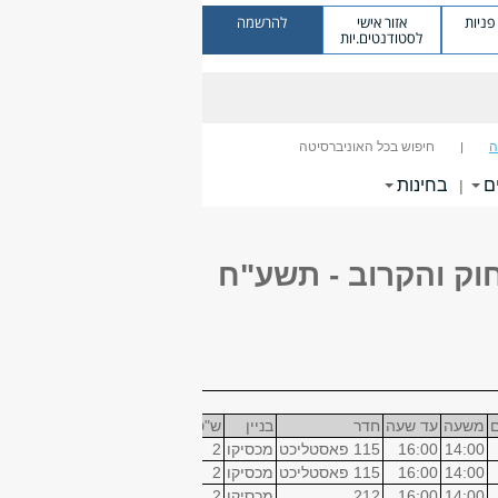
ניות
אזור אישי
להרשמה
לסטודנטים.יות
ה
חיפוש בכל האוניברסיטה
ם
בחינות
|
וק והקרוב - תשע"ח
ם
משעה
עד שעה
חדר
בניין
ש"ס
14:00
16:00
115 פאסטליכט
מכסיקו
2
14:00
16:00
115 פאסטליכט
מכסיקו
2
14:00
16:00
212
מכסיקו
2