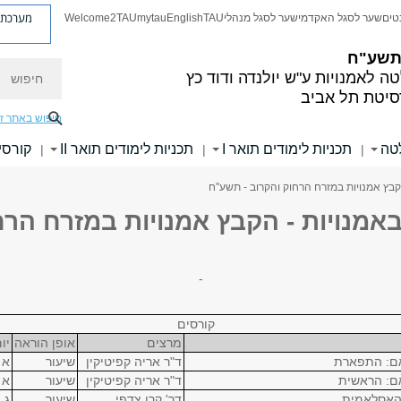
מערכת פ
טים
שער לסגל האקדמי
שער לסגל מנהלי
TAU
English
mytau
Welcome2TAU
 תשע"ח
חיפוש
ה לאמנויות
ע"ש יולנדה ודוד כץ
סיטת תל אביב
חיפוש באתר ז
לטה
תכניות לימודים תואר I
תכניות לימודים תואר II
קורסי
|
|
|
קבץ אמנויות במזרח הרחוק והקרוב - תשע"ח
אמנויות - הקבץ אמנויות במזרח הרח
-
קורסים
מרצים
אופן הוראה
יו
אם: התפארת
ד"ר אריה קפיטיקין
שיעור
א
ם: הראשית
ד"ר אריה קפיטיקין
שיעור
א
 האסלאמית
דר' קרן צדפי
שיעור
ג