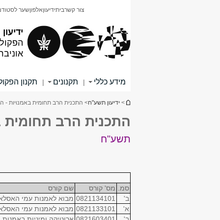
תוכן
תפריט
צור קשר
בית
ידיעון
אלפון
שער לסטודנ
עליון
ראשי
ידיעון
הפקולט
אוניבר
מידע כללי
תקנונים
תקנון הפקו
|
|
הינך נמצא כאן
>
ידיעון תשע"ח
> התכנית הרב תחומית באמנויות - ה
התכנית הרב תחומית ב
תשע"ח
סמ.
מס' קורס
שם קורס
ב'
0821134101
מבוא לאמנות עמי האסל
א'
0821133101
מבוא לאמנות עמי האסלא
ב'
0821603401
ארוטיקה ומיניות באמנות