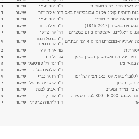
ורה בארכיטקטורה המוגולית
ד"ר הגר נעמי
שיעור
ד
ת חזותית,קולוניאליזם וגלובליזציה באס
ד"ר אילת זהר
שיעור
ד
ים באסלאם הטרום מודרני
ד"ר הגר נעמי
שיעור
ד
ית באסיה (1945-2017)
ד"ר אילת זהר
שיעור
ד
ם, סוריאליזם, ואקספרסיוניזם במצרים
דר' קרן צדפי
שיעור
ג
ד"ר ברטל רננה
עת העתיקה-ממצרים ועד סוף ימי הביניים
שיעור
א
ד"ר שדה נאוה
מסורתית
מר אריה קוץ
שיעור
ב
 האדריכלות והאסתטיקה בסין וביפן
גב' גליה דור
שיעור
א
 בטאיוואן
ד"ר עדיאל פורטוגלי
שיעור
ה
ד"ר שלמית בג'רנו
שיעור
ה
לגלובלי בקומיקס ובאנימציה של יפן
ד"ר רז גרינברג
שיעור
א
חב, וזיכרון
ד"ר שיטרית אריאל
שיעור
ג
יש בין מזרח ומערב
ד"ר אביב לבנת
שיעור
ד
 300 לפני הספירה
ד"ר עדו קוך
שיעור
א
אה
ד"ר ליאורה צרפתי
שיעור
ג
�������
מרצים
אופן הוראה
יום
משעה
ת הקולנוע בעולם הערבי
ד"ר רינאוי חליל
סמינר
ד
10:00
אסתטיקה רוחנית בקולנוע
ד"ר חיוטין דן
סמינר
ב
16:00