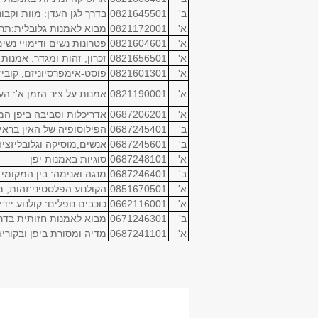
ב'
0821645501
בדרך לגן העדן: מוות וקב
א'
0821172001
מבוא לאמנות גלובלית:תרבו
א'
0821604601
פטרונות נשים ודימויי נש
א'
0821656501
זכרון, זהות ומגדר: אמנות עכשוו
א'
0821601301
פוסט-אימפרסיוניזם, קוביז
א'
0821190001
אמנות על ציר הזמן א': ה
א'
0687206201
אדריכלות וסביבה ביפן ה
ב'
0687245401
הפילוסופיה של האין בראי
ב'
0687245601
אנשים,מוסיקה וגלובליזציה
א'
0687248101
סוגיות באמנות יפן
ב'
0687246401
מנגה ואנימה: בין המקומי 
א'
0851670501
הקולנוע הפלסטיני:זהות, מר
א'
0662116001
כוכבים נופלים: קולנוע ייד
ב'
0671246301
מבוא לאמנות חזותית בדרום הלבנט: 5,000 -
א'
0687241101
מדיה ומסורת ביפן ובקורי
סמ.
מס' קורס
שם קורס
א'
0851906101
האביב הערבי: מהפכ
א'
0851511701
לראות את האור:על 