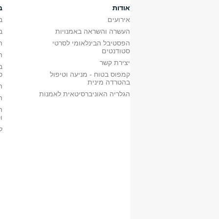
אודות
ב
א'
0687448901
רגעים נשגבים בתולד
א'
אירועים
0687335501
הקולנוע היפני
ב
העשרה והשראה באמנויות
ב
הפסטיבל הבינלאומי לסרטי
ה
סטודנטים
ה
יצירת קשר
ב
קמפוס בטוח - מניעה וטיפול
ס
בהטרדה מינית
ה
הגלריה האוניברסיטאית לאמנות
ה
ה
ו
ל