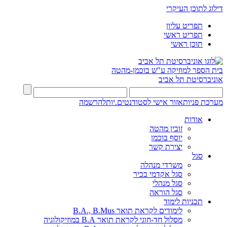
דילוג לתוכן העיקרי
תפריט עליון
תפריט ראשי
תוכן ראשי
בית הספר למוזיקה ע"ש בוכמן-מהטה
אוניברסיטת תל אביב
מערכת פניות
אזור אישי לסטודנטים.יות
להרשמה
אודות
זובין מהטה
יוסף בוכמן
יצירת קשר
סגל
משרדי מנהלה
סגל אקדמי בכיר
סגל מנהלי
סגל הוראה
תכניות לימוד
לימודים לקראת תואר B.A., B.Mus
מסלול חד-חוגי לקראת תואר B.A במוזיקולוגיה