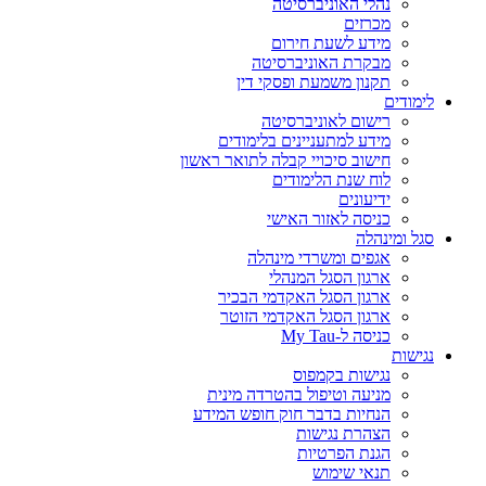
נהלי האוניברסיטה
מכרזים
מידע לשעת חירום
מבקרת האוניברסיטה
תקנון משמעת ופסקי דין
לימודים
רישום לאוניברסיטה
מידע למתעניינים בלימודים
חישוב סיכויי קבלה לתואר ראשון
לוח שנת הלימודים
ידיעונים
כניסה לאזור האישי
סגל ומינהלה
אגפים ומשרדי מינהלה
ארגון הסגל המנהלי
ארגון הסגל האקדמי הבכיר
ארגון הסגל האקדמי הזוטר
כניסה ל-My Tau
נגישות
נגישות בקמפוס
מניעה וטיפול בהטרדה מינית
הנחיות בדבר חוק חופש המידע
הצהרת נגישות
הגנת הפרטיות
תנאי שימוש