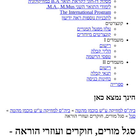
מסלול דו-חוגי לקראת תואר B.A במוזיקולוגיה
לימודי התואר השני M.A., M.Mus.
The International Program
לתכניות נוספות ראה ידיעון
קונצרטים
עלון מפעל המנויים
קונצרטים מיוחדים
מועמדים I
רישום
הליך קבלה
טפסי הרשמה
מועמדים II
רישום
תנאי קבלה
בחינות כניסה
ספרייה
הינך נמצא כאן
ביה"ס למוזיקה ע"ש בוכמן מהטה
»
ביה"ס למוזיקה ע"ש בוכמן מהטה
»
סגל
»
סגל מורים, חוקרים ועוזרי הוראה
סגל מורים, חוקרים ועוזרי הוראה -