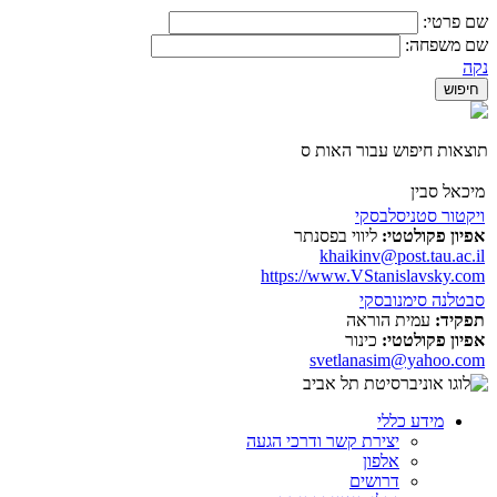
שם פרטי:
שם משפחה:
נקה
תוצאות חיפוש עבור האות ס
מיכאל סבין
ויקטור סטניסלבסקי
אפיון פקולטטי:
ליווי בפסנתר
khaikinv@post.tau.ac.il
https://www.VStanislavsky.com
סבטלנה סימנובסקי
תפקיד:
עמית הוראה
אפיון פקולטטי:
כינור
svetlanasim@yahoo.com
מידע כללי
יצירת קשר ודרכי הגעה
אלפון
דרושים