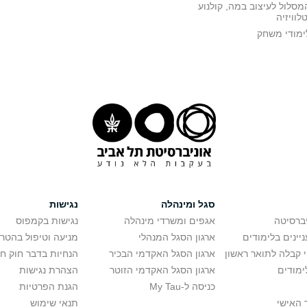
מסלול לעיצוב במה, קולנוע
טלוויזיה
ימודי משחק
סגל ומינהלה
נגישות
יברסיטה
אגפים ומשרדי מינהלה
נגישות בקמפוס
יינים בלימודים
ארגון הסגל המנהלי
מניעה וטיפול בהטר
י קבלה לתואר ראשון
ארגון הסגל האקדמי הבכיר
הנחיות בדבר חוק ח
ימודים
ארגון הסגל האקדמי הזוטר
הצהרת נגישות
כניסה ל-My Tau
הגנת הפרטיות
 האישי
תנאי שימוש