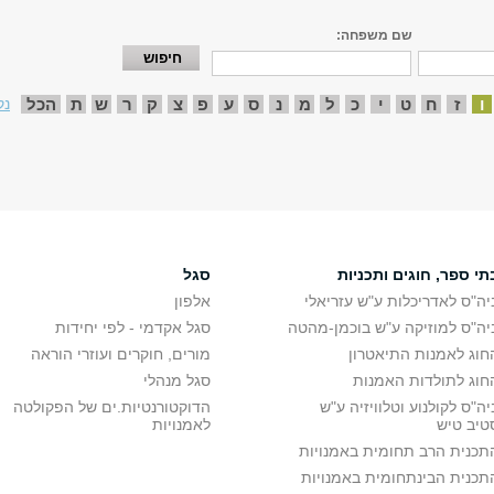
שם משפחה:
ו
ז
ח
ט
י
כ
ל
מ
נ
ס
ע
פ
צ
ק
ר
ש
ת
הכל
נק
תי ספר, חוגים ותכניות
סגל
יה"ס לאדריכלות ע"ש עזריאלי
אלפון
יה"ס למוזיקה ע"ש בוכמן-מהטה
סגל אקדמי - לפי יחידות
חוג לאמנות התיאטרון
מורים, חוקרים ועוזרי הוראה
חוג לתולדות האמנות
סגל מנהלי
יה"ס לקולנוע וטלוויזיה ע"ש
הדוקטורנטיות.ים של הפקולטה
טיב טיש
לאמנויות
תכנית הרב תחומית באמנויות
תכנית הבינתחומית באמנויות