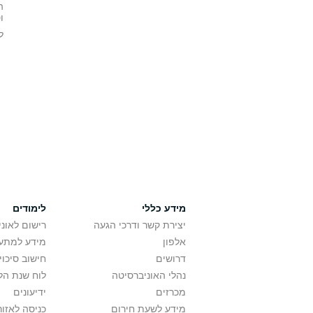
ה
ו
ל
מידע כללי
לימודים
יצירת קשר ודרכי הגעה
רישום לאונ
אלפון
מידע למתענ
דרושים
חישוב סיכוי
נהלי האוניברסיטה
לוח שנת הל
מכרזים
ידיעונים
מידע לשעת חירום
כניסה לאזור