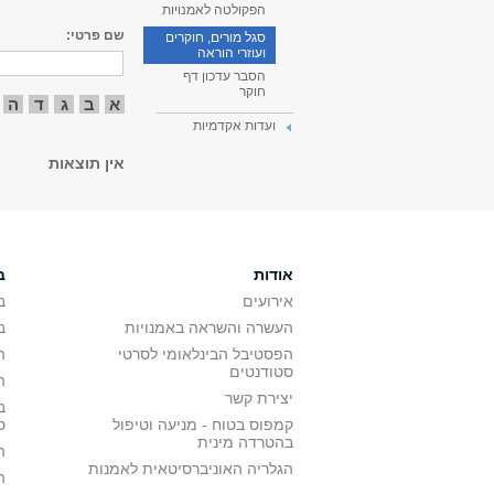
הפקולטה לאמנויות
שם פרטי:
סגל מורים, חוקרים
ועוזרי הוראה
הסבר עדכון דף
חוקר
א
ב
ג
ד
ה
ועדות אקדמיות
אין תוצאות
אודות
ב
אירועים
ב
העשרה והשראה באמנויות
ב
הפסטיבל הבינלאומי לסרטי
ה
סטודנטים
ה
יצירת קשר
ב
קמפוס בטוח - מניעה וטיפול
ס
בהטרדה מינית
ה
הגלריה האוניברסיטאית לאמנות
ה