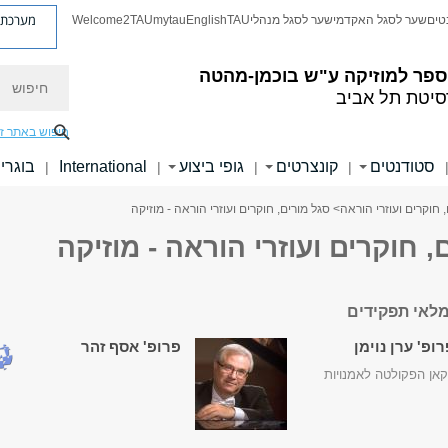
מערכת פ
טים
שער לסגל האקדמי
שער לסגל מנהלי
TAU
English
mytau
Welcome2TAU
חיפוש
ספר למוזיקה ע"ש בוכמן-מהטה
סיטת תל אביב
חיפוש באתר ז
סטודנטים
קונצרטים
גופי ביצוע
International
בוגרי
|
|
|
|
 חוקרים ועוזרי הוראה
> סגל מורים, חוקרים ועוזרי הוראה - מוזיקה
, חוקרים ועוזרי הוראה - מוזיקה
לאי תפקידים
ופ' ערן נוימן
פרופ' אסף זהר
אן הפקולטה לאמנויות