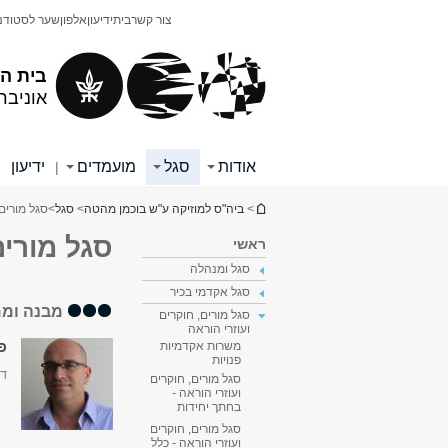
תוכן
תפריט
צור קשר
בית
ידיעון
אלפון
שער לסטודנ
עליון
ראשי
בית ה
אוניבר
אודות
סגל
מועמדים
ידיעון
|
|
הינך נמצא כאן
>
ביה"ס למוזיקה ע"ש בוכמן מהטה
>
סגל
>
סגל מורים,
סגל מורים
ראשי
סגל ומנהלה
סגל אקדמי בכיר
מבנה וממ
סגל מורים, חוקרים
ועוזרי הוראה
פר
משרות אקדמיות
פנויות
דק
סגל מורים, חוקרים
ועוזרי הוראה -
בחתך יחידות
סגל מורים, חוקרים
ועוזרי הוראה - כלל