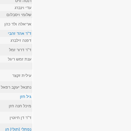
רנטה וויס
עדי וינברג
שלומי ויסבלום
אריאלה ולד כהן
ד"ר אהד זהבי
דפנה זילברג
ד"ר דרור זמל
ענת זמש ריגל
עילית זקצר
נתנאל יעקב רפאל ז
גיל חזן
מיכל חנה חזן
ד"ר דן חיוטין
נפתלי [תולי] חן