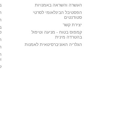
העשרה והשראה באמנויות
ב
הפסטיבל הבינלאומי לסרטי
ה
סטודנטים
ה
יצירת קשר
ב
קמפוס בטוח - מניעה וטיפול
ס
בהטרדה מינית
ה
הגלריה האוניברסיטאית לאמנות
ה
ה
ו
ל