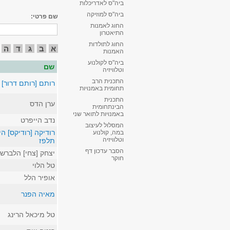
ביה"ס לאדריכלות
ביה"ס למוזיקה
שם פרטי:
החוג לאמנות
התיאטרון
החוג לתולדות
א
ב
ג
ד
ה
האמנות
ביה"ס לקולנוע
שם
וטלוויזיה
התכנית הרב
רותם [רותם דרור] 
תחומית באמנויות
התכנית
ערן הדס
הבינתחומית
באמנויות לתואר שני
נדב הייפרט
המסלול לעיצוב
רודיקה [רודיקס] הי
במה, קולנוע
וטלוויזיה
תלפז
הסבר עדכון דף
יצחק [צחי] הלברש
חוקר
טל הלוי
אופיר הלל
מאיה הפנר
טל מיכאל הרינג