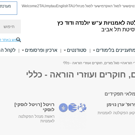
מערכת פ
טים
שער לסגל האקדמי
שער לסגל מנהלי
TAU
English
mytau
Welcome2TAU
חיפוש
טה לאמנויות
ע"ש יולנדה ודוד כץ
סיטת תל אביב
חיפוש באתר ז
תעניינים בלימודים
סטודנטים
ארכיון ופרסומים
לקהל ה
|
|
|
רי הוראה
> סגל מורים, חוקרים ועוזרי הוראה - כללי
, חוקרים ועוזרי הוראה - כללי
לאי תפקידים
ופ' ערן נוימן
רויטל [רויטל לוסקי]
לוסקי
אן הפקולטה לאמנויות
ראשת מנהל הפקולטה
לאמנויות