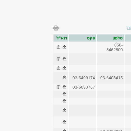
ה
טלפון
פקס
דוא"ל
050-
8462800
03-6409174
03-6408415
03-6093767