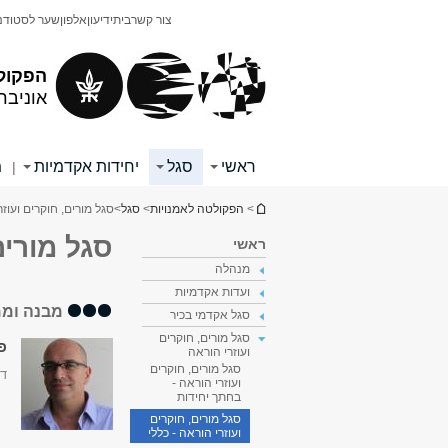
תוכן
תפריט
צור קשר
בית
ידיעון
אלפון
שער לסטודנ
עליון
ראשי
הפקול
אוניבר
ראשי
סגל
יחידות אקדמיות
מ
|
הינך נמצא כאן
>
הפקולטה לאמנויות
>
סגל
>
סגל מורים, חוקרים ועוז
סגל מורים
ראשי
מנהלה
ועדות אקדמיות
מבנה וממ
סגל אקדמי בכיר
סגל מורים, חוקרים
פר
ועוזרי הוראה
סגל מורים, חוקרים
דק
ועוזרי הוראה -
בחתך יחידות
סגל מורים, חוקרים
ועוזרי הוראה - כללי