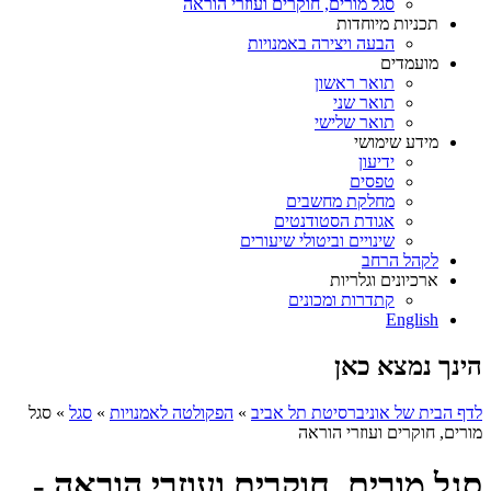
סגל מורים, חוקרים ועוזרי הוראה
תכניות מיוחדות
הבעה ויצירה באמנויות
מועמדים
תואר ראשון
תואר שני
תואר שלישי
מידע שימושי
ידיעון
טפסים
מחלקת מחשבים
אגודת הסטודנטים
שינויים וביטולי שיעורים
לקהל הרחב
ארכיונים וגלריות
קתדרות ומכונים
English
הינך נמצא כאן
לדף הבית של אוניברסיטת תל אביב
»
הפקולטה לאמנויות
»
סגל
»
סגל
מורים, חוקרים ועוזרי הוראה
סגל מורים, חוקרים ועוזרי הוראה -