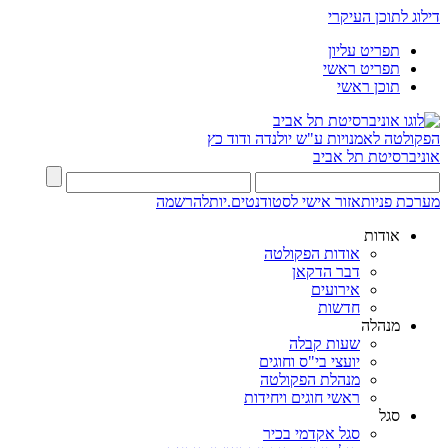
דילוג לתוכן העיקרי
תפריט עליון
תפריט ראשי
תוכן ראשי
הפקולטה לאמנויות
ע"ש יולנדה ודוד כץ
אוניברסיטת תל אביב
מערכת פניות
אזור אישי לסטודנטים.יות
להרשמה
אודות
אודות הפקולטה
דבר הדקאן
אירועים
חדשות
מנהלה
שעות קבלה
יועצי בי"ס וחוגים
מנהלת הפקולטה
ראשי חוגים ויחידות
סגל
סגל אקדמי בכיר