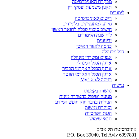
מבקרת האוניברסיטה
תקנון משמעת ופסקי דין
לימודים
רישום לאוניברסיטה
מידע למתעניינים בלימודים
חישוב סיכויי קבלה לתואר ראשון
לוח שנת הלימודים
ידיעונים
כניסה לאזור האישי
סגל ומינהלה
אגפים ומשרדי מינהלה
ארגון הסגל המנהלי
ארגון הסגל האקדמי הבכיר
ארגון הסגל האקדמי הזוטר
כניסה ל-My Tau
נגישות
נגישות בקמפוס
מניעה וטיפול בהטרדה מינית
הנחיות בדבר חוק חופש המידע
הצהרת נגישות
הגנת הפרטיות
תנאי שימוש
אוניברסיטת תל אביב
P.O. Box 39040, Tel Aviv 6997801