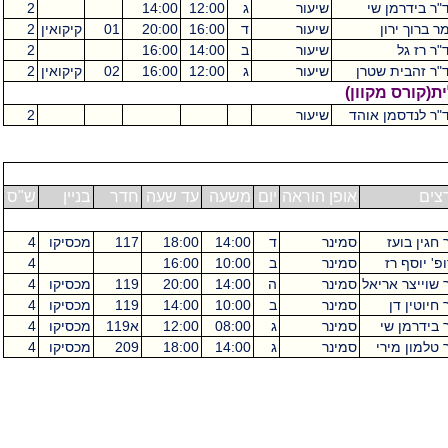
"ר בידרמן שי
שיעור
ג
12:00
14:00
2
ר ברוך ירון
שיעור
ד
16:00
20:00
01
קיקואין
2
"ר רז גל
שיעור
ב
14:00
16:00
2
"ר זהבית שטרן
שיעור
ג
12:00
16:00
02
קיקואין
2
(קורס מקוון)
"ר לנדסמן אוהד
שיעור
2
צים
אופן הוראה
יום
משעה
עד שעה
חדר
בניין
ש"ס
 חגין בועז
סמינר
ד
14:00
18:00
117
מכסיקו
4
פ' יוסף רז
סמינר
ב
10:00
16:00
4
 שוייצר אריאל
סמינר
ה
14:00
20:00
119
מכסיקו
4
 חיוטין דן
סמינר
ב
10:00
14:00
119
מכסיקו
4
 בידרמן שי
סמינר
ג
08:00
12:00
א119
מכסיקו
4
 טלמון מירי
סמינר
ג
14:00
18:00
209
מכסיקו
4