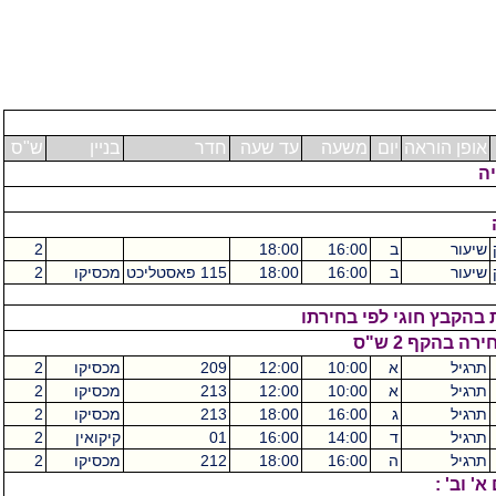
אופן הוראה
יום
משעה
עד שעה
חדר
בניין
ש"ס
יה
שיעור
ב
16:00
18:00
2
שיעור
ב
16:00
18:00
115 פאסטליכט
מכסיקו
2
בהקבץ חוגי לפי בחירתו
 בהקף 2 ש"ס
תרגיל
א
10:00
12:00
209
מכסיקו
2
תרגיל
א
10:00
12:00
213
מכסיקו
2
תרגיל
ג
16:00
18:00
213
מכסיקו
2
תרגיל
ד
14:00
16:00
01
קיקואין
2
תרגיל
ה
16:00
18:00
212
מכסיקו
2
' וב' :