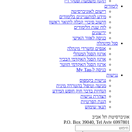
תקנון משמעת ופסקי דין
לימודים
רישום לאוניברסיטה
מידע למתעניינים בלימודים
חישוב סיכויי קבלה לתואר ראשון
לוח שנת הלימודים
ידיעונים
כניסה לאזור האישי
סגל ומינהלה
אגפים ומשרדי מינהלה
ארגון הסגל המנהלי
ארגון הסגל האקדמי הבכיר
ארגון הסגל האקדמי הזוטר
כניסה ל-My Tau
נגישות
נגישות בקמפוס
מניעה וטיפול בהטרדה מינית
הנחיות בדבר חוק חופש המידע
הצהרת נגישות
הגנת הפרטיות
תנאי שימוש
אוניברסיטת תל אביב
P.O. Box 39040, Tel Aviv 6997801