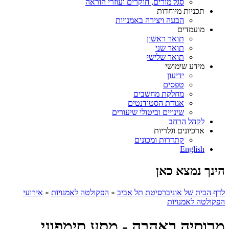
סגל מורים, חוקרים ועוזרי הוראה
תכניות מיוחדות
הבעה ויצירה באמנויות
מועמדים
תואר ראשון
תואר שני
תואר שלישי
מידע שימושי
ידיעון
טפסים
מחלקת מחשבים
אגודת הסטודנטים
שינויים וביטולי שיעורים
לקהל הרחב
ארכיונים וגלריות
קתדרות ומכונים
English
הינך נמצא כאן
לדף הבית של אוניברסיטת תל אביב
»
הפקולטה לאמנויות
»
אירועי
הפקולטה לאמנויות
מרוסיה באהבה - מסע סימפוני