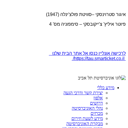
איגור סטרוינסקי –סוויטת פולצ'ינלה (1947)
פיוטר איליץ' צ'ייקובסקי – סימפוניה מס' 4
לרכישה אונליין כנסו אל אתר הבית שלנו
https://tau.smarticket.co.il/
מידע כללי
יצירת קשר ודרכי הגעה
אלפון
דרושים
נהלי האוניברסיטה
מכרזים
מידע לשעת חירום
מבקרת האוניברסיטה