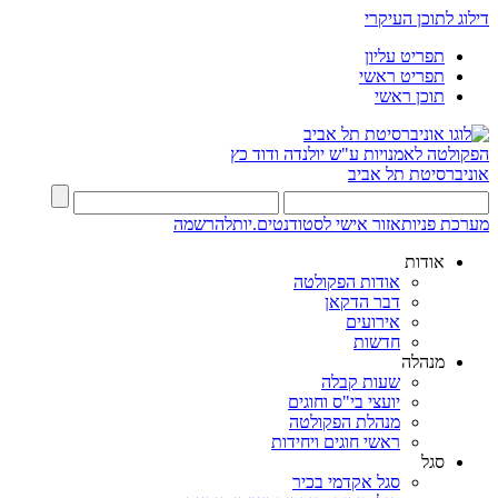
דילוג לתוכן העיקרי
תפריט עליון
תפריט ראשי
תוכן ראשי
הפקולטה לאמנויות
ע"ש יולנדה ודוד כץ
אוניברסיטת תל אביב
מערכת פניות
אזור אישי לסטודנטים.יות
להרשמה
אודות
אודות הפקולטה
דבר הדקאן
אירועים
חדשות
מנהלה
שעות קבלה
יועצי בי"ס וחוגים
מנהלת הפקולטה
ראשי חוגים ויחידות
סגל
סגל אקדמי בכיר