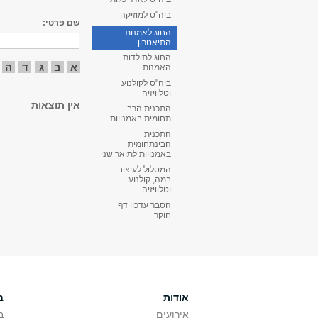
ביה"ס למוזיקה
שם פרטי:
החוג לאמנות
התיאטרון
החוג לתולדות
א
ב
ג
ד
ה
האמנות
ביה"ס לקולנוע
וטלוויזיה
אין תוצאות
התכנית הרב
תחומית באמנויות
התכנית
הבינתחומית
באמנויות לתואר שני
המסלול לעיצוב
במה, קולנוע
וטלוויזיה
הסבר עדכון דף
חוקר
אודות
ב
אירועים
ב