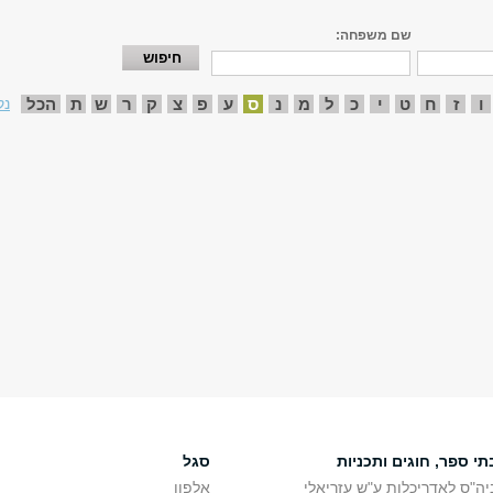
שם משפחה:
ו
ז
ח
ט
י
כ
ל
מ
נ
ס
ע
פ
צ
ק
ר
ש
ת
הכל
נק
תי ספר, חוגים ותכניות
סגל
יה"ס לאדריכלות ע"ש עזריאלי
אלפון