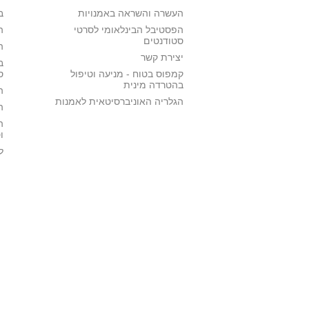
העשרה והשראה באמנויות
ב
הפסטיבל הבינלאומי לסרטי
ה
סטודנטים
ה
יצירת קשר
ב
קמפוס בטוח - מניעה וטיפול
ס
בהטרדה מינית
ה
הגלריה האוניברסיטאית לאמנות
ה
ה
ו
ל