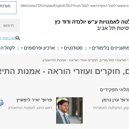
מערכת פ
טים
שער לסגל האקדמי
שער לסגל מנהלי
TAU
English
mytau
Welcome2TAU
חיפוש
טה לאמנויות
ע"ש יולנדה ודוד כץ
סיטת תל אביב
חיפוש באתר ז
תעניינים בלימודים
סטודנטים
ארכיון ופרסומים
לקהל ה
|
|
|
רי הוראה
> סגל מורים, חוקרים ועוזרי הוראה - אמנות התיאטרון
, חוקרים ועוזרי הוראה - אמנות התיא
לאי תפקידים
ופ' ערן נוימן
פרופ' יאיר ליפשיץ
אן הפקולטה לאמנויות
ראש החוג לאמנות התיאטרון