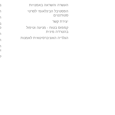
העשרה והשראה באמנויות
ב
הפסטיבל הבינלאומי לסרטי
ה
סטודנטים
ה
יצירת קשר
ב
קמפוס בטוח - מניעה וטיפול
ס
בהטרדה מינית
ה
הגלריה האוניברסיטאית לאמנות
ה
ה
ו
ל