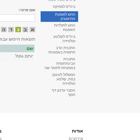
ביה"ס למוזיקה
שם פרטי:
החוג לאמנות
התיאטרון
החוג לתולדות
א
ב
ג
ד
ה
האמנות
ביה"ס לקולנוע
תוצאות חיפוש עבור
וטלוויזיה
התכנית הרב
שם
תחומית באמנויות
יותם גוטל
התכנית
הבינתחומית
באמנויות לתואר שני
המסלול לעיצוב
במה, קולנוע
וטלוויזיה
הסבר עדכון דף
חוקר
אודות
ב
אירועים
ב