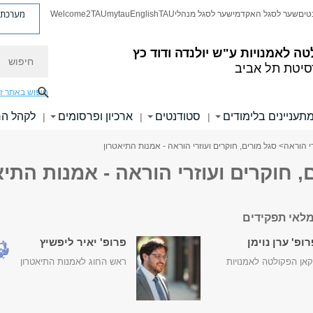
מערכת פ
טים
שער לסגל האקדמי
שער לסגל מנהלי
TAU
English
mytau
Welcome2TAU
חיפוש
טה לאמנויות
ע"ש יולנדה ודוד כץ
סיטת תל אביב
חיפוש באתר ז
תעניינים בלימודים
סטודנטים
ארכיון ופרסומים
לקהל ה
|
|
|
רי הוראה
> סגל מורים, חוקרים ועוזרי הוראה - אמנות התיאטרון
, חוקרים ועוזרי הוראה - אמנות התיא
לאי תפקידים
ופ' ערן נוימן
פרופ' יאיר ליפשיץ
אן הפקולטה לאמנויות
ראש החוג לאמנות התיאטרון