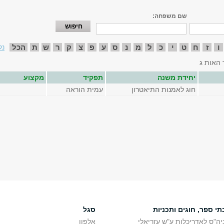
שם משפחה:
ו
ז
ח
ט
י
כ
ל
מ
נ
ס
ע
פ
צ
ק
ר
ש
ת
הכל
נק
 האות ג
יחידת משנה
תפקיד
מקצוע
חוג לאמנות התיאטרון
עמית הוראה
תי ספר, חוגים ותכניות
סגל
יה"ס לאדריכלות ע"ש עזריאלי
אלפון