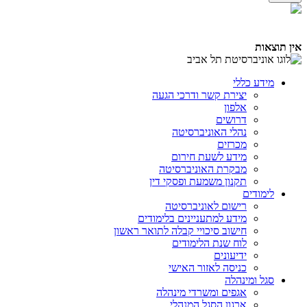
אין תוצאות
מידע כללי
יצירת קשר ודרכי הגעה
אלפון
דרושים
נהלי האוניברסיטה
מכרזים
מידע לשעת חירום
מבקרת האוניברסיטה
תקנון משמעת ופסקי דין
לימודים
רישום לאוניברסיטה
מידע למתעניינים בלימודים
חישוב סיכויי קבלה לתואר ראשון
לוח שנת הלימודים
ידיעונים
כניסה לאזור האישי
סגל ומינהלה
אגפים ומשרדי מינהלה
ארגון הסגל המנהלי