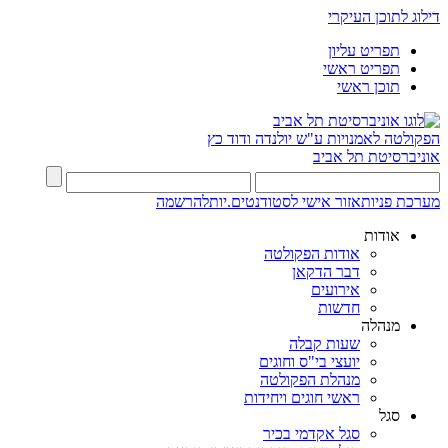
דילוג לתוכן העיקרי
תפריט עליון
תפריט ראשי
תוכן ראשי
הפקולטה לאמנויות
ע"ש יולנדה ודוד כץ
אוניברסיטת תל אביב
מערכת פניות
אזור אישי לסטודנטים.יות
להרשמה
אודות
אודות הפקולטה
דבר הדקאן
אירועים
חדשות
מנהלה
שעות קבלה
יועצי בי"ס וחוגים
מנהלת הפקולטה
ראשי חוגים ויחידות
סגל
סגל אקדמי בכיר