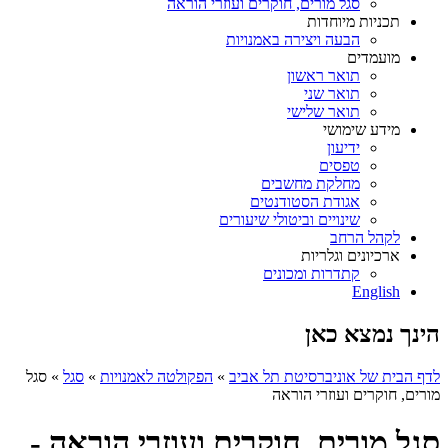
סגל מורים, חוקרים ועוזרי הוראה
תכניות מיוחדות
הבעה ויצירה באמנויות
מועמדים
תואר ראשון
תואר שני
תואר שלישי
מידע שימושי
ידיעון
טפסים
מחלקת מחשבים
אגודת הסטודנטים
שינויים וביטולי שיעורים
לקהל הרחב
ארכיונים וגלריות
קתדרות ומכונים
English
הינך נמצא כאן
לדף הבית של אוניברסיטת תל אביב
»
הפקולטה לאמנויות
»
סגל
»
סגל
מורים, חוקרים ועוזרי הוראה
סגל מורים, חוקרים ועוזרי הוראה -