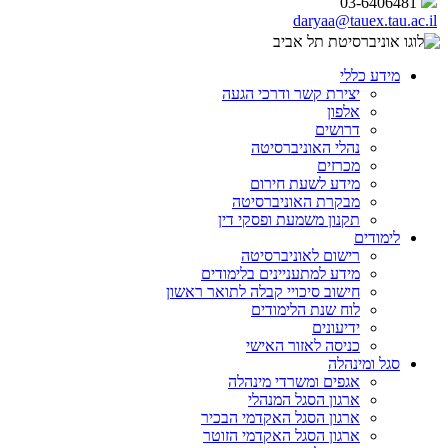
03-6406481
daryaa@tauex.tau.ac.il
מידע כללי
יצירת קשר ודרכי הגעה
אלפון
דרושים
נהלי האוניברסיטה
מכרזים
מידע לשעת חירום
מבקרת האוניברסיטה
תקנון משמעת ופסקי דין
לימודים
רישום לאוניברסיטה
מידע למתעניינים בלימודים
חישוב סיכויי קבלה לתואר ראשון
לוח שנת הלימודים
ידיעונים
כניסה לאזור האישי
סגל ומינהלה
אגפים ומשרדי מינהלה
ארגון הסגל המנהלי
ארגון הסגל האקדמי הבכיר
ארגון הסגל האקדמי הזוטר