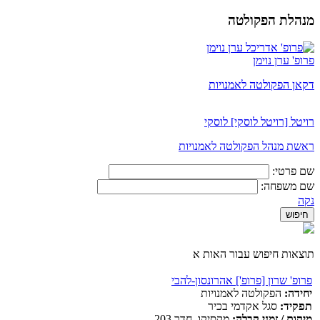
מנהלת הפקולטה
פרופ' ערן נוימן
דקאן הפקולטה לאמנויות
רויטל [רויטל לוסקי] לוסקי
ראשת מנהל הפקולטה לאמנויות
שם פרטי:
שם משפחה:
נקה
תוצאות חיפוש עבור האות א
פרופ' שרון [פרופ'] אהרונסון-להבי
יחידה:
הפקולטה לאמנויות
תפקיד:
סגל אקדמי בכיר
מיקום / זמני קבלה:
מקסיקו, חדר 203