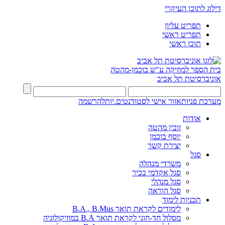
דילוג לתוכן העיקרי
תפריט עליון
תפריט ראשי
תוכן ראשי
בית הספר למוזיקה ע"ש בוכמן-מהטה
אוניברסיטת תל אביב
מערכת פניות
אזור אישי לסטודנטים.יות
להרשמה
אודות
זובין מהטה
יוסף בוכמן
יצירת קשר
סגל
משרדי מנהלה
סגל אקדמי בכיר
סגל מנהלי
סגל הוראה
תכניות לימוד
לימודים לקראת תואר B.A., B.Mus
מסלול חד-חוגי לקראת תואר B.A במוזיקולוגיה