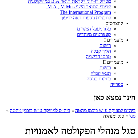
מסלול דו-חוגי לקראת תואר B.A במוזיקולוגיה
לימודי התואר השני M.A., M.Mus.
The International Program
לתכניות נוספות ראה ידיעון
קונצרטים
עלון מפעל המנויים
קונצרטים מיוחדים
מועמדים I
רישום
הליך קבלה
טפסי הרשמה
מועמדים II
רישום
תנאי קבלה
בחינות כניסה
ספרייה
הינך נמצא כאן
ביה"ס למוזיקה ע"ש בוכמן מהטה
»
ביה"ס למוזיקה ע"ש בוכמן מהטה
»
סגל
»
סגל ומנהלה
סגל מנהלי הפקולטה לאמנויות