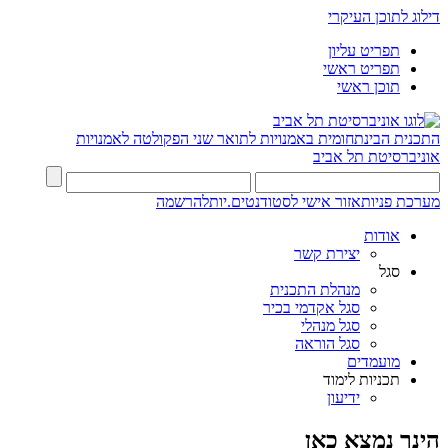
דילוג לתוכן העיקרי
תפריט עליון
תפריט ראשי
תוכן ראשי
התכנית הבינתחומית באמנויות לתואר שני
הפקולטה לאמנויות
אוניברסיטת תל אביב
מערכת פניות
אזור אישי לסטודנטים.יות
להרשמה
אודות
יצירת קשר
סגל
מנהלת התכנית
סגל אקדמי בכיר
סגל מנהלי
סגל הוראה
מועמדים
תכניות לימוד
ידיעון
הינך נמצא כאן