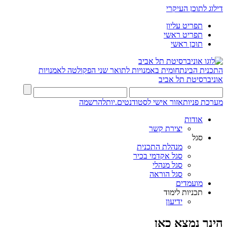
דילוג לתוכן העיקרי
תפריט עליון
תפריט ראשי
תוכן ראשי
התכנית הבינתחומית באמנויות לתואר שני
הפקולטה לאמנויות
אוניברסיטת תל אביב
מערכת פניות
אזור אישי לסטודנטים.יות
להרשמה
אודות
יצירת קשר
סגל
מנהלת התכנית
סגל אקדמי בכיר
סגל מנהלי
סגל הוראה
מועמדים
תכניות לימוד
ידיעון
הינך נמצא כאן