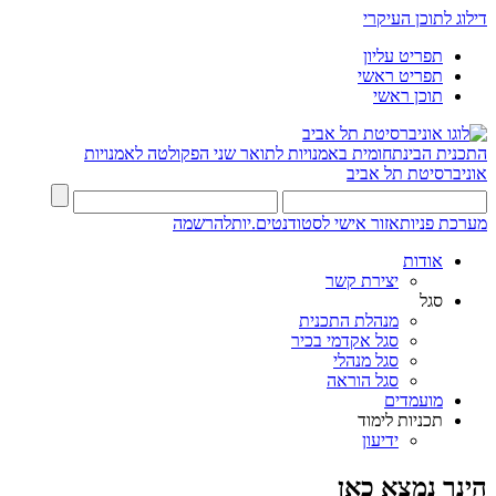
דילוג לתוכן העיקרי
תפריט עליון
תפריט ראשי
תוכן ראשי
התכנית הבינתחומית באמנויות לתואר שני
הפקולטה לאמנויות
אוניברסיטת תל אביב
מערכת פניות
אזור אישי לסטודנטים.יות
להרשמה
אודות
יצירת קשר
סגל
מנהלת התכנית
סגל אקדמי בכיר
סגל מנהלי
סגל הוראה
מועמדים
תכניות לימוד
ידיעון
הינך נמצא כאן