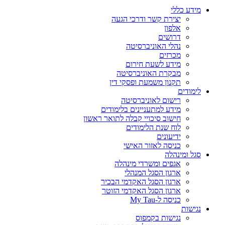
מידע כללי
יצירת קשר ודרכי הגעה
אלפון
דרושים
נהלי האוניברסיטה
מכרזים
מידע לשעת חירום
מבקרת האוניברסיטה
תקנון משמעת ופסקי דין
לימודים
רישום לאוניברסיטה
מידע למתעניינים בלימודים
חישוב סיכויי קבלה לתואר ראשון
לוח שנת הלימודים
ידיעונים
כניסה לאזור האישי
סגל ומינהלה
אגפים ומשרדי מינהלה
ארגון הסגל המנהלי
ארגון הסגל האקדמי הבכיר
ארגון הסגל האקדמי הזוטר
כניסה ל-My Tau
נגישות
נגישות בקמפוס