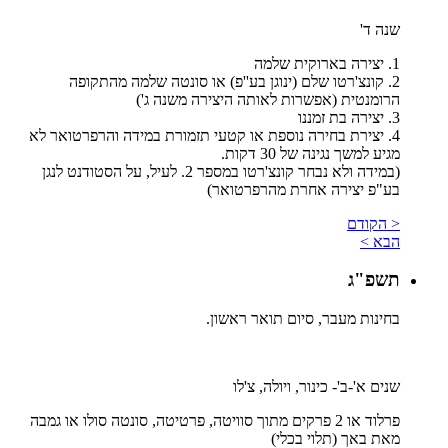
שנה ד'
1. יצירה בארוקית שלמה
2. קונצ'רטו שלם (ינוגן בע''פ) או סונטה שלמה מהתקופה
הרומנטית (אפשרות לאותה היצירה משנה ג')
3. יצירה בת זמננו
4. יצירת בחירה נוספת או קטעי תזמורת במידה והרפרטואר לא
מגיע למשך נגינה של 30 דקות.
(במידה ולא נבחר קונצ'רטו במספר 2. לעיל, על הסטודנט לנגן
בע"פ יצירה אחרת מהרפרטואר)
< הקודם
הבא >
תשפ"ג
בחינות מעבר, סיום תואר ראשון.
שנים א'-ב'- כינור, ויולה, צ'לו
פרלוד או 2 פרקים מתוך סוויטה, פרטיטה, סונטה סולו או גמבה
מאת באך (תלוי בכלי)