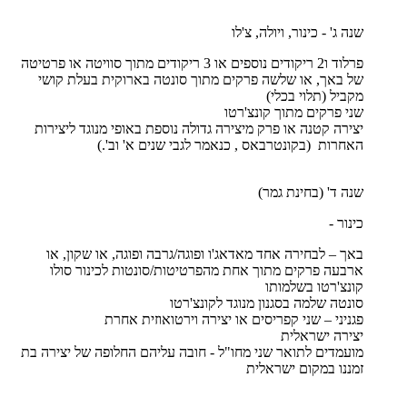
שנה ג' - כינור, ויולה, צ'לו
פרלוד ו2 ריקודים נוספים או 3 ריקודים מתוך סוויטה או פרטיטה
של באך, או שלשה פרקים מתוך סונטה בארוקית בעלת קושי
מקביל (תלוי בכלי)
שני פרקים מתוך קונצ'רטו
יצירה קטנה או פרק מיצירה גדולה נוספת באופי מנוגד ליצירות
האחרות (בקונטרבאס , כנאמר לגבי שנים א' וב'.)
שנה ד' (בחינת גמר)
כינור -
באך – לבחירה אחד מאדאג'ו ופוגה/גרבה ופוגה, או שקון, או
ארבעה פרקים מתוך אחת מהפרטיטות/סונטות לכינור סולו
קונצ'רטו בשלמותו
סונטה שלמה בסגנון מנוגד לקונצ'רטו
פגניני – שני קפריסים או יצירה וירטואוזית אחרת
יצירה ישראלית
מועמדים לתואר שני מחו"ל - חובה עליהם החלופה של יצירה בת
זמננו במקום ישראלית