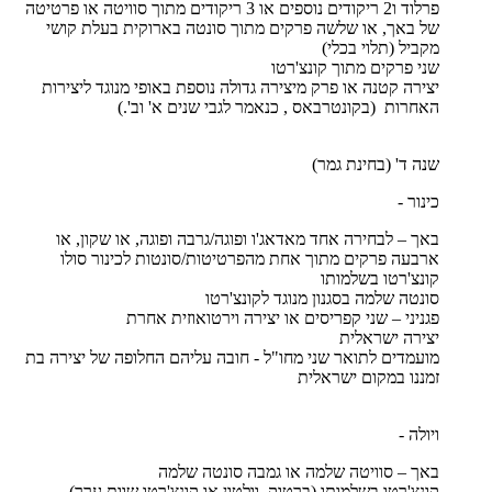
פרלוד ו2 ריקודים נוספים או 3 ריקודים מתוך סוויטה או פרטיטה
של באך, או שלשה פרקים מתוך סונטה בארוקית בעלת קושי
מקביל (תלוי בכלי)
שני פרקים מתוך קונצ'רטו
יצירה קטנה או פרק מיצירה גדולה נוספת באופי מנוגד ליצירות
האחרות (בקונטרבאס , כנאמר לגבי שנים א' וב'.)
שנה ד' (בחינת גמר)
כינור -
באך – לבחירה אחד מאדאג'ו ופוגה/גרבה ופוגה, או שקון, או
ארבעה פרקים מתוך אחת מהפרטיטות/סונטות לכינור סולו
קונצ'רטו בשלמותו
סונטה שלמה בסגנון מנוגד לקונצ'רטו
פגניני – שני קפריסים או יצירה וירטואוזית אחרת
יצירה ישראלית
מועמדים לתואר שני מחו"ל - חובה עליהם החלופה של יצירה בת
זמננו במקום ישראלית
ויולה -
באך – סוויטה שלמה או גמבה סונטה שלמה
קונצ'רטו בשלמותו (ברטוק, וולטון או קונצ'רטו שוות ערך)