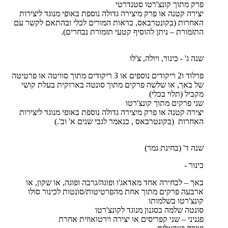
פרק מתוך קונצ'רטו סטנדרטי
יצירה קטנה או פרק מיצירה גדולה נוספת באופי מנוגד ליצירות
האחרות (בקונטרבאס, כראות המורים לכלי ובהתאם לקשר עם
התזמורת – ניתן להוסיף קטעי תזמורת נבחרים).
שנה ג' - כינור, ויולה, צ'לו
פרלוד ו2 ריקודים נוספים או 3 ריקודים מתוך סוויטה או פרטיטה
של באך, או שלשה פרקים מתוך סונטה בארוקית בעלת קושי
מקביל (תלוי בכלי)
שני פרקים מתוך קונצ'רטו
יצירה קטנה או פרק מיצירה גדולה נוספת באופי מנוגד ליצירות
האחרות (בקונטרבאס , כנאמר לגבי שנים א' וב'.)
שנה ד' (בחינת גמר)
כינור -
באך – לבחירה אחד מאדאג'ו ופוגה/גרבה ופוגה, או שקון, או
ארבעה פרקים מתוך אחת מהפרטיטות/סונטות לכינור סולו
קונצ'רטו בשלמותו
סונטה שלמה בסגנון מנוגד לקונצ'רטו
פגניני – שני קפריסים או יצירה וירטואוזית אחרת