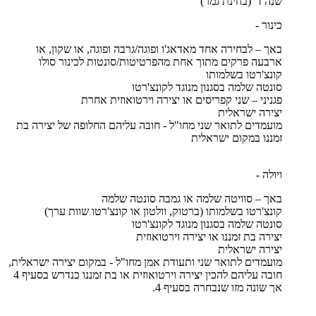
שנה ד' (בחינת גמר)
כינור -
באך – לבחירה אחד מאדאג'ו ופוגה/גרבה ופוגה, או שקון, או
ארבעה פרקים מתוך אחת מהפרטיטות/סונטות לכינור סולו
קונצ'רטו בשלמותו
סונטה שלמה בסגנון מנוגד לקונצ'רטו
פגניני – שני קפריסים או יצירה וירטואוזית אחרת
יצירה ישראלית
מועמדים לתואר שני מחו"ל - חובה עליהם החלופה של יצירה בת
זמננו במקום ישראלית
ויולה -
באך – סוויטה שלמה או גמבה סונטה שלמה
קונצ'רטו בשלמותו (ברטוק, וולטון או קונצ'רטו שוות ערך)
סונטה שלמה בסגנון מנוגד לקונצ'רטו
יצירה בת זמננו או יצירה וירטואוזית
יצירה ישראלית
מועמדים לתואר שני ותעודת אמן מחו"ל - במקום יצירה ישראלית,
חובה עליהם להכין יצירה וירטואוזית או בת זמננו כנדרש בסעיף 4
אך שונה מזו שנבחרה בסעיף 4.