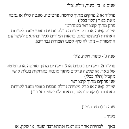
שנים א'-ב'- כינור, ויולה, צ'לו
פרלוד או 2 פרקים מתוך סוויטה, פרטיטה, סונטה סולו או גמבה
מאת באך (תלוי בכלי)
פרק מתוך קונצ'רטו סטנדרטי
יצירה קטנה או פרק מיצירה גדולה נוספת באופי מנוגד ליצירות
האחרות (בקונטרבאס, כראות המורים לכלי ובהתאם לקשר עם
התזמורת – ניתן להוסיף קטעי תזמורת נבחרים).
שנה ג' - כינור, ויולה, צ'לו
פרלוד ו2 ריקודים נוספים או 3 ריקודים מתוך סוויטה או פרטיטה
של באך, או שלשה פרקים מתוך סונטה בארוקית בעלת קושי
מקביל (תלוי בכלי)
שני פרקים מתוך קונצ'רטו
יצירה קטנה או פרק מיצירה גדולה נוספת באופי מנוגד ליצירות
האחרות (בקונטרבאס , כנאמר לגבי שנים א' וב'.)
שנה ד' (בחינת גמר)
כינור -
באך – לבחירה אחד מאדאג'ו ופוגה/גרבה ופוגה, או שקון, או