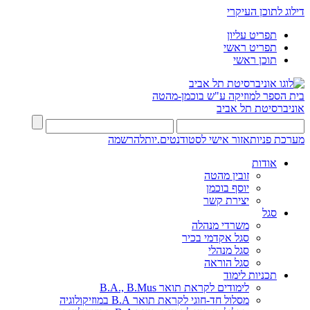
דילוג לתוכן העיקרי
תפריט עליון
תפריט ראשי
תוכן ראשי
בית הספר למוזיקה ע"ש בוכמן-מהטה
אוניברסיטת תל אביב
מערכת פניות
אזור אישי לסטודנטים.יות
להרשמה
אודות
זובין מהטה
יוסף בוכמן
יצירת קשר
סגל
משרדי מנהלה
סגל אקדמי בכיר
סגל מנהלי
סגל הוראה
תכניות לימוד
לימודים לקראת תואר B.A., B.Mus
מסלול חד-חוגי לקראת תואר B.A במוזיקולוגיה