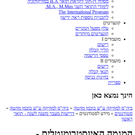
מסלול דו-חוגי לקראת תואר B.A במוזיקולוגיה
לימודי התואר השני M.A., M.Mus.
The International Program
לתכניות נוספות ראה ידיעון
קונצרטים
עלון מפעל המנויים
קונצרטים מיוחדים
מועמדים I
רישום
הליך קבלה
טפסי הרשמה
מועמדים II
רישום
תנאי קבלה
בחינות כניסה
ספרייה
הינך נמצא כאן
ביה"ס למוזיקה ע"ש בוכמן מהטה
»
ביה"ס למוזיקה ע"ש בוכמן מהטה
»
סטודנטים
»
מידע לסטודנטים
»
דרישות מעבר משנה לשנה - תואר
ראשון
המגמה האינסטרומנטלית -