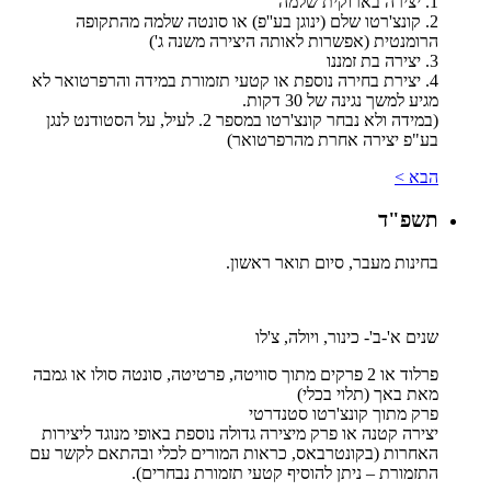
1. יצירה בארוקית שלמה
2. קונצ'רטו שלם (ינוגן בע''פ) או סונטה שלמה מהתקופה
הרומנטית (אפשרות לאותה היצירה משנה ג')
3. יצירה בת זמננו
4. יצירת בחירה נוספת או קטעי תזמורת במידה והרפרטואר לא
מגיע למשך נגינה של 30 דקות.
(במידה ולא נבחר קונצ'רטו במספר 2. לעיל, על הסטודנט לנגן
בע"פ יצירה אחרת מהרפרטואר)
הבא >
תשפ"ד
בחינות מעבר, סיום תואר ראשון.
שנים א'-ב'- כינור, ויולה, צ'לו
פרלוד או 2 פרקים מתוך סוויטה, פרטיטה, סונטה סולו או גמבה
מאת באך (תלוי בכלי)
פרק מתוך קונצ'רטו סטנדרטי
יצירה קטנה או פרק מיצירה גדולה נוספת באופי מנוגד ליצירות
האחרות (בקונטרבאס, כראות המורים לכלי ובהתאם לקשר עם
התזמורת – ניתן להוסיף קטעי תזמורת נבחרים).