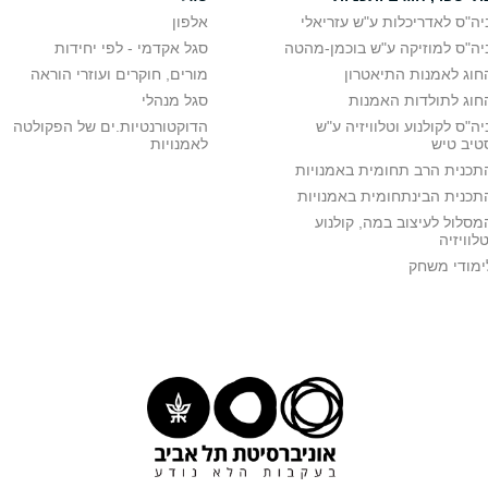
יה"ס לאדריכלות ע"ש עזריאלי
אלפון
יה"ס למוזיקה ע"ש בוכמן-מהטה
סגל אקדמי - לפי יחידות
חוג לאמנות התיאטרון
מורים, חוקרים ועוזרי הוראה
חוג לתולדות האמנות
סגל מנהלי
יה"ס לקולנוע וטלוויזיה ע"ש
הדוקטורנטיות.ים של הפקולטה
טיב טיש
לאמנויות
תכנית הרב תחומית באמנויות
תכנית הבינתחומית באמנויות
מסלול לעיצוב במה, קולנוע
טלוויזיה
ימודי משחק