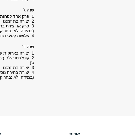
שנה ג'
1. פרק אחד לפחות מקונצ'רטו (ינוגן בע''פ) או סונטה מהתקופה הרומנטית
2. יצירה בת זמננו
3. פרק או יצירת בחירה נוספת מהתקופה הקלאסית או מתקופת הבארוק
(במידה ולא נבחר קונצ'רטו במספר 1. לעיל, על הסט
4. שלושה קטעי תזמורת
שנה ד'
1. יצירה בארוקית שלמה
2. קונצ'רטו שלם 
ג')
3. יצירה בת זמננו
4. יצירת בחירה נוספת או קטעי תזמורת במידה והרפרטואר לא מגיע למשך נגינה של 30 דקות.
(במידה ולא נבחר קונצ'רטו במספר 2. לעיל, על הסט
אודות
ב