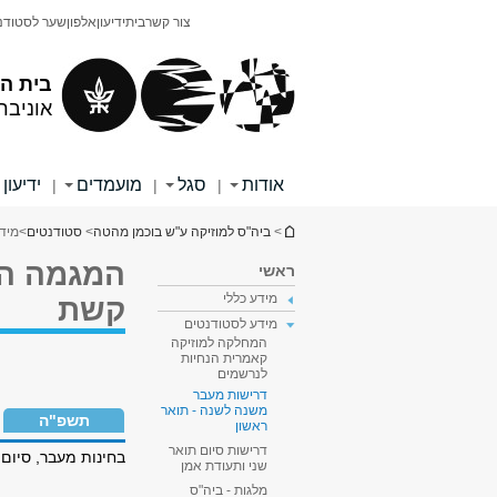
תוכן
תפריט
צור קשר
בית
ידיעון
אלפון
שער לסטודנ
עליון
ראשי
בית ה
אוניבר
אודות
סגל
מועמדים
ידיעון
|
|
|
הינך נמצא כאן
>
ביה"ס למוזיקה ע"ש בוכמן מהטה
>
סטודנטים
>
מיד
המגמה הא
ראשי
מידע כללי
קשת
מידע לסטודנטים
המחלקה למוזיקה
קאמרית הנחיות
לנרשמים
דרישות מעבר
משנה לשנה - תואר
תשפ"ה
ראשון
דרישות סיום תואר
בחינות מעבר, סיום 
שני ותעודת אמן
מלגות - ביה"ס