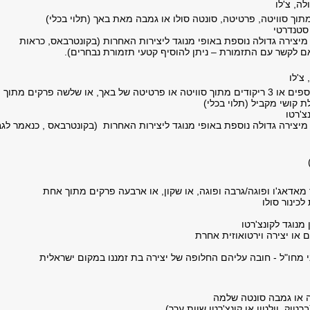
ולה, צ'לו
סטנדרטי
מיצירה גדולה נוספת באופי מנוגד ליצירות האחרות (בקונטרבאס, כראות
ם לקשר עם התזמורת – ניתן להוסיף קטעי תזמורת נבחרים).
 צ'לו
פרלוד ו2 ריקודים נוספים או 3 ריקודים מתוך סוויטה או פרטיטה של באך, או שלשה פרקים מתוך
 קושי מקביל (תלוי בכלי)
צ'רטו
מיצירה גדולה נוספת באופי מנוגד ליצירות האחרות (בקונטרבאס , כנאמר לגב
מאדאג'ו ופוגה/גרבה ופוגה, או שקון, או ארבעה פרקים מתוך אחת
כינור סולו
מנוגד לקונצ'רטו
ם או יצירה וירטואוזית אחרת
 מחו"ל - חובה עליהם החלופה של יצירה בת זמננו במקום ישראלית
 או גמבה סונטה שלמה
רטוק, וולטון או קונצ'רטו שוות ערך)