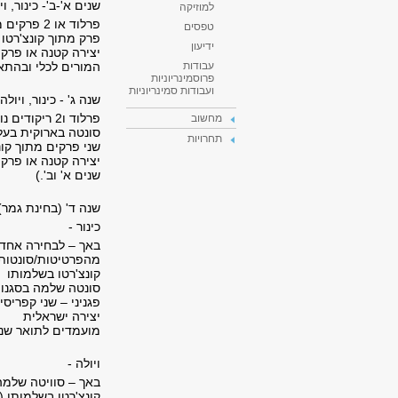
שנים א'-ב'- כינור, וי
למוזיקה
פרלוד או 2 פרקים מתוך סוויטה, פרטיטה, סונטה סולו או גמבה מאת באך (תלוי בכלי)
טפסים
פרק מתוך קונצ'רטו 
ידיעון
יצירה קטנה או פרק 
המורים לכלי ובהתא
עבודות
פרוסמינריוניות
ועבודות סמינריוניות
שנה ג' - כינור, ויולה,
מחשוב
סונטה בארוקית בעלת
תחרויות
שני פרקים מתוך קונ
יצירה קטנה או פרק 
שנים א' וב'.)
שנה ד' (בחינת גמר)
כינור -
באך – לבחירה אחד 
מהפרטיטות/סונטות ל
קונצ'רטו בשלמותו
סונטה שלמה בסגנון 
פגניני – שני קפריסי
יצירה ישראלית
מועמדים לתואר שני
ויולה -
באך – סוויטה שלמה
קונצ'רטו בשלמותו (ב