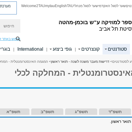
מערכת פ
טים
שער לסגל האקדמי
שער לסגל מנהלי
TAU
English
mytau
Welcome2TAU
חיפוש
ספר למוזיקה ע"ש בוכמן-מהטה
סיטת תל אביב
חיפוש באתר ז
סטודנטים
קונצרטים
גופי ביצוע
International
בוגרי
|
|
|
ע לסטודנטים
>
דרישות מעבר משנה לשנה - תואר ראשון
> המגמה האינסטרומנטלית - המחל
ינסטרומנטלית - המחלקה לכלי
תשפ"ד
תשפ"ג
תשפ"ב
תשפ"א
תואר ראשון.