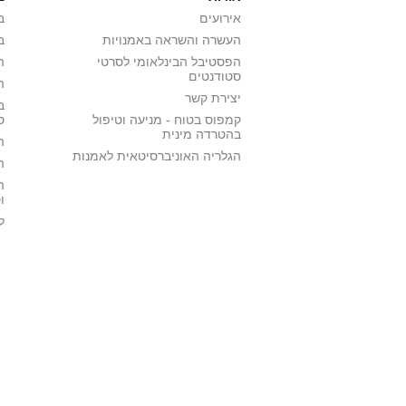
אירועים
ב
העשרה והשראה באמנויות
ב
הפסטיבל הבינלאומי לסרטי
ה
סטודנטים
ה
יצירת קשר
ב
קמפוס בטוח - מניעה וטיפול
ס
בהטרדה מינית
ה
הגלריה האוניברסיטאית לאמנות
ה
ה
ו
ל