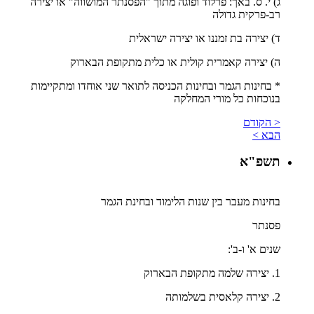
ג) י. ס. באך: פרלוד ופוגה מתוך "הפסנתר המושווה" או יצירה
רב-פרקית גדולה
ד) יצירה בת זמננו או יצירה ישראלית
ה) יצירה קאמרית קולית או כלית מתקופת הבארוק
* בחינות הגמר ובחינות הכניסה לתואר שני אוחדו ומתקיימות
בנוכחות כל מורי המחלקה
< הקודם
הבא >
תשפ"א
בחינות מעבר בין שנות הלימוד ובחינת הגמר
פסנתר
שנים א' ו-ב':
1. יצירה שלמה מתקופת הבארוק
2. יצירה קלאסית בשלמותה