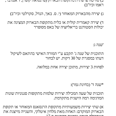
ב) סוויטה צרפתית מתקופת הבארוק (פרנסואה קופרן, ד'אנגלבר,
ראמו וכיו''ב)
ג) יצירה מהבארוק המאוחר (י. ס. באך, הנדל, סקרלטי וכיו"ב)
ד) יצירה קאמרית קולית או כלית מתקופת הבארוק המציגה את
יכולות הסטודנט בריאליזציה של באס מסופרר
'שנה ג:
התוכנית של שנה ג' תקבע ע"י המורה האישי בהתאם לשיקול
דעתו במסגרת של 30 דקות. יש לבחור
לפחות 3 יצירות, מתוכן יצירה אחת במלואה.
*שנה ד' (בחינת גמר):
תוכנית של שעה המכילה יצירות שלמות מתקופות סגנוניות שונות
המדגימה רמה הישגית מתקדמת.
א) שתי יצירות משמעותיות מתקופת הרנסאנס המאוחר או תקופת
הבארוק המוקדם: האחת מאת מלחין איטלקי, והשנייה מייצגת את