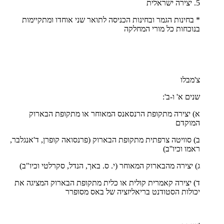
5. יצירה ישראלית
* בחינות הגמר ובחינות הכניסה לתואר שני אוחדו ומתקיימות
בנוכחות כל מורי המחלקה
צ'מבלו
שנים א' ו-ב':
א) יצירה מתקופת הרנסאנס המאוחר או מתקופת הבארוק
המוקדם
ב) סוויטה צרפתית מתקופת הבארוק (פרנסואה קופרן, ד'אנגלבר,
ראמו וכיו''ב)
ג) יצירה מהבארוק המאוחר (י. ס. באך, הנדל, סקרלטי וכיו"ב)
ד) יצירה קאמרית קולית או כלית מתקופת הבארוק המציגה את
יכולות הסטודנט בריאליזציה של באס מסופרר