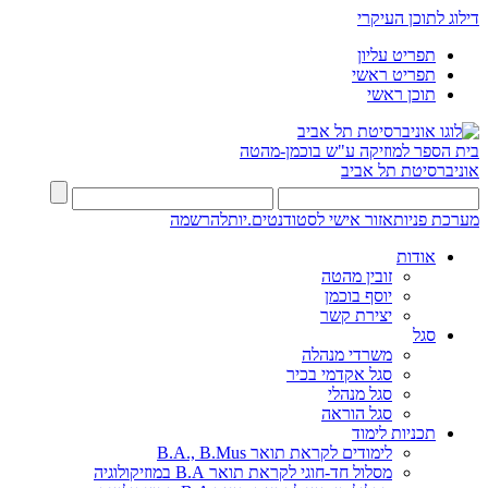
דילוג לתוכן העיקרי
תפריט עליון
תפריט ראשי
תוכן ראשי
בית הספר למוזיקה ע"ש בוכמן-מהטה
אוניברסיטת תל אביב
מערכת פניות
אזור אישי לסטודנטים.יות
להרשמה
אודות
זובין מהטה
יוסף בוכמן
יצירת קשר
סגל
משרדי מנהלה
סגל אקדמי בכיר
סגל מנהלי
סגל הוראה
תכניות לימוד
לימודים לקראת תואר B.A., B.Mus
מסלול חד-חוגי לקראת תואר B.A במוזיקולוגיה