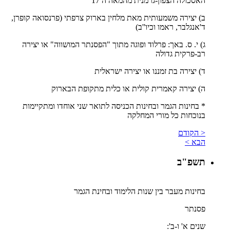
האסכולה הצפון-גרמנית מהמאה ה 17
ב) יצירה משמעותית מאת מלחין בארוק צרפתי (פרנסואה קופרן,
ד'אנגלבר, ראמו וכיו''ב)
ג) י. ס. באך: פרלוד ופוגה מתוך "הפסנתר המושווה" או יצירה
רב-פרקית גדולה
ד) יצירה בת זמננו או יצירה ישראלית
ה) יצירה קאמרית קולית או כלית מתקופת הבארוק
* בחינות הגמר ובחינות הכניסה לתואר שני אוחדו ומתקיימות
בנוכחות כל מורי המחלקה
< הקודם
הבא >
תשפ"ב
בחינות מעבר בין שנות הלימוד ובחינת הגמר
פסנתר
שנים א' ו-ב':