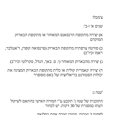
צ'מבלו
שנים א' ו-ב':
א) יצירה מתקופת הרנסאנס המאוחר או מתקופת הבארוק
המוקדם
ב) סוויטה צרפתית מתקופת הבארוק (פרנסואה קופרן, ד'אנגלבר,
ראמו וכיו''ב)
ג) יצירה מהבארוק המאוחר (י. ס. באך, הנדל, סקרלטי וכיו"ב)
ד) יצירה קאמרית קולית או כלית מתקופת הבארוק המציגה את
יכולות הסטודנט בריאליזציה של באס מסופרר
'שנה ג:
התוכנית של שנה ג' תקבע ע"י המורה האישי בהתאם לשיקול
דעתו במסגרת של 30 דקות. יש לבחור
לפחות 3 יצירות, מתוכן יצירה אחת במלואה.