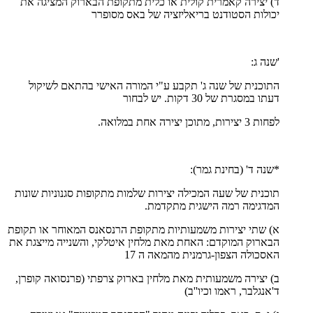
ד) יצירה קאמרית קולית או כלית מתקופת הבארוק המציגה את
יכולות הסטודנט בריאליזציה של באס מסופרר
'שנה ג:
התוכנית של שנה ג' תקבע ע"י המורה האישי בהתאם לשיקול
דעתו במסגרת של 30 דקות. יש לבחור
לפחות 3 יצירות, מתוכן יצירה אחת במלואה.
*שנה ד' (בחינת גמר):
תוכנית של שעה המכילה יצירות שלמות מתקופות סגנוניות שונות
המדגימה רמה הישגית מתקדמת.
א) שתי יצירות משמעותיות מתקופת הרנסאנס המאוחר או תקופת
הבארוק המוקדם: האחת מאת מלחין איטלקי, והשנייה מייצגת את
האסכולה הצפון-גרמנית מהמאה ה 17
ב) יצירה משמעותית מאת מלחין בארוק צרפתי (פרנסואה קופרן,
ד'אנגלבר, ראמו וכיו''ב)