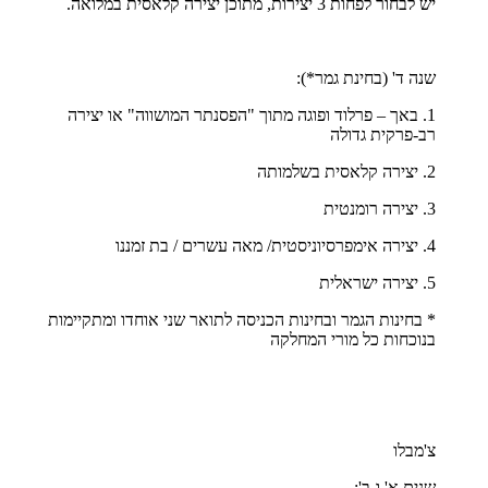
יש לבחור לפחות 3 יצירות, מתוכן יצירה קלאסית במלואה.
שנה ד' (בחינת גמר*):
1. באך – פרלוד ופוגה מתוך "הפסנתר המושווה" או יצירה
רב-פרקית גדולה
2. יצירה קלאסית בשלמותה
3. יצירה רומנטית
4. יצירה אימפרסיוניסטית/ מאה עשרים / בת זמננו
5. יצירה ישראלית
* בחינות הגמר ובחינות הכניסה לתואר שני אוחדו ומתקיימות
בנוכחות כל מורי המחלקה
צ'מבלו
שנים א' ו-ב':