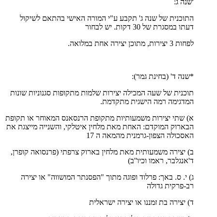
'שנה ג:
התוכנית של שנה ג' תקבע ע"י המורה האישי בהתאם לשיקול
דעתו במסגרת של 30 דקות. יש לבחור
לפחות 3 יצירות, מתוכן יצירה אחת במלואה.
*שנה ד' (בחינת גמר):
תוכנית של שעה המכילה יצירות שלמות מתקופות סגנוניות שונות
המדגימה רמה הישגית מתקדמת.
א) שתי יצירות משמעותיות מתקופת הרנסאנס המאוחר או תקופת
הבארוק המוקדם: האחת מאת מלחין איטלקי, והשנייה מייצגת את
האסכולה הצפון-גרמנית מהמאה ה 17
ב) יצירה משמעותית מאת מלחין בארוק צרפתי (פרנסואה קופרן,
ד'אנגלבר, ראמו וכיו''ב)
ג) י. ס. באך: פרלוד ופוגה מתוך "הפסנתר המושווה" או יצירה
רב-פרקית גדולה
ד) יצירה בת זמננו או יצירה ישראלית