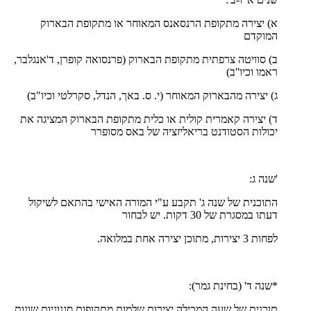
א) יצירה מתקופת הרנסאנס המאוחר או מתקופת הבארוק
המוקדם
ב) סוויטה צרפתית מתקופת הבארוק (פרנסואה קופרן, ד'אנגלבר,
ראמו וכיו''ב)
ג) יצירה מהבארוק המאוחר (י. ס. באך, הנדל, סקרלטי וכיו"ב)
ד) יצירה קאמרית קולית או כלית מתקופת הבארוק המציגה את
יכולות הסטודנט בריאליזציה של באס מסופרר
'שנה ג:
התוכנית של שנה ג' תקבע ע"י המורה האישי בהתאם לשיקול
דעתו במסגרת של 30 דקות. יש לבחור
לפחות 3 יצירות, מתוכן יצירה אחת במלואה.
*שנה ד' (בחינת גמר):
תוכנית של שעה המכילה יצירות שלמות מתקופות סגנוניות שונות