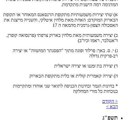
המדגימה רמה הישגית מתקדמת.
א) שתי יצירות משמעותיות מתקופת הרנסאנס המאוחר או תקופת
הבארוק המוקדם: האחת מאת מלחין איטלקי, והשנייה מייצגת את
האסכולה הצפון-גרמנית מהמאה ה 17
ב) יצירה משמעותית מאת מלחין בארוק צרפתי (פרנסואה קופרן,
ד'אנגלבר, ראמו וכיו''ב)
ג) י. ס. באך: פרלוד ופוגה מתוך "הפסנתר המושווה" או יצירה
רב-פרקית גדולה
ד) יצירה בת זמננו או יצירה ישראלית
ה) יצירה קאמרית קולית או כלית מתקופת הבארוק
* בחינות הגמר ובחינות הכניסה לתואר שני אוחדו ומתקיימות
בנוכחות כל מורי המחלקה
< הקודם
הבא >
תשפ"ג