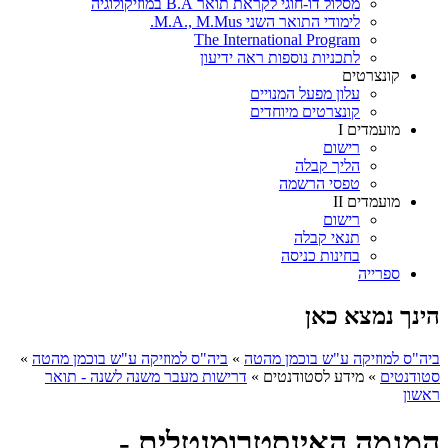
מסלול דו-חוגי לקראת תואר B.A במוזיקולוגיה
לימודי התואר השני M.A., M.Mus.
The International Program
לתכניות נוספות ראה ידיעון
קונצרטים
עלון מפעל המנויים
קונצרטים מיוחדים
מועמדים I
רישום
הליך קבלה
טפסי הרשמה
מועמדים II
רישום
תנאי קבלה
בחינות כניסה
ספרייה
הינך נמצא כאן
ביה"ס למוזיקה ע"ש בוכמן מהטה
»
ביה"ס למוזיקה ע"ש בוכמן מהטה
»
סטודנטים
»
מידע לסטודנטים
»
דרישות מעבר משנה לשנה - תואר
ראשון
המגמה האינסטרומנטלית -