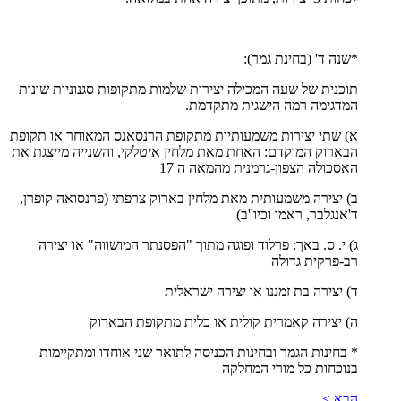
*שנה ד' (בחינת גמר):
תוכנית של שעה המכילה יצירות שלמות מתקופות סגנוניות שונות
המדגימה רמה הישגית מתקדמת.
א) שתי יצירות משמעותיות מתקופת הרנסאנס המאוחר או תקופת
הבארוק המוקדם: האחת מאת מלחין איטלקי, והשנייה מייצגת את
האסכולה הצפון-גרמנית מהמאה ה 17
ב) יצירה משמעותית מאת מלחין בארוק צרפתי (פרנסואה קופרן,
ד'אנגלבר, ראמו וכיו''ב)
ג) י. ס. באך: פרלוד ופוגה מתוך "הפסנתר המושווה" או יצירה
רב-פרקית גדולה
ד) יצירה בת זמננו או יצירה ישראלית
ה) יצירה קאמרית קולית או כלית מתקופת הבארוק
* בחינות הגמר ובחינות הכניסה לתואר שני אוחדו ומתקיימות
בנוכחות כל מורי המחלקה
הבא >