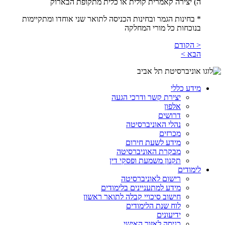
ה) יצירה קאמרית קולית או כלית מתקופת הבארוק
* בחינות הגמר ובחינות הכניסה לתואר שני אוחדו ומתקיימות
בנוכחות כל מורי המחלקה
< הקודם
הבא >
מידע כללי
יצירת קשר ודרכי הגעה
אלפון
דרושים
נהלי האוניברסיטה
מכרזים
מידע לשעת חירום
מבקרת האוניברסיטה
תקנון משמעת ופסקי דין
לימודים
רישום לאוניברסיטה
מידע למתעניינים בלימודים
חישוב סיכויי קבלה לתואר ראשון
לוח שנת הלימודים
ידיעונים
כניסה לאזור האישי