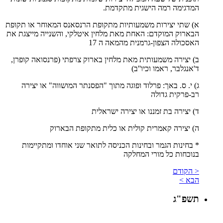
המדגימה רמה הישגית מתקדמת.
א) שתי יצירות משמעותיות מתקופת הרנסאנס המאוחר או תקופת
הבארוק המוקדם: האחת מאת מלחין איטלקי, והשנייה מייצגת את
האסכולה הצפון-גרמנית מהמאה ה 17
ב) יצירה משמעותית מאת מלחין בארוק צרפתי (פרנסואה קופרן,
ד'אנגלבר, ראמו וכיו''ב)
ג) י. ס. באך: פרלוד ופוגה מתוך "הפסנתר המושווה" או יצירה
רב-פרקית גדולה
ד) יצירה בת זמננו או יצירה ישראלית
ה) יצירה קאמרית קולית או כלית מתקופת הבארוק
* בחינות הגמר ובחינות הכניסה לתואר שני אוחדו ומתקיימות
בנוכחות כל מורי המחלקה
< הקודם
הבא >
תשפ"ג