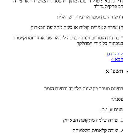
ג) י. ס. באך: פרלוד ופוגה מתוך "הפסנתר המושווה" או יצירה
רב-פרקית גדולה
ד) יצירה בת זמננו או יצירה ישראלית
ה) יצירה קאמרית קולית או כלית מתקופת הבארוק
* בחינות הגמר ובחינות הכניסה לתואר שני אוחדו ומתקיימות
בנוכחות כל מורי המחלקה
< הקודם
הבא >
תשפ"א
בחינות מעבר בין שנות הלימוד ובחינת הגמר
פסנתר
שנים א' ו-ב':
1. יצירה שלמה מתקופת הבארוק
2. יצירה קלאסית בשלמותה