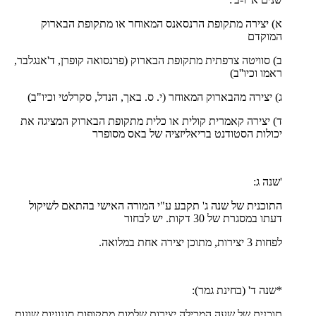
א) יצירה מתקופת הרנסאנס המאוחר או מתקופת הבארוק
המוקדם
ב) סוויטה צרפתית מתקופת הבארוק (פרנסואה קופרן, ד'אנגלבר,
ראמו וכיו''ב)
ג) יצירה מהבארוק המאוחר (י. ס. באך, הנדל, סקרלטי וכיו"ב)
ד) יצירה קאמרית קולית או כלית מתקופת הבארוק המציגה את
יכולות הסטודנט בריאליזציה של באס מסופרר
'שנה ג:
התוכנית של שנה ג' תקבע ע"י המורה האישי בהתאם לשיקול
דעתו במסגרת של 30 דקות. יש לבחור
לפחות 3 יצירות, מתוכן יצירה אחת במלואה.
*שנה ד' (בחינת גמר):
תוכנית של שעה המכילה יצירות שלמות מתקופות סגנוניות שונות