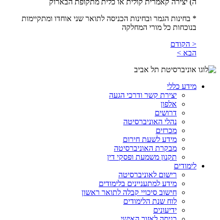
ה) יצירה קאמרית קולית או כלית מתקופת הבארוק
* בחינות הגמר ובחינות הכניסה לתואר שני אוחדו ומתקיימות
בנוכחות כל מורי המחלקה
< הקודם
הבא >
מידע כללי
יצירת קשר ודרכי הגעה
אלפון
דרושים
נהלי האוניברסיטה
מכרזים
מידע לשעת חירום
מבקרת האוניברסיטה
תקנון משמעת ופסקי דין
לימודים
רישום לאוניברסיטה
מידע למתעניינים בלימודים
חישוב סיכויי קבלה לתואר ראשון
לוח שנת הלימודים
ידיעונים
כניסה לאזור האישי