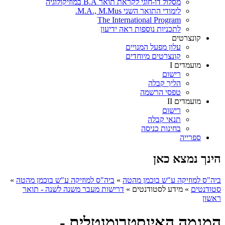
מסלול דו-חוגי לקראת תואר B.A במוזיקולוגיה
לימודי התואר השני M.A., M.Mus.
The International Program
לתכניות נוספות ראה ידיעון
קונצרטים
עלון מפעל המנויים
קונצרטים מיוחדים
מועמדים I
רישום
הליך קבלה
טפסי הרשמה
מועמדים II
רישום
תנאי קבלה
בחינות כניסה
ספרייה
הינך נמצא כאן
ביה"ס למוזיקה ע"ש בוכמן מהטה
»
ביה"ס למוזיקה ע"ש בוכמן מהטה
»
סטודנטים
»
מידע לסטודנטים
»
דרישות מעבר משנה לשנה - תואר
ראשון
המגמה האינסטרומנטלית -