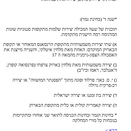
*שנה ד' (בחינת גמר):
תוכנית של שעה המכילה יצירות שלמות מתקופות סגנוניות שונות
המדגימה רמה הישגית מתקדמת.
א) שתי יצירות משמעותיות מתקופת הרנסאנס המאוחר או תקופת
הבארוק המוקדם: האחת מאת מלחין איטלקי, והשנייה מייצגת את
האסכולה הצפון-גרמנית מהמאה ה 17
ב) יצירה משמעותית מאת מלחין בארוק צרפתי (פרנסואה קופרן,
ד'אנגלבר, ראמו וכיו''ב)
ג) י. ס. באך: פרלוד ופוגה מתוך "הפסנתר המושווה" או יצירה
רב-פרקית גדולה
ד) יצירה בת זמננו או יצירה ישראלית
ה) יצירה קאמרית קולית או כלית מתקופת הבארוק
* בחינות הגמר ובחינות הכניסה לתואר שני אוחדו ומתקיימות
בנוכחות כל מורי המחלקה
הבא >