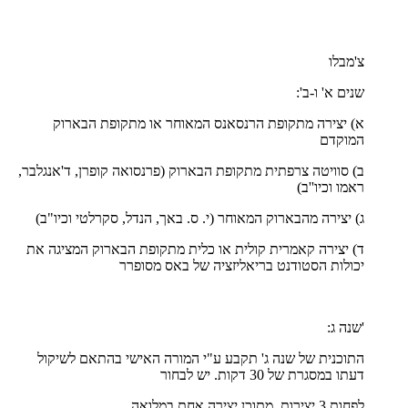
צ'מבלו
שנים א' ו-ב':
א) יצירה מתקופת הרנסאנס המאוחר או מתקופת הבארוק
המוקדם
ב) סוויטה צרפתית מתקופת הבארוק (פרנסואה קופרן, ד'אנגלבר,
ראמו וכיו''ב)
ג) יצירה מהבארוק המאוחר (י. ס. באך, הנדל, סקרלטי וכיו"ב)
ד) יצירה קאמרית קולית או כלית מתקופת הבארוק המציגה את
יכולות הסטודנט בריאליזציה של באס מסופרר
'שנה ג:
התוכנית של שנה ג' תקבע ע"י המורה האישי בהתאם לשיקול
דעתו במסגרת של 30 דקות. יש לבחור
לפחות 3 יצירות, מתוכן יצירה אחת במלואה.