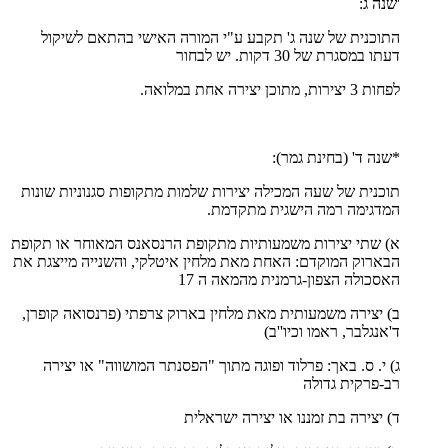
'שנה ג:
התוכנית של שנה ג' תקבע ע"י המורה האישי בהתאם לשיקול
דעתו במסגרת של 30 דקות. יש לבחור
לפחות 3 יצירות, מתוכן יצירה אחת במלואה.
*שנה ד' (בחינת גמר):
תוכנית של שעה המכילה יצירות שלמות מתקופות סגנוניות שונות
המדגימה רמה הישגית מתקדמת.
א) שתי יצירות משמעותיות מתקופת הרנסאנס המאוחר או תקופת
הבארוק המוקדם: האחת מאת מלחין איטלקי, והשנייה מייצגת את
האסכולה הצפון-גרמנית מהמאה ה 17
ב) יצירה משמעותית מאת מלחין בארוק צרפתי (פרנסואה קופרן,
ד'אנגלבר, ראמו וכיו''ב)
ג) י. ס. באך: פרלוד ופוגה מתוך "הפסנתר המושווה" או יצירה
רב-פרקית גדולה
ד) יצירה בת זמננו או יצירה ישראלית