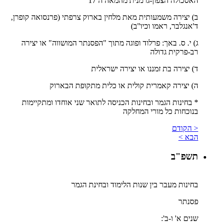
האסכולה הצפון-גרמנית מהמאה ה 17
ב) יצירה משמעותית מאת מלחין בארוק צרפתי (פרנסואה קופרן,
ד'אנגלבר, ראמו וכיו''ב)
ג) י. ס. באך: פרלוד ופוגה מתוך "הפסנתר המושווה" או יצירה
רב-פרקית גדולה
ד) יצירה בת זמננו או יצירה ישראלית
ה) יצירה קאמרית קולית או כלית מתקופת הבארוק
* בחינות הגמר ובחינות הכניסה לתואר שני אוחדו ומתקיימות
בנוכחות כל מורי המחלקה
< הקודם
הבא >
תשפ"ב
בחינות מעבר בין שנות הלימוד ובחינת הגמר
פסנתר
שנים א' ו-ב':