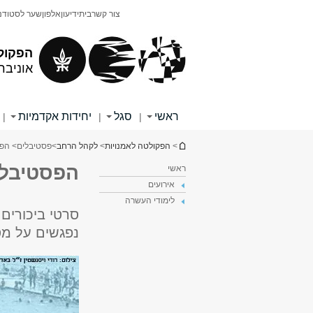
תוכן
תפריט
צור קשר
בית
ידיעון
אלפון
שער לסטודנ
עליון
ראשי
הפקול
אוניבר
ראשי
סגל
יחידות אקדמיות
|
|
|
הינך נמצא כאן
>
הפקולטה לאמנויות
>
לקהל הרחב
>
פסטיבלים
> הפס
הפסטיבל 
ראשי
אירועים
לימודי העשרה
נפגשים על מסך