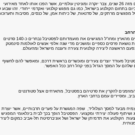
הפסטיבל, המתקיים מזה 26 שנים, צבר יוקרה ומוניטין עולמיים, אשר הפכו אותו לאחד מאירועי
ם בתחום הקולנוע בישראל, כמו גם מפגש קולנועי ואקדמי ייחודי. זהו שבוע 
 של מפגשים מרתקים, של סדנאות, של כיתות אמן, של כנסים, מסיבות ותערוכות
הרחב
מתוך אלפי סטודנטים מהארץ ומחו"ל המגישים את מועמדותם לפסטיבל נבחרים כ-140 סרטים
נושאת פרסים כספיים ומושכים מדי שנה אלפי אנשים לאולמות סינמטק
עם הראשונה ליצירה קולנועית צעירה ורעננה מישראל ומהעולם.
יבל מעודד יוצרים צעירים ומוכשרים בראשית דרכם, ומאפשר להם לחשוף
ם שלהם על המסך הגדול בפני קהל רחב ככל האפשר.
מוזמנים להקרין את סרטיהם בפסטיבל, מתארחים אצל סטודנטים
יב, ומסיירים עמם ברחבי הארץ.
מיח מבעד למסך הצלוליד, שפה המגשרת על פערים תרבותיים, אשר יוצרת
ג ושיתוף פעולה יצירתי ומקצועי. הפסטיבל הופך בכך לבית בינלאומי המפגיש
צעות הקולנוע את תדמיתן של ישראל ושל אוניברסיטת תל-אביב כמקום ליציר
נותית.