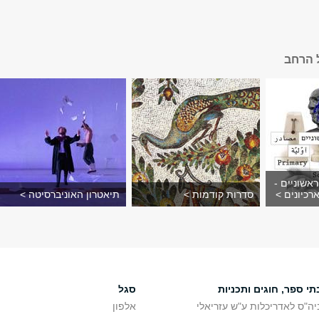
 הרחב
אשוניים -
רכיונים >
סדרות קודמות >
תיאטרון האוניברסיטה >
תי ספר, חוגים ותכניות
סגל
יה"ס לאדריכלות ע"ש עזריאלי
אלפון