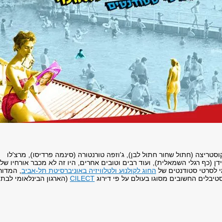
קוסטריצה (חתול שחור חתול לבן),
ג'וזפה טורנטורה (סינמה פרדיסו), מרצ'לו
ידן (כף רגלי השמאלית), ועוד רבים וטובים אחרים, היו זה לא מכבר אורחיו של
 לסרטי סטודנטים של
החוג לקולנוע ולטלוויזיה באוניברסיטת תל-אביב
, המדור
בלים החשובים מסוגו בעולם על פי דירוג
CILECT
(הארגון הבינלאומי לבתי