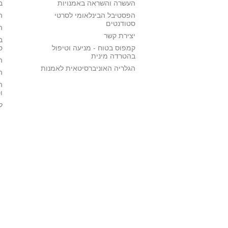
העשרה והשראה באמנויות
ב
הפסטיבל הבינלאומי לסרטי
ה
סטודנטים
ה
יצירת קשר
ב
קמפוס בטוח - מניעה וטיפול
ס
בהטרדה מינית
ה
הגלריה האוניברסיטאית לאמנות
ה
ה
ו
ל