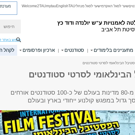
מערכת פ
טים
שער לסגל האקדמי
שער לסגל מנהלי
TAU
English
mytau
Welcome2TAU
חיפוש
טה לאמנויות
ע"ש יולנדה ודוד כץ
סיטת תל אביב
חיפוש באתר ז
מתעניינים בלימודים
סטודנטים
ארכיון ופרסומים
לקהל ה
|
|
טיבל הבינלאומי לסרטי סטודנטים
הבינלאומי לסרטי סטודנטים
סרטי ביכורים מ-80 מדינות בעולם של כ-100 סטודנטים אורחים
 גדול במפגש קולנוע ייחודי בארץ ובעולם