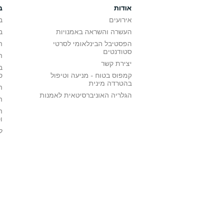
אודות
ב
אירועים
ב
העשרה והשראה באמנויות
ב
הפסטיבל הבינלאומי לסרטי
ה
סטודנטים
ה
יצירת קשר
ב
קמפוס בטוח - מניעה וטיפול
ס
בהטרדה מינית
ה
הגלריה האוניברסיטאית לאמנות
ה
ה
ו
ל