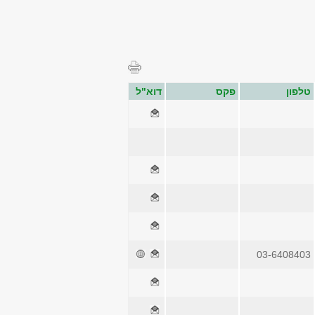
טלפון
פקס
דוא"ל
03-6408403