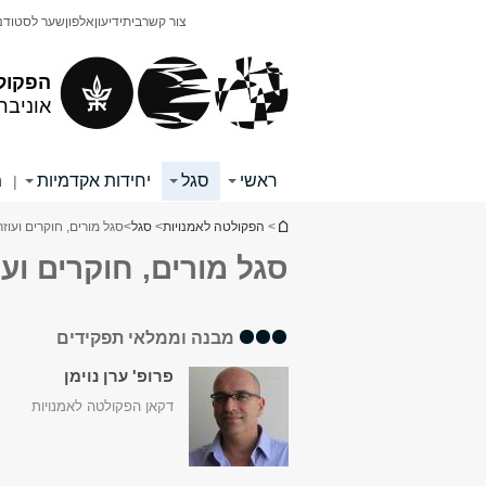
תוכן
תפריט
צור קשר
בית
ידיעון
אלפון
שער לסטודנ
עליון
ראשי
הפקול
אוניבר
ראשי
סגל
יחידות אקדמיות
מ
|
הינך נמצא כאן
>
הפקולטה לאמנויות
>
סגל
>
סגל מורים, חוקרים ועוז
סגל מורים, חוקרים ועוז
מבנה וממלאי תפקידים
פרופ' ערן נוימן
דקאן הפקולטה לאמנויות