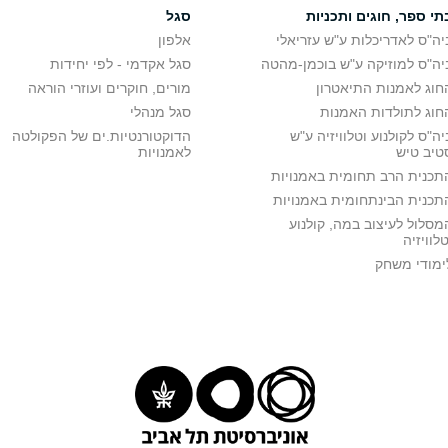
תי ספר, חוגים ותכניות
סגל
יה"ס לאדריכלות ע"ש עזריאלי
אלפון
יה"ס למוזיקה ע"ש בוכמן-מהטה
סגל אקדמי - לפי יחידות
חוג לאמנות התיאטרון
מורים, חוקרים ועוזרי הוראה
חוג לתולדות האמנות
סגל מנהלי
יה"ס לקולנוע וטלוויזיה ע"ש
הדוקטורנטיות.ים של הפקולטה
טיב טיש
לאמנויות
תכנית הרב תחומית באמנויות
תכנית הבינתחומית באמנויות
מסלול לעיצוב במה, קולנוע
טלוויזיה
ימודי משחק