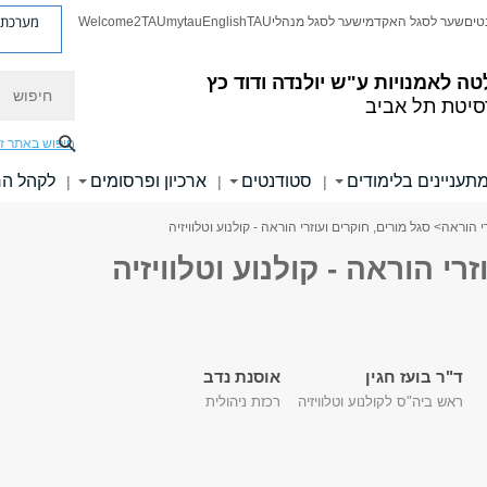
מערכת פ
טים
שער לסגל האקדמי
שער לסגל מנהלי
TAU
English
mytau
Welcome2TAU
חיפוש
טה לאמנויות
ע"ש יולנדה ודוד כץ
סיטת תל אביב
חיפוש באתר ז
תעניינים בלימודים
סטודנטים
ארכיון ופרסומים
לקהל ה
|
|
|
רי הוראה
> סגל מורים, חוקרים ועוזרי הוראה - קולנוע וטלוויזיה
רי הוראה - קולנוע וטלוויזיה
ד"ר בועז חגין
אוסנת נדב
ראש ביה"ס לקולנוע וטלוויזיה
רכזת ניהולית