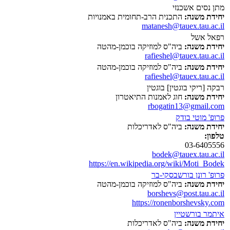
מתן נסים אשכנזי
יחידת משנה:
התכנית הרב-תחומית באמנויות
matanesh@tauex.tau.ac.il
רפאל אשל
יחידת משנה:
ביה"ס למוזיקה בוכמן-מהטה
rafieshel@tauex.tau.ac.il
יחידת משנה:
ביה"ס למוזיקה בוכמן-מהטה
rafieshel@tauex.tau.ac.il
רבקה [ריקי בוגטין] בוגטין
יחידת משנה:
חוג לאמנות התיאטרון
rbogatin13@gmail.com
פרופ' מוטי בודק
יחידת משנה:
ביה"ס לאדריכלות
טלפון:
03-6405556
bodek@tauex.tau.ac.il
https://en.wikipedia.org/wiki/Moti_Bodek
פרופ' רונן בורשבסקי-בר
יחידת משנה:
ביה"ס למוזיקה בוכמן-מהטה
borshevs@post.tau.ac.il
https://ronenborshevsky.com
איתמר בורשטיין
יחידת משנה:
ביה"ס לאדריכלות