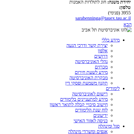
יחידת משנה:
חוג לתולדות האמנות
טלפון:
3955 (פנימי)
sarabenninga@tauex.tau.ac.il
הבא
מידע כללי
יצירת קשר ודרכי הגעה
אלפון
דרושים
נהלי האוניברסיטה
מכרזים
מידע לשעת חירום
מבקרת האוניברסיטה
תקנון משמעת ופסקי דין
לימודים
רישום לאוניברסיטה
מידע למתעניינים בלימודים
חישוב סיכויי קבלה לתואר ראשון
לוח שנת הלימודים
ידיעונים
כניסה לאזור האישי
סגל ומינהלה
אגפים ומשרדי מינהלה