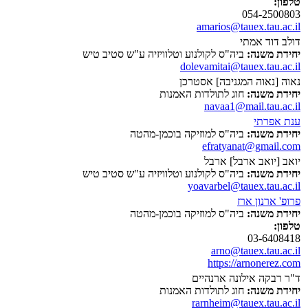
טלפון:
054-2500803
amarios@tauex.tau.ac.il
דולב דוד אמתי
יחידת משנה:
ביה"ס לקולנוע וטלוויזיה ע"ש סטיב טיש
dolevamitai@tauex.tau.ac.il
נאוה [נאוה המגניבה] אסטרכן
יחידת משנה:
חוג לתולדות האמנות
navaa1@mail.tau.ac.il
ענת אפרתי
יחידת משנה:
ביה"ס למוזיקה בוכמן-מהטה
efratyanat@gmail.com
יואב [יואב ארבל] ארבל
יחידת משנה:
ביה"ס לקולנוע וטלוויזיה ע"ש סטיב טיש
yoavarbel@tauex.tau.ac.il
פרופ' ארנון ארז
יחידת משנה:
ביה"ס למוזיקה בוכמן-מהטה
טלפון:
03-6408418
arno@tauex.tau.ac.il
https://arnonerez.com
ד"ר רבקה אילונה ארנהיים
יחידת משנה:
חוג לתולדות האמנות
rarnheim@tauex.tau.ac.il