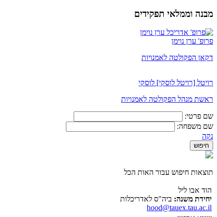
מבנה וממלאי תפקידים
פרופ' ערן נוימן
דקאן הפקולטה לאמנויות
רויטל [רויטל לוסקי] לוסקי
ראשת מנהל הפקולטה לאמנויות
שם פרטי:
שם משפחה:
נקה
תוצאות חיפוש עבור האות הכל
הוד אבו ליל
יחידת משנה:
ביה"ס לאדריכלות
hood@tauex.tau.ac.il