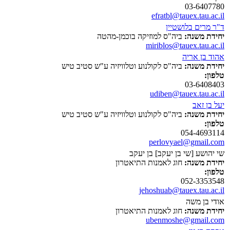
03-6407780
efratbl@tauex.tau.ac.il
ד"ר מרים בלושטיין
יחידת משנה:
ביה"ס למוזיקה בוכמן-מהטה
miriblos@tauex.tau.ac.il
אהוד בן אריה
יחידת משנה:
ביה"ס לקולנוע וטלוויזיה ע"ש סטיב טיש
טלפון:
03-6408403
udiben@tauex.tau.ac.il
יעל בן זאב
יחידת משנה:
ביה"ס לקולנוע וטלוויזיה ע"ש סטיב טיש
טלפון:
054-4693114
perlovyael@gmail.com
שי יהושע [שי בן יעקב] בן יעקב
יחידת משנה:
חוג לאמנות התיאטרון
טלפון:
052-3353548
jehoshuab@tauex.tau.ac.il
אודי בן משה
יחידת משנה:
חוג לאמנות התיאטרון
ubenmoshe@gmail.com