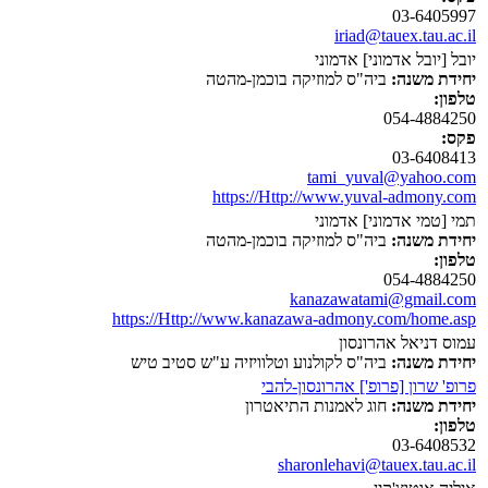
03-6405997
iriad@tauex.tau.ac.il
יובל [יובל אדמוני] אדמוני
יחידת משנה:
ביה"ס למוזיקה בוכמן-מהטה
טלפון:
054-4884250
פקס:
03-6408413
tami_yuval@yahoo.com
https://Http://www.yuval-admony.com
תמי [טמי אדמוני] אדמוני
יחידת משנה:
ביה"ס למוזיקה בוכמן-מהטה
טלפון:
054-4884250
kanazawatami@gmail.com
https://Http://www.kanazawa-admony.com/home.asp
עמוס דניאל אהרונסון
יחידת משנה:
ביה"ס לקולנוע וטלוויזיה ע"ש סטיב טיש
פרופ' שרון [פרופ'] אהרונסון-להבי
יחידת משנה:
חוג לאמנות התיאטרון
טלפון:
03-6408532
sharonlehavi@tauex.tau.ac.il