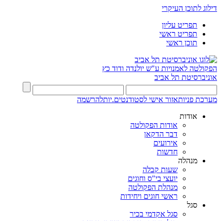
דילוג לתוכן העיקרי
תפריט עליון
תפריט ראשי
תוכן ראשי
הפקולטה לאמנויות
ע"ש יולנדה ודוד כץ
אוניברסיטת תל אביב
מערכת פניות
אזור אישי לסטודנטים.יות
להרשמה
אודות
אודות הפקולטה
דבר הדקאן
אירועים
חדשות
מנהלה
שעות קבלה
יועצי בי"ס וחוגים
מנהלת הפקולטה
ראשי חוגים ויחידות
סגל
סגל אקדמי בכיר