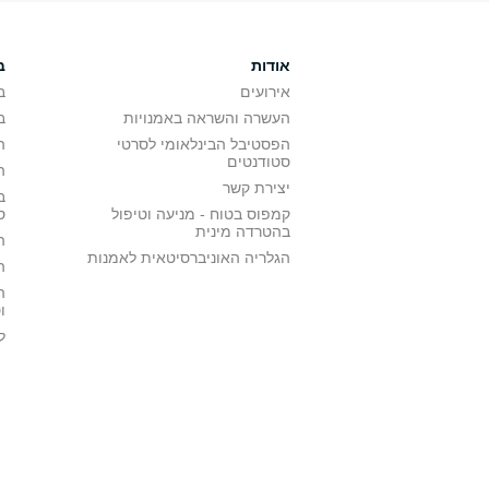
אודות
ב
אירועים
ב
העשרה והשראה באמנויות
ב
הפסטיבל הבינלאומי לסרטי
ה
סטודנטים
ה
יצירת קשר
ב
קמפוס בטוח - מניעה וטיפול
ס
בהטרדה מינית
ה
הגלריה האוניברסיטאית לאמנות
ה
ה
ו
ל