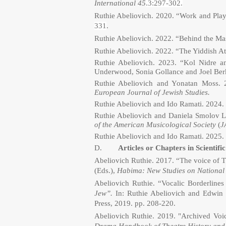
International
45
.3:297-302.
Ruthie Abeliovich. 2020. “Work and Pla
331
.
Ruthie Abeliovich. 2022. “Behind the M
Ruthie Abeliovich.
2022.
“The Yiddish At
Ruthie Abeliovich. 2023.
“Kol Nidre a
Underwood, Sonia Gollance and Joel Ber
Ruthie Abeliovich
and Yonatan Moss. 
European Journal of Jewish Studies.
Ruthie Abeliovich
and Ido Ramati. 2024.
Ruthie Abeliovich
and Daniela Smolov L
of the American Musicological Society
(
J
Ruthie Abeliovich and Ido Ramati. 2025.
D.
Articles or Chapters in Scientifi
Abeliovich Ruthie. 2017. “The voice of 
(Eds.),
Habima: New Studies on National 
Abeliovich Ruthie. “Vocalic Borderlin
Jew”.
In: Ruthie Abeliovich and Edwin 
Press, 2019. pp. 208-220.
Abeliovich Ruthie. 2019. "Archived Voice