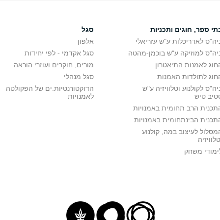
תי ספר, חוגים ותכניות
סגל
יה"ס לאדריכלות ע"ש עזריאלי
אלפון
יה"ס למוזיקה ע"ש בוכמן-מהטה
סגל אקדמי - לפי יחידות
חוג לאמנות התיאטרון
מורים, חוקרים ועוזרי הוראה
חוג לתולדות האמנות
סגל מנהלי
יה"ס לקולנוע וטלוויזיה ע"ש
הדוקטורנטיות.ים של הפקולטה
טיב טיש
לאמנויות
תכנית הרב תחומית באמנויות
תכנית הבינתחומית באמנויות
מסלול לעיצוב במה, קולנוע
טלוויזיה
ימודי משחק