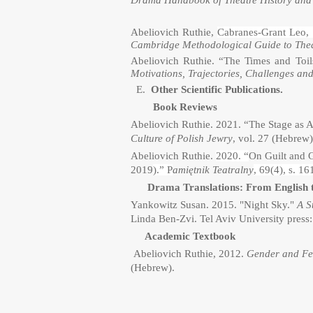
Drama Handbook of Theatre History and
Abeliovich Ruthie,
Cabranes-Grant Leo,
Cambridge Methodological Guide to Thea
Abeliovich Ruthie. “The Times and Toil
Motivations, Trajectories, Challenges an
E.
Other Scientific Publications.
Book Reviews
Abeliovich Ruthie. 2021. “The Stage as
Culture of Polish Jewry
, vol. 27
(Hebrew
Abeliovich Ruthie.
2020. “
On Guilt and 
2019
).” P
amiętnik Teatralny
, 69(4), s. 1
Drama Translations: From English 
Yankowitz Susan. 2015. "Night Sky."
A S
Linda Ben-Zvi. Tel Aviv University press
Academic Textbook
Abeliovich Ruthie, 2012.
Gender and Fe
(Hebrew).