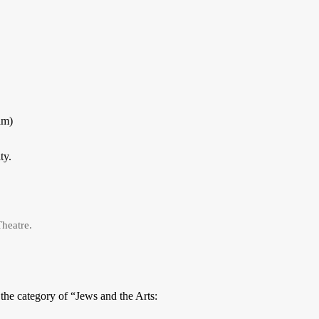
am)
ty.
Theatre.
n the category of “Jews and the Arts: