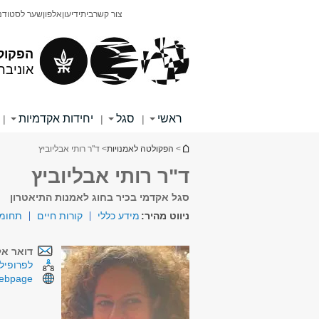
תוכן
תפריט
צור קשר
בית
ידיעון
אלפון
שער לסטודנ
עליון
ראשי
הפקול
אוניבר
ראשי
סגל
יחידות אקדמיות
|
|
|
הינך נמצא כאן
>
הפקולטה לאמנויות
> ד"ר רותי אבליוביץ
ד"ר רותי אבליוביץ
סגל אקדמי בכיר בחוג לאמנות התיאטרון
ניווט מהיר:
מידע כללי
קורות חיים
תחומי
דואר אל
לפרופיל 
webpage