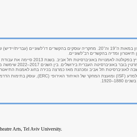
ד"ר רותי אבליוביץ היא היסטוריונית של תיאטרון במאות ה־19 וה־20. מחקריה עוסקים בהקשרי
תיאטרון ומדיה בהקשרים רב־לשוניים.
את כל תאריה האקדמיים השלימה ד"ר אבליוביץ בפ
השתלמה כפוסט־דוקטורנטית בתכנית 
מחקרה הנוכחי, הנתמך על ידי הקרן הלאומית למדע (ISF)
18–1920.
eatre Arts, Tel Aviv University.