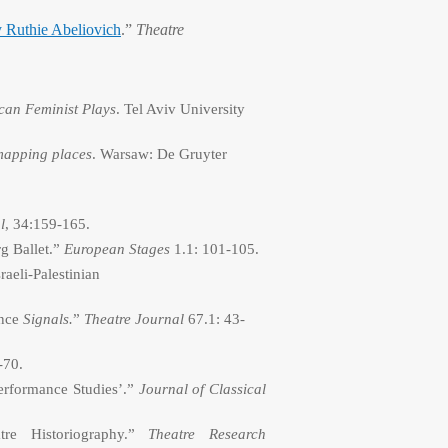
y Ruthie Abeliovich
.”
Theatre
can Feminist Plays
. Tel Aviv University
 mapping places
. Warsaw: De Gruyter
l
, 34:159-165.
rg Ballet.”
European Stages
1.1: 101-105.
aeli-Palestinian
ance
Signals.
”
Theatre Journal
67.1: 43-
-70.
Performance Studies’.”
Journal of Classical
tre Historiography.”
Theatre Research