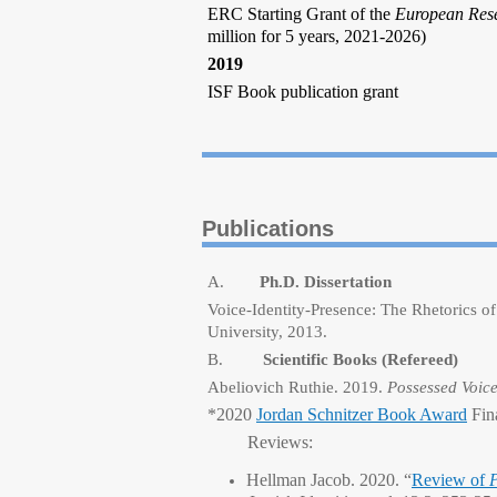
ERC Starting Grant
of the
European Res
million for 5 years, 2021-2026)
2019
ISF Book publication grant
Publications
A.
Ph.D. Dissertation
Voice-Identity-Presence: The Rhetorics 
University, 2013.
B.
Scientific Books (Refereed)
Abeliovich Ruthie. 2019.
Possessed Voic
*2020
Jordan Schnitzer Book Award
Fina
Reviews:
Hellman Jacob. 2020. “
Review of
P