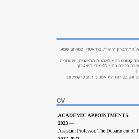
ם דו־לשוניים (עברית/יידיש) של התיאטרון היהודי, בתיאטרון כמרחב שמע,
קולטה לאמנויות באוניברסיטת תל אביב. בשנת 2013 סיימה את עבודת הדוקטורט בחוג לאמנות התיאטרון, ולאחריה
עמיתי מרטין בובר באוניברסיטה העברית בירושלים. בין השנים 2017–2022 שימשה מרצה בכירה בחוג ללימודי תיאטרון
 ומועצת המחקר של האיחוד האירופי (ERC), עוסק בתימות הדרמטיות, בצורות התיאטרוניות ובפרקטיקות
CV
ACADEMIC APPOINTMENTS
2023
—
Assistant Professor. The Department of Th
2017-2022