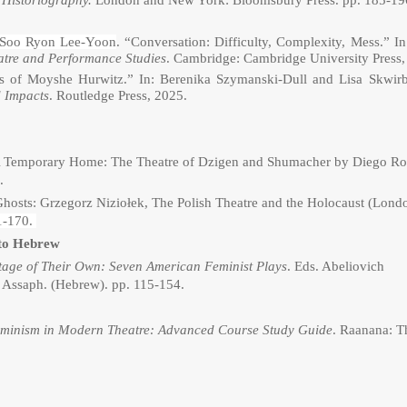
 Historiography.
London and New York: Bloomsbury Press. pp. 185-19
 Soo Ryon Lee-Yoon
. “Conversation: Difficulty, Complexity, Mess.” I
tre and Performance Studies
. Cambridge: Cambridge University Press,
s of Moyshe Hurwitz.” In: Berenika Szymanski-Dull and Lisa Skwirb
d Impacts
. Routledge Press, 2025.
 A Temporary Home: The Theatre of Dzigen and Shumacher by Diego R
).
Ghosts: Grzegorz Niziołek, The Polish Theatre and the Holocaust (Lo
61-170.
to Hebrew
tage of Their Own: Seven American Feminist Plays
. Eds. Abeliovich
: Assaph. (Hebrew). pp. 115-154.
minism in Modern Theatre: Advanced Course Study Guide
. Raanana: T