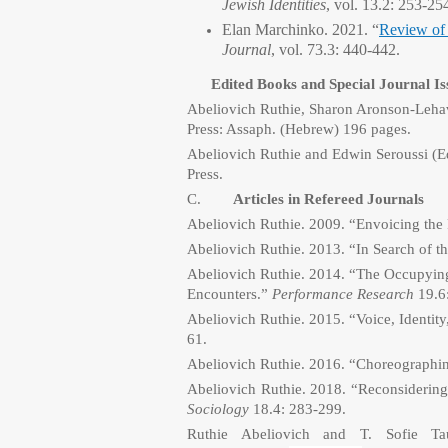
Jewish Identities
, vol. 13.2: 253-25
Elan Marchinko. 2021. “
Review o
Journal
, vol. 73.3: 440-442.
Edited Books and Special Journal Is
Abeliovich Ruthie, Sharon Aronson-Lehav
Press: Assaph. (Hebrew) 196 pages.
Abeliovich Ruthie and Edwin Seroussi (E
Press.
C.
Articles in Refereed Journals
Abeliovich Ruthie. 2009. “Envoicing the 
Abeliovich Ruthie. 2013. “In Search of th
Abeliovich Ruthie. 2014. “The Occupying 
Encounters.”
Performance Research
19.6
Abeliovich Ruthie. 2015. “Voice, Identit
61.
Abeliovich Ruthie. 2016. “Choreographin
Abeliovich Ruthie. 2018. “Reconsideri
Sociology
18.4: 283-299.
Ruthie Abeliovich and T. Sofie Tau