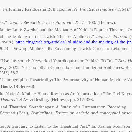
y: Performing Residues in Rolf Hochhuth’s
The Representative
(1964).
ask.”
Dapim: Research in Literature
, Vol. 23, 75-100. (Hebrew).
lantic: Louis Zweibel and the Mediators of Yiddish Popular Theatre.”
Ju
nd the Making of the Jewish Theatre Audience.”
Ingeveb Journal
(s
kowitz).
https://ingeveb.org/articles/kol-nidre-and-the-making-of-the-je
2023. “
Sewing Mothers: Re-Envisioning Jewish-Christian Relations
“Use this sound: Networked Ventriloquism on Yiddish TikTok.”
New Me
evy. 2025. “Cosmopolitan Connections and Immigrant Audiences: Reco
AMS
)
78.2.
 “
Phonographic Theatricality: The Performativity of Human-Machine Vo
c Books (Refereed)
The Nation's Mother: Hanna Rovina as An Acoustic Icon.” In: Gad Kayna
Theatre.
Tel Aviv: Resling. (Hebrew). pp. 317-336.
es and Theatrical Soundscapes: A Study of a Lamentation Recordi
Seroussi (Eds.),
Borderlines: Essays on artistic and conceptual prac
s: Attempting to Listen to the Theatrical Past."
In: Joanna Robinson 