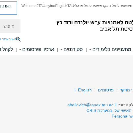
מערכת פ
טים
שער לסגל האקדמי
שער לסגל מנהלי
TAU
English
mytau
Welcome2TAU
חיפוש
טה לאמנויות
ע"ש יולנדה ודוד כץ
סיטת תל אביב
חיפוש באתר ז
מתעניינים בלימודים
סטודנטים
ארכיון ופרסומים
לקהל 
|
|
|
 מחקר
פרסומים
English
קטרוני:
abeliovich@tauex.tau.ac.il
האישי שלי במערכת CRIS
Personal 