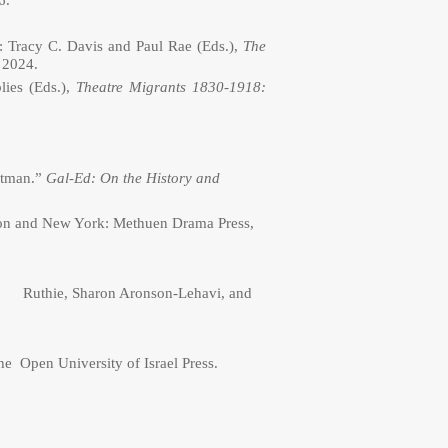
6.
n: Tracy C. Davis and Paul Rae (Eds.),
The
 2024.
lies (Eds.),
Theatre Migrants 1830-1918:
otman.”
Gal-Ed: On the History and
ndon and New York: Methuen Drama Press,
 Ruthie, Sharon Aronson-Lehavi, and
he Open University of Israel Press.