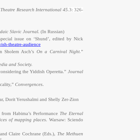
”
Theatre Research International
45
.3: 326-
daic Slavic Journal.
(In Russian)
pecial issue on ‘Shund’, edited by Nick
wish-theatre-audience
 in Sholem Asch’s
On a Carnival Night
.
”
dia and Society.
nsidering the Yiddish Operetta.”
Journal
cality,”
Convergences
.
r, Dorit Yerushalmi and Shelly Zer-Zion
ng from Habima’s Performance
The Eternal
tices of mapping places.
Warsaw: Sciendo
and Claire Cochrane
(Eds.),
The Methuen