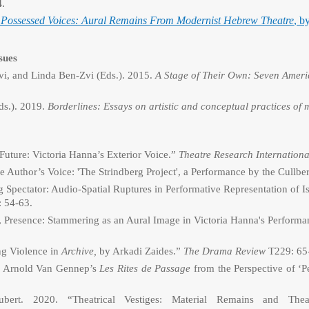
4.
f
Possessed Voices: Aural Remains From Modernist Hebrew Theatre
, b
sues
i, and Linda Ben-Zvi (Eds.). 2015.
A Stage of Their Own: Seven Ameri
ds.). 2019.
Borderlines: Essays on artistic and conceptual practices of
Future: Victoria Hanna’s Exterior Voice.”
Theatre Research Internationa
e Author’s Voice: 'The Strindberg Project', a Performance by the Cullbe
Spectator: Audio-Spatial Ruptures in Performative Representation of Isr
: 54-63.
y, Presence: Stammering as an Aural Image in Victoria Hanna's Perform
g Violence in
Archive,
by Arkadi Zaides.”
The Drama Review
T229: 65
ng Arnold Van Gennep’s
Les
Rites de Passage
from the Perspective of ‘
bert. 2020. “Theatrical Vestiges: Material Remains and Thea