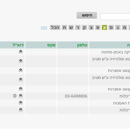
מ
נ
ס
ע
פ
צ
ק
ר
ש
ת
הכל
נקה
ה
טלפון
פקס
דוא"ל
יקה בוכמן-מהטה
וע וטלוויזיה ע"ש סטיב
נאט אמנויות
וע וטלוויזיה ע"ש סטיב
נאט אמנויות
יכלות
03-6408806
ת האמנות
יכלות