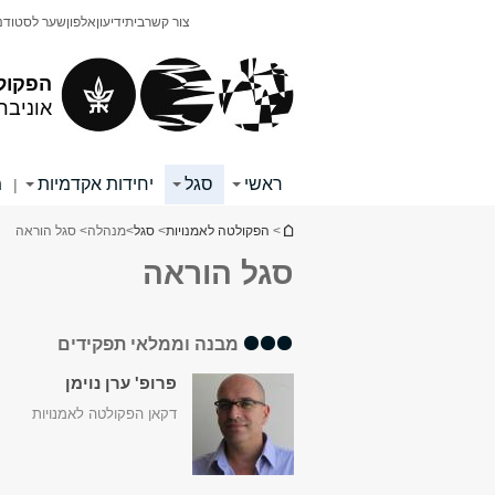
תוכן
תפריט
צור קשר
בית
ידיעון
אלפון
שער לסטודנ
עליון
ראשי
הפקול
אוניבר
ראשי
סגל
יחידות אקדמיות
מ
|
הינך נמצא כאן
>
הפקולטה לאמנויות
>
סגל
>
מנהלה
> סגל הוראה
סגל הוראה
מבנה וממלאי תפקידים
פרופ' ערן נוימן
דקאן הפקולטה לאמנויות