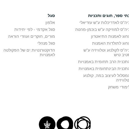
תי ספר, חוגים ותכניות
סגל
יה"ס לאדריכלות ע"ש עזריאלי
אלפון
יה"ס למוזיקה ע"ש בוכמן-מהטה
סגל אקדמי - לפי יחידות
חוג לאמנות התיאטרון
מורים, חוקרים ועוזרי הוראה
חוג לתולדות האמנות
סגל מנהלי
יה"ס לקולנוע וטלוויזיה ע"ש
הדוקטורנטיות.ים של הפקולטה
טיב טיש
לאמנויות
תכנית הרב תחומית באמנויות
תכנית הבינתחומית באמנויות
מסלול לעיצוב במה, קולנוע
טלוויזיה
ימודי משחק