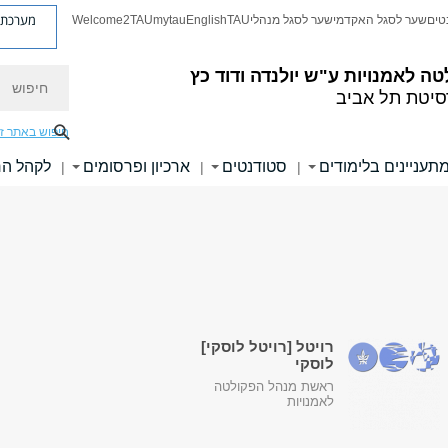
מערכת פ
טים
שער לסגל האקדמי
שער לסגל מנהלי
TAU
English
mytau
Welcome2TAU
חיפוש
טה לאמנויות
ע"ש יולנדה ודוד כץ
סיטת תל אביב
חיפוש באתר ז
תעניינים בלימודים
סטודנטים
ארכיון ופרסומים
לקהל ה
|
|
|
רויטל [רויטל לוסקי]
לוסקי
ראשת מנהל הפקולטה
לאמנויות