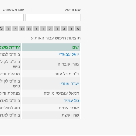
שם פרטי:
שם משפחה:
א
ב
ג
ד
ה
ו
ז
ח
ט
י
כ
ל
תוצאות חיפוש עבור האות ע
שם
יחידת משנ
יואל עבאדי
ביה"ס למוז
ביה"ס לקולנ
מורן עובדיה
טיש
ד"ר מיכל עוזרי
מנהלת ודיק
ביה"ס לקולנ
יערה עוזרי
טיש
דניאל עומיסי מויסה
מנהלת ודיק
טל עמיר
ביה"ס לאדר
אורלי עמית
חוג לתולדו
שרון עשת
ביה"ס לאדר