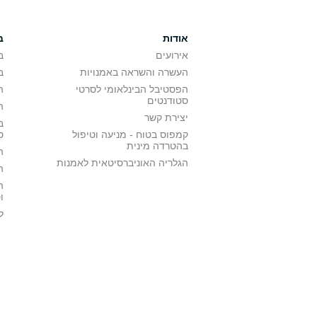
אודות
ב
אירועים
ב
העשרה והשראה באמנויות
ב
הפסטיבל הבינלאומי לסרטי
ה
סטודנטים
ה
יצירת קשר
ב
קמפוס בטוח - מניעה וטיפול
ס
בהטרדה מינית
ה
הגלריה האוניברסיטאית לאמנות
ה
ה
ו
ל