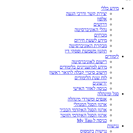
מידע כללי
יצירת קשר ודרכי הגעה
אלפון
דרושים
נהלי האוניברסיטה
מכרזים
מידע לשעת חירום
מבקרת האוניברסיטה
תקנון משמעת ופסקי דין
לימודים
רישום לאוניברסיטה
מידע למתעניינים בלימודים
חישוב סיכויי קבלה לתואר ראשון
לוח שנת הלימודים
ידיעונים
כניסה לאזור האישי
סגל ומינהלה
אגפים ומשרדי מינהלה
ארגון הסגל המנהלי
ארגון הסגל האקדמי הבכיר
ארגון הסגל האקדמי הזוטר
כניסה ל-My Tau
נגישות
נגישות בקמפוס