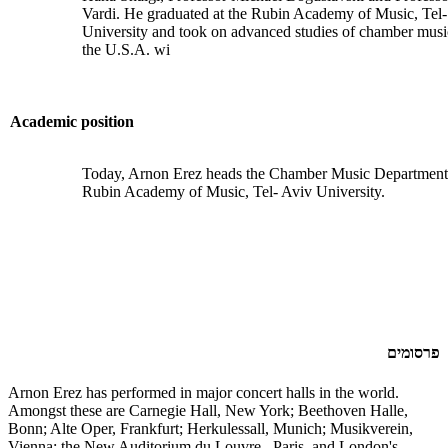
Vardi. He graduated at the Rubin Academy of Music, Tel-
University and took on advanced studies of chamber musi
the U.S.A. wi
Academic position
Today, Arnon Erez heads the Chamber Music Department 
Rubin Academy of Music, Tel- Aviv University.
פרסומים
Arnon Erez has performed in major concert halls in the world.
Amongst these are Carnegie Hall, New York; Beethoven Halle,
Bonn; Alte Oper, Frankfurt; Herkulessall, Munich; Musikverein,
Vienna; the New Auditorium du Louvre , Paris, and London's