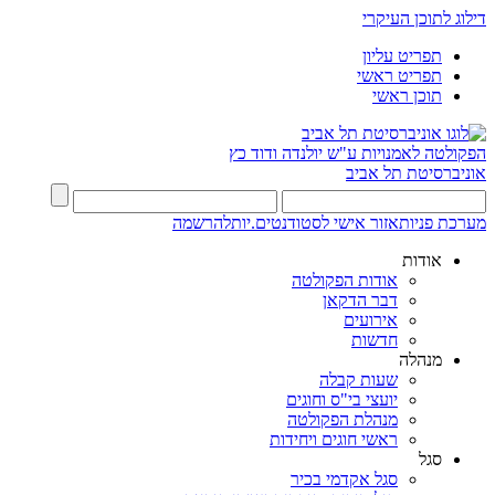
דילוג לתוכן העיקרי
תפריט עליון
תפריט ראשי
תוכן ראשי
הפקולטה לאמנויות
ע"ש יולנדה ודוד כץ
אוניברסיטת תל אביב
מערכת פניות
אזור אישי לסטודנטים.יות
להרשמה
אודות
אודות הפקולטה
דבר הדקאן
אירועים
חדשות
מנהלה
שעות קבלה
יועצי בי"ס וחוגים
מנהלת הפקולטה
ראשי חוגים ויחידות
סגל
סגל אקדמי בכיר