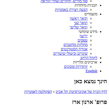
סגל מורים, חוקרים ועוזרי הוראה
תכניות מיוחדות
הבעה ויצירה באמנויות
מועמדים
תואר ראשון
תואר שני
תואר שלישי
מידע שימושי
ידיעון
טפסים
מחלקת מחשבים
אגודת הסטודנטים
שינויים וביטולי שיעורים
לקהל הרחב
ארכיונים וגלריות
קתדרות ומכונים
English
הינך נמצא כאן
לדף הבית של אוניברסיטת תל אביב
»
הפקולטה לאמנויות
פרופ' ארנון ארז