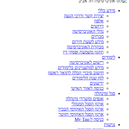
מידע כללי
יצירת קשר ודרכי הגעה
אלפון
דרושים
נהלי האוניברסיטה
מכרזים
מידע לשעת חירום
מבקרת האוניברסיטה
תקנון משמעת ופסקי דין
לימודים
רישום לאוניברסיטה
מידע למתעניינים בלימודים
חישוב סיכויי קבלה לתואר ראשון
לוח שנת הלימודים
ידיעונים
כניסה לאזור האישי
סגל ומינהלה
אגפים ומשרדי מינהלה
ארגון הסגל המנהלי
ארגון הסגל האקדמי הבכיר
ארגון הסגל האקדמי הזוטר
כניסה ל-My Tau
נגישות