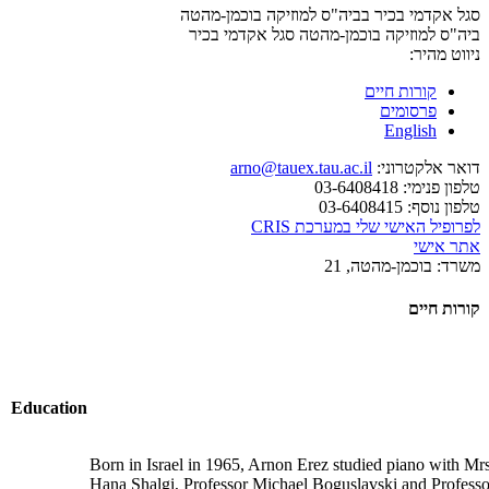
סגל אקדמי בכיר בביה"ס למוזיקה בוכמן-מהטה
ביה"ס למוזיקה בוכמן-מהטה
סגל אקדמי בכיר
ניווט מהיר:
קורות חיים
פרסומים
English
דואר אלקטרוני:
arno@tauex.tau.ac.il
טלפון פנימי:
03-6408418
טלפון נוסף:
03-6408415
לפרופיל האישי שלי במערכת CRIS
אתר אישי
משרד:
בוכמן-מהטה, 21
קורות חיים
Education
Born in Israel in 1965, Arnon Erez studied piano with Mrs
Hana Shalgi, Professor Michael Boguslavski and Professo