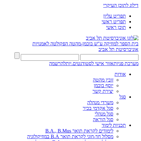
דילוג לתוכן העיקרי
תפריט עליון
תפריט ראשי
תוכן ראשי
בית הספר למוזיקה ע"ש בוכמן-מהטה
הפקולטה לאמנויות
אוניברסיטת תל אביב
מערכת פניות
אזור אישי לסטודנטים.יות
להרשמה
אודות
זובין מהטה
יוסף בוכמן
יצירת קשר
סגל
משרדי מנהלה
סגל אקדמי בכיר
סגל מנהלי
סגל הוראה
תכניות לימוד
לימודים לקראת תואר B.A., B.Mus
מסלול חד-חוגי לקראת תואר B.A במוזיקולוגיה