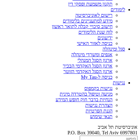
תקנון משמעת ופסקי דין
לימודים
רישום לאוניברסיטה
מידע למתעניינים בלימודים
חישוב סיכויי קבלה לתואר ראשון
לוח שנת הלימודים
ידיעונים
כניסה לאזור האישי
סגל ומינהלה
אגפים ומשרדי מינהלה
ארגון הסגל המנהלי
ארגון הסגל האקדמי הבכיר
ארגון הסגל האקדמי הזוטר
כניסה ל-My Tau
נגישות
נגישות בקמפוס
מניעה וטיפול בהטרדה מינית
הנחיות בדבר חוק חופש המידע
הצהרת נגישות
הגנת הפרטיות
תנאי שימוש
אוניברסיטת תל אביב
P.O. Box 39040, Tel Aviv 6997801