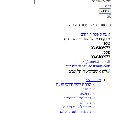
שם משפחה:
נקה
תוצאות חיפוש עבור האות ק
אננה קופלר-דודקוב
תפקיד:
מנהל הספרייה למוסיקה
טלפון:
03-6406973
פקס:
03-6406973
annak@tauex.tau.ac.il
https://arts.tau.ac.il/music/lib
מידע כללי
יצירת קשר ודרכי הגעה
אלפון
דרושים
נהלי האוניברסיטה
מכרזים
מידע לשעת חירום
מבקרת האוניברסיטה