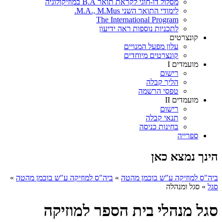
מסלול דו-חוגי לקראת תואר B.A במוזיקולוגיה
לימודי התואר השני M.A., M.Mus.
The International Program
לתכניות נוספות ראה ידיעון
קונצרטים
עלון מפעל המנויים
קונצרטים מיוחדים
מועמדים I
רישום
הליך קבלה
טפסי הרשמה
מועמדים II
רישום
תנאי קבלה
בחינות כניסה
ספרייה
הינך נמצא כאן
ביה"ס למוזיקה ע"ש בוכמן מהטה
»
ביה"ס למוזיקה ע"ש בוכמן מהטה
»
סגל
»
סגל ומנהלה
סגל מנהלי בית הספר למוזיקה